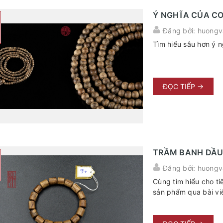
Ý NGHĨA CỦA C
Đăng bởi: huongv
Tìm hiểu sâu hơn ý n
ĐỌC TIẾP →
TRẦM BANH DẦU 
Đăng bởi: huongv
Cùng tìm hiểu cho ti
sản phẩm qua bài viế