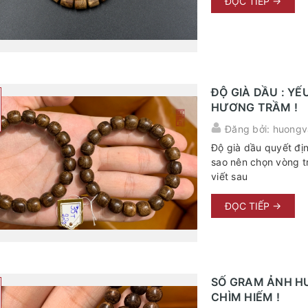
ĐỌC TIẾP →
ĐỘ GIÀ DẦU : Y
HƯƠNG TRẦM !
Đăng bởi: huongv
Độ già dầu quyết đị
sao nên chọn vòng trầm nặng gram ? 
viết sau
ĐỌC TIẾP →
SỐ GRAM ẢNH HƯ
CHÌM HIẾM !