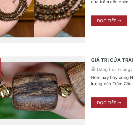
của trầm cận chìm
ĐỌC TIẾP →
GIÁ TRỊ CỦA TR
Đăng bởi: huongv
Hôm này hãy cùng Hươ
lượng của Trầm Cận 
ĐỌC TIẾP →