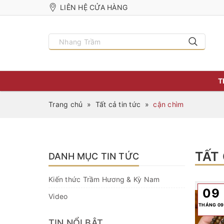
LIÊN HỆ CỬA HÀNG
T
Trang chủ
»
Tất cả tin tức
»
cận chìm
TẤT
DANH MỤC TIN TỨC
Kiến thức Trầm Hương & Kỳ Nam
09
Video
THÁNG 09
TIN NỔI BẬT