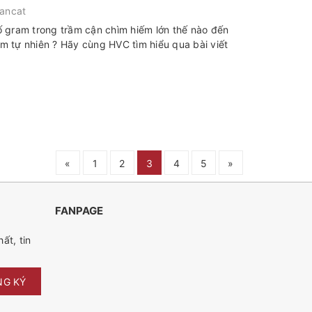
ancat
 gram trong trầm cận chìm hiếm lớn thế nào đến
rầm tự nhiên ? Hãy cùng HVC tìm hiểu qua bài viết
«
1
2
3
4
5
»
FANPAGE
ất, tin
NG KÝ