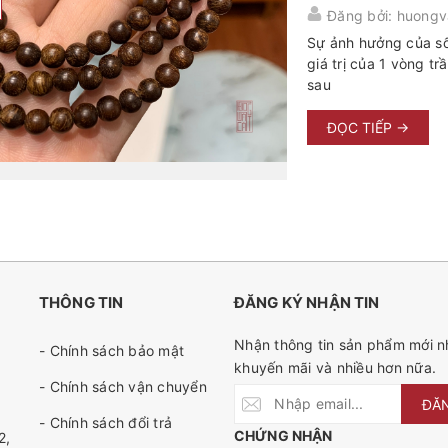
Đăng bởi: huongv
Sự ảnh hưởng của số
giá trị của 1 vòng t
sau
ĐỌC TIẾP →
THÔNG TIN
ĐĂNG KÝ NHẬN TIN
Nhận thông tin sản phẩm mới nh
- Chính sách bảo mật
khuyến mãi và nhiều hơn nữa.
- Chính sách vận chuyển
ĐĂ
- Chính sách đổi trả
CHỨNG NHẬN
2,