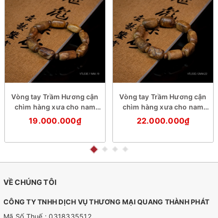
Vòng tay Trầm Hương cận
Vòng tay Trầm Hương cận
chìm hàng xưa cho nam
chìm hàng xưa cho nam
(size cơ bản)
(size trung)
19.000.000₫
22.000.000₫
VỀ CHÚNG TÔI
CÔNG TY TNHH DỊCH VỤ THƯƠNG MẠI QUANG THÀNH PHÁT
Mã Số Thuế : 0318335512