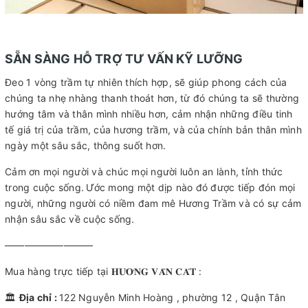
SẴN SÀNG HỖ TRỢ TƯ VẤN KỸ LƯỠNG
Đeo 1 vòng trầm tự nhiên thích hợp, sẽ giúp phong cách của
chúng ta nhẹ nhàng thanh thoát hơn, từ đó chúng ta sẽ thường
hướng tâm và thân mình nhiều hơn, cảm nhận những điều tinh
tế giá trị của trầm, của hương trầm, và của chính bản thân mình
ngày một sâu sắc, thông suốt hơn.
Cảm ơn mọi người và chúc mọi người luôn an lành, tỉnh thức
trong cuộc sống.
Ước mong một dịp nào đó được tiếp đón mọi
người, những người có niềm đam mê Hương Trầm và có sự cảm
nhận sâu sắc về cuộc sống.
—————————
Mua hàng trực tiếp tại 𝐇𝐔̛𝐎̛𝐍𝐆 𝐕𝐀̂𝐍 𝐂𝐀́𝐓 :
🏛
Địa chỉ :
122 Nguyễn Minh Hoàng , phường 12 , Quận Tân