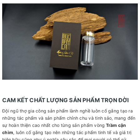
CAM KẾT CHẤT LƯỢNG SẢN PHẨM TRỌN ĐỜI
Đội ngũ thợ gia công sản phẩm lành nghề luôn cố gắng tạo ra
những tác phẩm và sản phẩm chỉnh chu và tinh sảo, mang đến
sự hoàn thiện cao nhất cho từng sản phẩm vòng
Trầm cận
chìm
, luôn cố gắng tạo nên những tác phẩm tinh tế và giá trị
hiện hữu cũng như ý nghĩa sâu sắc để mọi người có thể sử