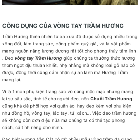
CÔNG DỤNG CỦA VÒNG TAY TRẦM HƯƠNG
Trầm Hương thiên nhiên từ xa xưa đã được sử dụng nhiều trong
xông đốt, làm trang sức, cống phẩm quý giá, và là vật phẩm
mang nguồn năng lượng dương rất tốt cho phong thủy tâm linh
. Đeo
vòng tay Trầm Hương
giúp chúng ta thưởng thức hương
thơm ngọt dịu thuần khiết, nhẹ nhàng mà không loại gỗ nào có
được, đồng thời cũng cảm nhận sự an lành mà Hương Trầm
mang lại.
Vì là 1 món phụ kiện trang sức vô cùng mộc mạc nhưng mang
lại sự sâu sắc, tinh tế cho người đeo, nên
Chuỗi Trầm Hương
cũng khá dễ phối hợp với quần áo, hay đeo kèm với phụ kiện
như đồng hồ, vòng tay, lắc tay, túi xách... Việc đeo trầm hương
sẽ không còn đơn điệu nữa mà chúng ta có thể tạo phong
cách, cá tính riêng cho mình.
Đặc biệt Hương Vân Cát có rất nhiều mẫu vòng trầm đa dạng