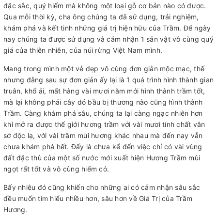
đặc sắc, quý hiếm mà không một loại gỗ cơ bản nào có được.
Qua mỗi thời kỳ, cha ông chúng ta đã sử dụng, trải nghiệm,
khám phá và kết tinh những giá trị hiện hữu của Trầm. Để ngày
nay chúng ta được sử dụng và cảm nhận 1 sản vật vô cùng quý
giá của thiên nhiên, của núi rừng Việt Nam mình.
Mang trong mình một vẻ đẹp vô cùng đơn giản mộc mạc, thế
nhưng đằng sau sự đơn giản ấy lại là 1 quá trình hình thành gian
truân, khổ ải, mất hàng vài mươi năm mới hình thành trầm tốt,
mà lại không phải cây dó bầu bị thương nào cũng hình thành
Trầm. Càng khám phá sâu, chúng ta lại càng ngạc nhiên hơn
khi mở ra được thế giới hương trầm với vài mươi tính chất vân
sớ độc lạ, với vài trăm mùi hương khác nhau mà đến nay vẫn
chưa khám phá hết. Đấy là chưa kể đến việc chỉ có vài vùng
đất đặc thù của một số nước mới xuất hiện Hương Trầm mùi
ngọt rất tốt và vô cùng hiếm có.
Bấy nhiêu đó cũng khiến cho những ai có cảm nhận sâu sắc
đều muốn tìm hiểu nhiều hơn, sâu hơn về Giá Trị của Trầm
Hương.