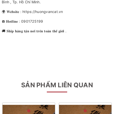
Bình , Tp. Hồ Chí Minh.
🌍 𝐖𝐞𝐛𝐬𝐢𝐭𝐞 : https://huongvancat.vn
☎️ 𝐇𝐨𝐭𝐥𝐢𝐧𝐞 : 0901725199
🚚 𝐒𝐡𝐢𝐩 𝐡𝐚̀𝐧𝐠 𝐭𝐚̣̂𝐧 𝐧𝐨̛𝐢 𝐭𝐫𝐞̂𝐧 𝐭𝐨𝐚̀𝐧 𝐭𝐡𝐞̂́ 𝐠𝐢𝐨̛́𝐢 .
SẢN PHẨM LIÊN QUAN