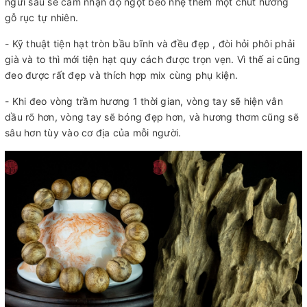
ngửi sâu sẽ cảm nhận độ ngọt béo nhẹ thêm một chút hương
gỗ rục tự nhiên.
- Kỹ thuật tiện hạt tròn bầu bĩnh và đều đẹp , đòi hỏi phôi phải
già và to thì mới tiện hạt quy cách được trọn vẹn. Vì thế ai cũng
đeo được rất đẹp và thích hợp mix cùng phụ kiện.
- Khi đeo vòng trầm hương 1 thời gian, vòng tay sẽ hiện vân
dầu rõ hơn, vòng tay sẽ bóng đẹp hơn, và hương thơm cũng sẽ
sâu hơn tùy vào cơ địa của mỗi người.