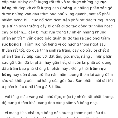
cấp của Malay chất lượng rất tốt và ra được những sợi
rục
bông
rất đẹp và chất lượng cao
( bông
là những phần xác gỗ
được những vân dầu trầm bao phủ xung quanh, một số phôi
nhiễm bông bị u cục nổ đốm đốm trên phôi rất đặc trưng, trong
quá trình sinh trưởng cây bị chết đi do tác động tự nhiên hoặc
cây bị bệnh..., cây bị mục rữa trong tự nhiên nhưng những
phần ăn trầm vẫn được bảo quản từ đó tạo ra các phôi
trầm
rục bông
)
. Trầm rục nổi tiếng vì có hương thơm ngọt sâu
thuần rất tốt, do quá trình sinh ra trầm, cây dó bầu bị chết đi ,
phần trầm ấy tiếp xúc với đất ẩm, gió, mưa, nắng ... nên phần
xác gỗ trầm đã bị phân hủy gần hết, chỉ còn lại phôi có lượng
dầu trầm bao phủ không bị phân hủy . Đồng thời
trầm rục
bông
này còn được trữ lâu năm nên hương thơm lại càng đằm
sâu và không còn mùi hăng của gỗ nữa . Sản phẩm mùi rất tốt
ở phân khúc dưới tầm giá 8 triệu.
- Với tông màu vàng nâu chủ đạo, mộc tự nhiên rất chất lượng,
độ cứng ở tầm khá, càng đeo càng sậm và bóng nhẹ.
- Vì mang tính chất rục bông nên hương thơm ngọt sâu dịu,