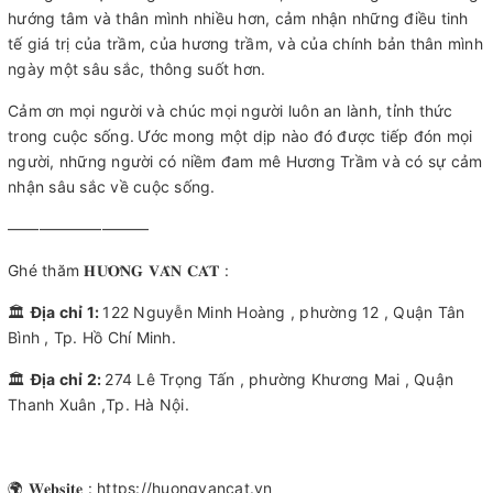
hướng tâm và thân mình nhiều hơn, cảm nhận những điều tinh
tế giá trị của trầm, của hương trầm, và của chính bản thân mình
ngày một sâu sắc, thông suốt hơn.
Cảm ơn mọi người và chúc mọi người luôn an lành, tỉnh thức
trong cuộc sống.
Ước mong một dịp nào đó được tiếp đón mọi
người, những người có niềm đam mê Hương Trầm và có sự cảm
nhận sâu sắc về cuộc sống.
—————————
Ghé thăm 𝐇𝐔̛𝐎̛𝐍𝐆 𝐕𝐀̂𝐍 𝐂𝐀́𝐓 :
🏛
Địa chỉ 1:
122 Nguyễn Minh Hoàng , phường 12 , Quận Tân
Bình , Tp. Hồ Chí Minh.
🏛
Địa chỉ 2:
274 Lê Trọng Tấn , phường Khương Mai , Quận
Thanh Xuân ,Tp. Hà Nội.
🌍 𝐖𝐞𝐛𝐬𝐢𝐭𝐞 : https://huongvancat.vn