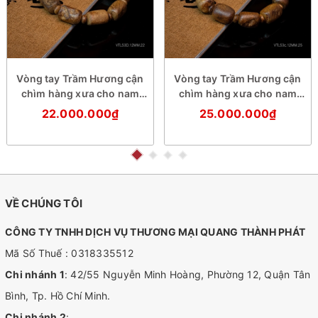
Vòng tay Trầm Hương cận
Vòng tay Trầm Hương cận
chìm hàng xưa cho nam
chìm hàng xưa cho nam
(size trung)
(size trung)
22.000.000₫
25.000.000₫
VỀ CHÚNG TÔI
CÔNG TY TNHH DỊCH VỤ THƯƠNG MẠI QUANG THÀNH PHÁT
Mã Số Thuế : 0318335512
Chi nhánh 1
: 42/55 Nguyễn Minh Hoàng, Phường 12, Quận Tân
Bình, Tp. Hồ Chí Minh.
Chi nhánh 2
: