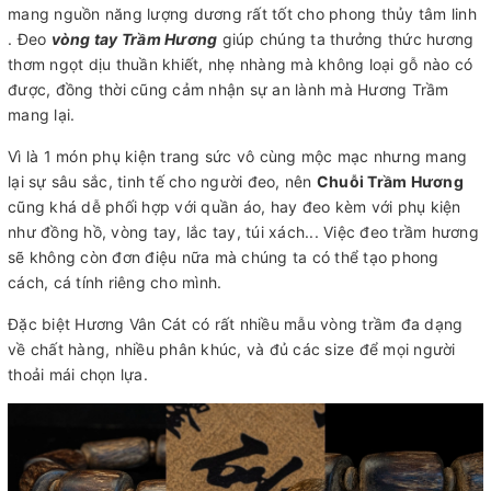
mang nguồn năng lượng dương rất tốt cho phong thủy tâm linh
. Đeo
vòng tay Trầm Hương
giúp chúng ta thưởng thức hương
thơm ngọt dịu thuần khiết, nhẹ nhàng mà không loại gỗ nào có
được, đồng thời cũng cảm nhận sự an lành mà Hương Trầm
mang lại.
Vì là 1 món phụ kiện trang sức vô cùng mộc mạc nhưng mang
lại sự sâu sắc, tinh tế cho người đeo, nên
Chuỗi Trầm Hương
cũng khá dễ phối hợp với quần áo, hay đeo kèm với phụ kiện
như đồng hồ, vòng tay, lắc tay, túi xách... Việc đeo trầm hương
sẽ không còn đơn điệu nữa mà chúng ta có thể tạo phong
cách, cá tính riêng cho mình.
Đặc biệt Hương Vân Cát có rất nhiều mẫu vòng trầm đa dạng
về chất hàng, nhiều phân khúc, và đủ các size để mọi người
thoải mái chọn lựa.