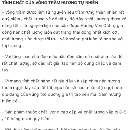
TÍNH CHẤT CỦA VÒNG TRẦM HƯƠNG TỰ NHIÊN
- Vòng trầm được làm từ nguyên liệu trầm rừng thiên nhiên rất
quý hiếm , chất lượng về độ dầu , độ dày phôi , hương thơm vô
cùng tốt . Lô nguyên liệu cao cấp được Hương Vân Cát tự gia
công nên chất lượng luôn đạt trạng thái đồng nhất kích cỡ ,
chất lượng luôn được tối ưu , và khoảng phí luôn rẻ hơn so với
thị trường .
- Với tông màu chủ đạo màu nâu đen sậm có chút ánh sắc đỏ
rất chất lượng, sớ dầu rất già, tạo nên độ cứng chắc và đằm
tay .
- Vì mang tính chất hàng rất già dầu và sắp chìm nên hương
thơm ngọt dày sâu rất tốt, ngửi lâu sẽ cảm nhận độ ngọt béo
dịu dàng của vùng thổ dưỡng giá trị tạo nên mùi trầm hương
hiếm có .
- Sản phẩm thuộc chất lượng cao cấp và chất lượng xấp xỉ 8-9
/ 10 hàng chìm quý hiếm .
- Khi đeo vòng trầm hương 1 thời gian, vòng tay sẽ hiện vân