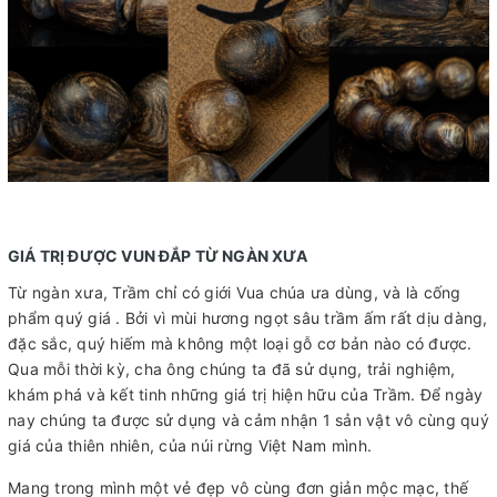
GIÁ TRỊ ĐƯỢC VUN ĐẮP TỪ NGÀN XƯA
Từ ngàn xưa, Trầm chỉ có giới Vua chúa ưa dùng, và là cống
phẩm quý giá . Bởi vì mùi hương ngọt sâu trầm ấm rất dịu dàng,
đặc sắc, quý hiếm mà không một loại gỗ cơ bản nào có được.
Qua mỗi thời kỳ, cha ông chúng ta đã sử dụng, trải nghiệm,
khám phá và kết tinh những giá trị hiện hữu của Trầm. Để ngày
nay chúng ta được sử dụng và cảm nhận 1 sản vật vô cùng quý
giá của thiên nhiên, của núi rừng Việt Nam mình.
Mang trong mình một vẻ đẹp vô cùng đơn giản mộc mạc, thế