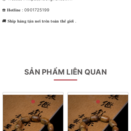
☎️ 𝐇𝐨𝐭𝐥𝐢𝐧𝐞 : 0901725199
🚚 𝐒𝐡𝐢𝐩 𝐡𝐚̀𝐧𝐠 𝐭𝐚̣̂𝐧 𝐧𝐨̛𝐢 𝐭𝐫𝐞̂𝐧 𝐭𝐨𝐚̀𝐧 𝐭𝐡𝐞̂́ 𝐠𝐢𝐨̛́𝐢 .
SẢN PHẨM LIÊN QUAN