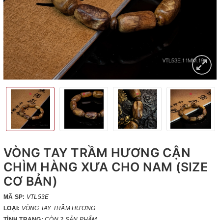
VÒNG TAY TRẦM HƯƠNG CẬN
CHÌM HÀNG XƯA CHO NAM (SIZE
CƠ BẢN)
MÃ SP:
VTL53E
LOẠI:
VÒNG TAY TRẦM HƯƠNG
TÌNH TRẠNG:
CÒN 2 SẢN PHẨM