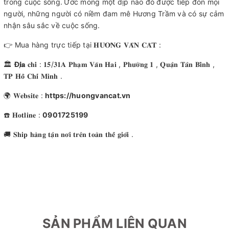
trong cuộc sống.
Ước mong một dịp nào đó được tiếp đón mọi
người, những người có niềm đam mê Hương Trầm và có sự cảm
nhận sâu sắc về cuộc sống.
👉 Mua hàng trực tiếp tại 𝐇𝐔̛𝐎̛𝐍𝐆 𝐕𝐀̂𝐍 𝐂𝐀́𝐓 :
🏛
Đ
𝐢̣𝐚
𝐜𝐡𝐢̉ : 𝟏𝟓/𝟑𝟏𝐀 𝐏𝐡𝐚̣𝐦 𝐕𝐚̆𝐧 𝐇𝐚𝐢 , 𝐏𝐡𝐮̛𝐨̛̀𝐧𝐠 𝟏 , 𝐐𝐮𝐚̣̂𝐧 𝐓𝐚̂𝐧 𝐁𝐢̀𝐧𝐡 ,
𝐓𝐏 𝐇𝐨̂̀ 𝐂𝐡𝐢́ 𝐌𝐢𝐧𝐡 .
🌍 𝐖𝐞𝐛𝐬𝐢𝐭𝐞 :
https://huongvancat.vn
☎️ 𝐇𝐨𝐭𝐥𝐢𝐧𝐞 :
0901725199
🚚 𝐒𝐡𝐢𝐩 𝐡𝐚̀𝐧𝐠 𝐭𝐚̣̂𝐧 𝐧𝐨̛𝐢 𝐭𝐫𝐞̂𝐧 𝐭𝐨𝐚̀𝐧 𝐭𝐡𝐞̂́ 𝐠𝐢𝐨̛́𝐢 .
SẢN PHẨM LIÊN QUAN