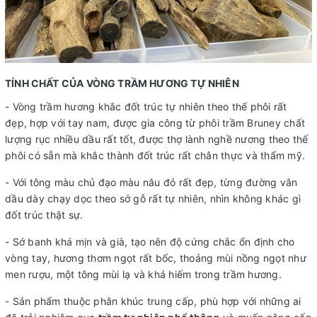
TÍNH CHẤT CỦA VÒNG TRẦM HƯƠNG TỰ NHIÊN
- Vòng trầm hương khắc đốt trúc tự nhiên theo thế phôi rất
đẹp, hợp với tay nam, được gia công từ phôi trầm Bruney chất
lượng rục nhiều dầu rất tốt, được thợ lành nghề nương theo thế
phôi có sẵn mà khắc thành đốt trúc rất chân thực và thẩm mỹ.
- Với tông màu chủ đạo màu nâu đỏ rất đẹp, từng đường vân
dầu dày chạy dọc theo sớ gỗ rất tự nhiên, nhìn không khác gì
đốt trúc thật sự.
- Sớ banh khá mịn và già, tạo nên độ cứng chắc ổn định cho
vòng tay, hương thơm ngọt rất bốc, thoảng mùi nồng ngọt như
men rượu, một tông mùi lạ và khá hiếm trong trầm hương.
- Sản phẩm thuộc phân khúc trung cấp, phù hợp với những ai