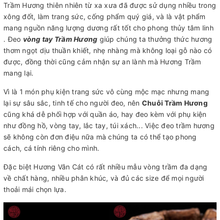
Trầm Hương thiên nhiên từ xa xưa đã được sử dụng nhiều trong
xông đốt, làm trang sức, cống phẩm quý giá, và là vật phẩm
mang nguồn năng lượng dương rất tốt cho phong thủy tâm linh
. Đeo
vòng tay Trầm Hương
giúp chúng ta thưởng thức hương
thơm ngọt dịu thuần khiết, nhẹ nhàng mà không loại gỗ nào có
được, đồng thời cũng cảm nhận sự an lành mà Hương Trầm
mang lại.
Vì là 1 món phụ kiện trang sức vô cùng mộc mạc nhưng mang
lại sự sâu sắc, tinh tế cho người đeo, nên
Chuỗi Trầm Hương
cũng khá dễ phối hợp với quần áo, hay đeo kèm với phụ kiện
như đồng hồ, vòng tay, lắc tay, túi xách... Việc đeo trầm hương
sẽ không còn đơn điệu nữa mà chúng ta có thể tạo phong
cách, cá tính riêng cho mình.
Đặc biệt Hương Vân Cát có rất nhiều mẫu vòng trầm đa dạng
về chất hàng, nhiều phân khúc, và đủ các size để mọi người
thoải mái chọn lựa.