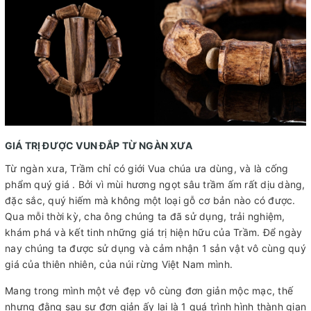
GIÁ TRỊ ĐƯỢC VUN ĐẮP TỪ NGÀN XƯA
Từ ngàn xưa, Trầm chỉ có giới Vua chúa ưa dùng, và là cống
phẩm quý giá . Bởi vì mùi hương ngọt sâu trầm ấm rất dịu dàng,
đặc sắc, quý hiếm mà không một loại gỗ cơ bản nào có được.
Qua mỗi thời kỳ, cha ông chúng ta đã sử dụng, trải nghiệm,
khám phá và kết tinh những giá trị hiện hữu của Trầm. Để ngày
nay chúng ta được sử dụng và cảm nhận 1 sản vật vô cùng quý
giá của thiên nhiên, của núi rừng Việt Nam mình.
Mang trong mình một vẻ đẹp vô cùng đơn giản mộc mạc, thế
nhưng đằng sau sự đơn giản ấy lại là 1 quá trình hình thành gian