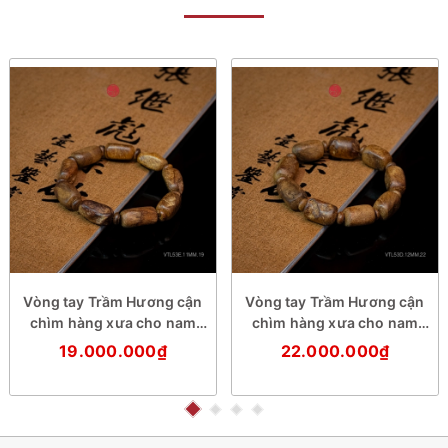
Vòng tay Trầm Hương cận
Vòng tay Trầm Hương cận
chìm hàng xưa cho nam
chìm hàng xưa cho nam
(size cơ bản)
(size trung)
19.000.000₫
22.000.000₫