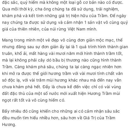
đặc sắc, quý hiếm mà không một loại gỗ cơ bản nào có được.
Qua mỗi thời kỳ, cha ông chúng ta đã sử dụng, trải nghiệm,
khám phá và kết tinh những giá trị hiện hữu của Trầm. Để ngày
nay chúng ta được sử dụng và cảm nhận 1 sản vật vô cùng quý
giá của thiên nhiên, của núi rừng Việt Nam mình.
Mang trong mình một vẻ đẹp vô cùng đơn giản mộc mạc, thế
nhưng đằng sau sự đơn giản ấy lại là 1 quá trình hình thành gian
truân, khổ ải, mất hàng vài mươi năm mới hình thành trầm tốt,
mà lại không phải cây dó bầu bị thương nào cũng hình thành
Trầm. Càng khám phá sâu, chúng ta lại càng ngạc nhiên hơn
khi mở ra được thế giới hương trầm với vài mươi tính chất vân
sớ độc lạ, với vài trăm mùi hương khác nhau mà đến nay vẫn
chưa khám phá hết. Đấy là chưa kể đến việc chỉ có vài vùng
đất đặc thù của một số nước mới xuất hiện Hương Trầm mùi
ngọt rất tốt và vô cùng hiếm có.
Bấy nhiêu đó cũng khiến cho những ai có cảm nhận sâu sắc
đều muốn tìm hiểu nhiều hơn, sâu hơn về Giá Trị của Trầm
Hương.