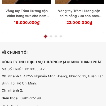
Vòng tay Trầm Hương cận
Vòng tay Trầm Hương cận
chìm hàng xưa cho nam
chìm hàng xưa cho nam
(size cơ bản)
(size trung)
19.000.000₫
22.000.000₫
VỀ CHÚNG TÔI
CÔNG TY TNHH DỊCH VỤ THƯƠNG MẠI QUANG THÀNH PHÁT
Mã Số Thuế : 0318335512
Chi nhánh 1
: 42/55 Nguyễn Minh Hoàng, Phường 12, Quận Tân
Bình, Tp. Hồ Chí Minh.
Chi nhánh 2
:
Điện thoại
:
0901725199