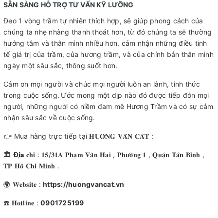
SẴN SÀNG HỖ TRỢ TƯ VẤN KỸ LƯỠNG
Đeo 1 vòng trầm tự nhiên thích hợp, sẽ giúp phong cách của
chúng ta nhẹ nhàng thanh thoát hơn, từ đó chúng ta sẽ thường
hướng tâm và thân mình nhiều hơn, cảm nhận những điều tinh
tế giá trị của trầm, của hương trầm, và của chính bản thân mình
ngày một sâu sắc, thông suốt hơn.
Cảm ơn mọi người và chúc mọi người luôn an lành, tỉnh thức
trong cuộc sống.
Ước mong một dịp nào đó được tiếp đón mọi
người, những người có niềm đam mê Hương Trầm và có sự cảm
nhận sâu sắc về cuộc sống.
👉 Mua hàng trực tiếp tại 𝐇𝐔̛𝐎̛𝐍𝐆 𝐕𝐀̂𝐍 𝐂𝐀́𝐓 :
🏛
Đ
𝐢̣𝐚
𝐜𝐡𝐢̉ : 𝟏𝟓/𝟑𝟏𝐀 𝐏𝐡𝐚̣𝐦 𝐕𝐚̆𝐧 𝐇𝐚𝐢 , 𝐏𝐡𝐮̛𝐨̛̀𝐧𝐠 𝟏 , 𝐐𝐮𝐚̣̂𝐧 𝐓𝐚̂𝐧 𝐁𝐢̀𝐧𝐡 ,
𝐓𝐏 𝐇𝐨̂̀ 𝐂𝐡𝐢́ 𝐌𝐢𝐧𝐡 .
🌍 𝐖𝐞𝐛𝐬𝐢𝐭𝐞 :
https://huongvancat.vn
☎️ 𝐇𝐨𝐭𝐥𝐢𝐧𝐞 :
0901725199