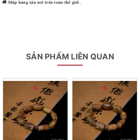
🚚 𝐒𝐡𝐢𝐩 𝐡𝐚̀𝐧𝐠 𝐭𝐚̣̂𝐧 𝐧𝐨̛𝐢 𝐭𝐫𝐞̂𝐧 𝐭𝐨𝐚̀𝐧 𝐭𝐡𝐞̂́ 𝐠𝐢𝐨̛́𝐢 .
SẢN PHẨM LIÊN QUAN