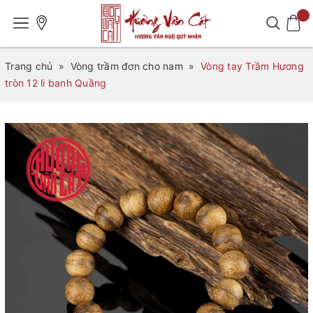
Trang chủ
»
Vòng trầm đơn cho nam
»
Vòng tay Trầm Hương
tròn 12 li banh Quầng