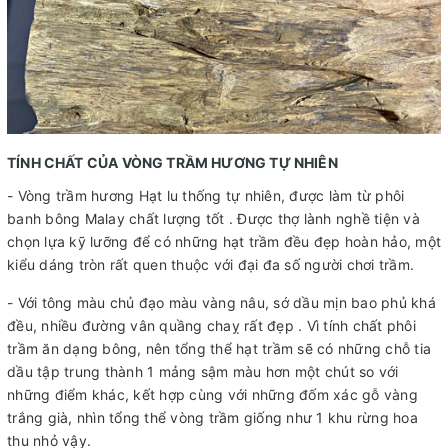
TÍNH CHẤT CỦA VÒNG TRẦM HƯƠNG TỰ NHIÊN
- Vòng trầm hương Hạt lu thống tự nhiên, được làm từ phôi
banh bông Malay chất lượng tốt . Được thợ lành nghề tiện và
chọn lựa kỹ lưỡng để có những hạt trầm đều đẹp hoàn hảo, một
kiểu dáng tròn rất quen thuộc với đại đa số người chơi trầm.
- Với tông màu chủ đạo màu vàng nâu, sớ dầu mịn bao phủ khá
đều, nhiều đường vân quầng chaỵ rất đẹp . Vì tính chất phôi
trầm ăn dạng bông, nên tổng thể hạt trầm sẽ có những chỗ tia
dầu tập trung thành 1 mảng sậm màu hơn một chút so với
những điểm khác, kết hợp cùng với những đốm xác gỗ vàng
trắng già, nhìn tổng thể vòng trầm giống như 1 khu rừng hoa
thu nhỏ vậy.