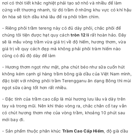
nơi có thời tiết khắc nghiệt phải tạo sớ nhỏ và nhiều để làm
cứng vết thương nhanh, từ đó trầm ở những khu vực có khí hậu
ôn hòa sẽ tích dầu khá lâu để ra phôi trầm chìm.
- Riêng phôi trầm tereng này có đủ dày phôi, chắc phôi để
chúng tôi tiện được hạt quy cách
tròn 12 li
rất hoàn hảo. Đây
sẽ là mẫu vòng trầm vừa giá trị về độ hiếm, hương thơm, vừa
giá trị về quy cách đẹp mà không phải phôi tràm hiếm nào
cũng có đủ độ dày để làm
- Hương thơm ngọt như mật, pha chút béo như sữa cuốn hút
không kém cạnh gì hàng trầm bông già dầu của Việt Nam mình,
đặc biệt với những phôi trầm Terengganu ăn dạng Bông thì mùi
ngọt sữa càng tốt hơn rất nhiều.
- Đặc tính của trầm cao cấp là mùi hương lưu lâu và dày trên
tay và trong mũi. Nên khi tháo vòng ra, chắc chắn cổ tay vẫn
có chút hương thơm nhẹ của vòng trầm, khoảng 10 phút sau
mới bay đi.
- Sản phẩm thuộc phân khúc
Trầm Cao Cấp Hiếm
, độ già dầu