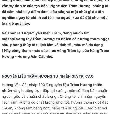
vàn sự tinh tế của tạo hóa . Nghe đến Trầm Hương, chúng ta
đã cảm nhận sự điềm đạm, sâu sắc, và một chút gì đó tôn
nghiêm ngay từ chính cái tên mà người xưa đã đặt cho một
loại gỗ quý này.
Nếu bạn là 1 người yêu mến Trầm, đang muốn tìm
một sợi
vòng tay Trầm Hương
tự nhiên có hương thơm ngọt
sâu, phong thủy tốt , lịch lãm và tinh tế , mẫu mã đa dạng
! Hãy cùng tham khảo các mẫu vòng Trầm tại cửa hàng Trầm
Hương - Hương Vân Cát nhé.
NGUYÊN LIỆU TRẦM HƯƠNG TỰ NHIÊN GIÁ TRỊ CAO
Hương Vân Cát nhập 100% nguyên liệu
Trầm Hương thiên
nhiên
và gia công trực tiếp tại xưởng, nên sẽ đảm bảo chuẩn
nguồn gốc và chuẩn chất lượng . Chúng tôi chỉ nhập nguyên
liệu Trầm Hương có chất lượng phôi tốt, hương thơm ngọt đạt
chuẩn, không làm hàng non, hàng tận dụng xấu. Đặc biệt với
những phôi trầm chìm chất lượng khi làm ra sẽ đảm bảo chất