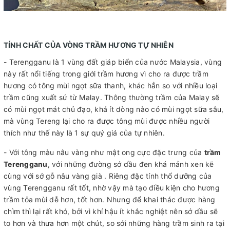
TÍNH CHẤT CỦA VÒNG TRẦM HƯƠNG TỰ NHIÊN
- Terengganu là 1 vùng đất giáp biển của nước Malaysia, vùng
này rất nổi tiếng trong giới trầm hương vì cho ra được trầm
hương có tông mùi ngọt sữa thanh, khác hẳn so với nhiều loại
trầm cũng xuất sứ từ Malay. Thông thường trầm của Malay sẽ
có mùi ngọt mát chủ đạo, khá ít dòng nào có mùi ngọt sữa sâu,
mà vùng Tereng lại cho ra được tông mùi được nhiều người
thích như thế này là 1 sự quý giá của tự nhiên.
- Với tông màu nâu vàng như mật ong cực đặc trưng của
trầm
Terengganu
, với những đường sớ dầu đen khá mảnh xen kẽ
cùng với sớ gỗ nâu vàng già . Riêng đặc tính thổ dưỡng của
vùng Terengganu rất tốt, nhờ vậy mà tạo điều kiện cho hương
trầm tỏa mùi dễ hơn, tốt hơn. Nhưng để khai thác được hàng
chìm thì lại rất khó, bởi vì khí hậu ít khắc nghiệt nên sớ dầu sẽ
to hơn và thưa hơn một chút, so sới những hàng trầm sinh ra tại