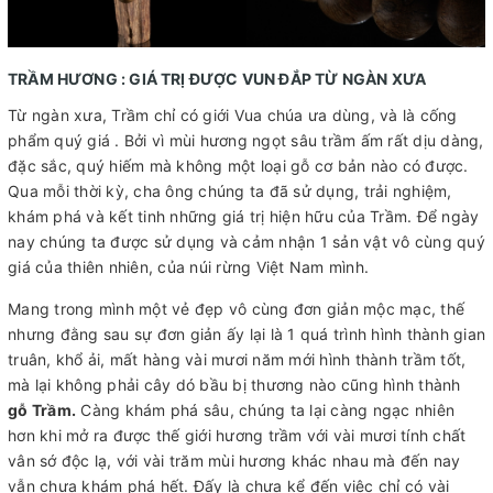
TRẦM HƯƠNG : GIÁ TRỊ ĐƯỢC VUN ĐẮP TỪ NGÀN XƯA
Từ ngàn xưa, Trầm chỉ có giới Vua chúa ưa dùng, và là cống
phẩm quý giá . Bởi vì mùi hương ngọt sâu trầm ấm rất dịu dàng,
đặc sắc, quý hiếm mà không một loại gỗ cơ bản nào có được.
Qua mỗi thời kỳ, cha ông chúng ta đã sử dụng, trải nghiệm,
khám phá và kết tinh những giá trị hiện hữu của Trầm. Để ngày
nay chúng ta được sử dụng và cảm nhận 1 sản vật vô cùng quý
giá của thiên nhiên, của núi rừng Việt Nam mình.
Mang trong mình một vẻ đẹp vô cùng đơn giản mộc mạc, thế
nhưng đằng sau sự đơn giản ấy lại là 1 quá trình hình thành gian
truân, khổ ải, mất hàng vài mươi năm mới hình thành trầm tốt,
mà lại không phải cây dó bầu bị thương nào cũng hình thành
gỗ Trầm.
Càng khám phá sâu, chúng ta lại càng ngạc nhiên
hơn khi mở ra được thế giới hương trầm với vài mươi tính chất
vân sớ độc lạ, với vài trăm mùi hương khác nhau mà đến nay
vẫn chưa khám phá hết. Đấy là chưa kể đến việc chỉ có vài