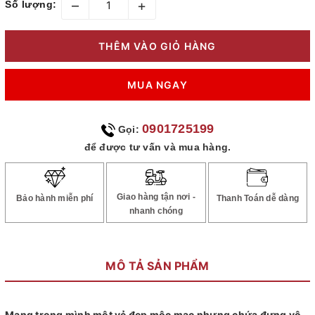
–
+
Số lượng:
THÊM VÀO GIỎ HÀNG
MUA NGAY
0901725199
Gọi:
để được tư vấn và mua hàng.
Giao hàng tận nơi -
Bảo hành miễn phí
Thanh Toán dễ dàng
nhanh chóng
MÔ TẢ SẢN PHẨM
Mang trong mình một vẻ đẹp mộc mạc nhưng chứa đựng vô