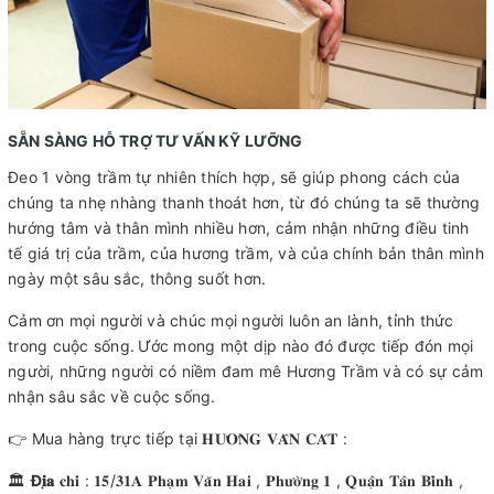
SẴN SÀNG HỖ TRỢ TƯ VẤN KỸ LƯỠNG
Đeo 1 vòng trầm tự nhiên thích hợp, sẽ giúp phong cách của
chúng ta nhẹ nhàng thanh thoát hơn, từ đó chúng ta sẽ thường
hướng tâm và thân mình nhiều hơn, cảm nhận những điều tinh
tế giá trị của trầm, của hương trầm, và của chính bản thân mình
ngày một sâu sắc, thông suốt hơn.
Cảm ơn mọi người và chúc mọi người luôn an lành, tỉnh thức
trong cuộc sống.
Ước mong một dịp nào đó được tiếp đón mọi
người, những người có niềm đam mê Hương Trầm và có sự cảm
nhận sâu sắc về cuộc sống.
👉 Mua hàng trực tiếp tại 𝐇𝐔̛𝐎̛𝐍𝐆 𝐕𝐀̂𝐍 𝐂𝐀́𝐓 :
🏛
Đ
𝐢̣𝐚
𝐜𝐡𝐢̉ : 𝟏𝟓/𝟑𝟏𝐀 𝐏𝐡𝐚̣𝐦 𝐕𝐚̆𝐧 𝐇𝐚𝐢 , 𝐏𝐡𝐮̛𝐨̛̀𝐧𝐠 𝟏 , 𝐐𝐮𝐚̣̂𝐧 𝐓𝐚̂𝐧 𝐁𝐢̀𝐧𝐡 ,