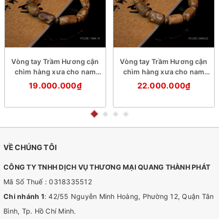
Vòng tay Trầm Hương cận
Vòng tay Trầm Hương cận
chìm hàng xưa cho nam
chìm hàng xưa cho nam
(size cơ bản)
(size trung)
19.000.000₫
22.000.000₫
VỀ CHÚNG TÔI
CÔNG TY TNHH DỊCH VỤ THƯƠNG MẠI QUANG THÀNH PHÁT
Mã Số Thuế : 0318335512
Chi nhánh 1
: 42/55 Nguyễn Minh Hoàng, Phường 12, Quận Tân
Bình, Tp. Hồ Chí Minh.