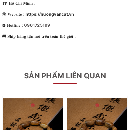
𝐓𝐏 𝐇𝐨̂̀ 𝐂𝐡𝐢́ 𝐌𝐢𝐧𝐡 .
🌍 𝐖𝐞𝐛𝐬𝐢𝐭𝐞 :
https://huongvancat.vn
☎️ 𝐇𝐨𝐭𝐥𝐢𝐧𝐞 :
0901725199
🚚 𝐒𝐡𝐢𝐩 𝐡𝐚̀𝐧𝐠 𝐭𝐚̣̂𝐧 𝐧𝐨̛𝐢 𝐭𝐫𝐞̂𝐧 𝐭𝐨𝐚̀𝐧 𝐭𝐡𝐞̂́ 𝐠𝐢𝐨̛́𝐢 .
SẢN PHẨM LIÊN QUAN