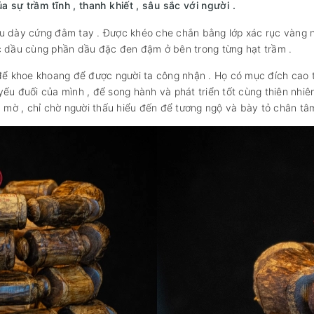
sự trầm tĩnh , thanh khiết , sâu sắc với người .
 dày cứng đằm tay . Được khéo che chắn bằng lớp xác rục vàng nâu 
ắc dầu cùng phần dầu đặc đen đậm ở bên trong từng hạt trầm .
ố để khoe khoang để được người ta công nhận . Họ có mục đích cao
yếu đuối của mình , để song hành và phát triển tốt cùng thiên nhi
ũ mờ , chỉ chờ người thấu hiểu đến để tương ngộ và bày tỏ chân tâm