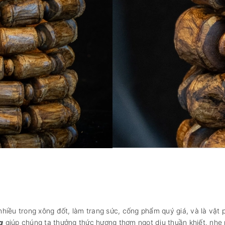
hiều trong xông đốt, làm trang sức, cống phẩm quý giá, và là vậ
g
giúp chúng ta thưởng thức hương thơm ngọt dịu thuần khiết, nhẹ