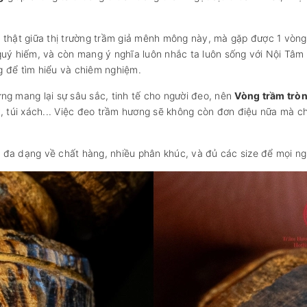
 thật giữa thị trường trầm giả mênh mông này, mà gặp được 1 vòng
 quý hiếm, và còn mang ý nghĩa luôn nhắc ta luôn sống với Nội Tâ
g để tìm hiểu và chiêm nghiệm.
ng mang lại sự sâu sắc, tinh tế cho người đeo, nên
Vòng trầm trò
, túi xách... Việc đeo trầm hương sẽ không còn đơn điệu nữa mà ch
đa dạng về chất hàng, nhiều phân khúc, và đủ các size để mọi ngư