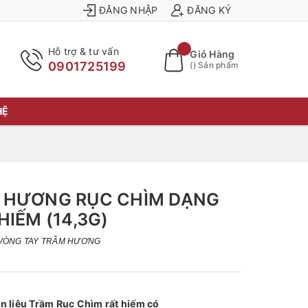
ĐĂNG NHẬP
ĐĂNG KÝ
Hỗ trợ & tư vấn
Giỏ Hàng
0901725199
(
) Sản phẩm
HỆ
 HƯƠNG RỤC CHÌM DẠNG
HIẾM (14,3G)
VÒNG TAY TRẦM HƯƠNG
n liệu Trầm Rục Chìm rất hiếm có