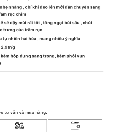
hẹ nhàng , chỉ khi đeo lên mới dần chuyển sang
trầm rục chìm
ể sẽ dậy mùi rất tốt , tông ngọt bùi sâu , chút
c trưng của trầm rục
c tự nhiên hài hòa , mang nhiều ý nghĩa
 2,9tr/g
g kèm hộp đựng sang trọng, kèm phôi vụn
m
c tư vấn và mua hàng.