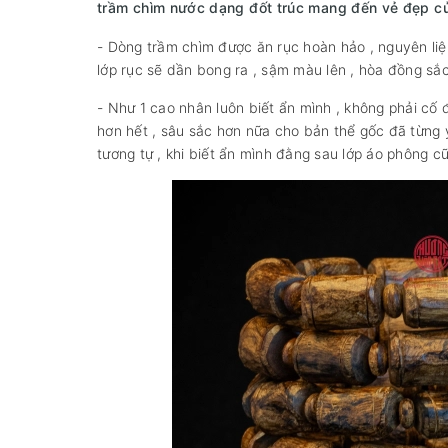
trầm chìm nước dạng đốt trúc mang đến vẻ đẹp của 
- Dòng trầm chìm được ăn rục hoàn hảo , nguyên liệu
lớp rục sẽ dần bong ra , sậm màu lên , hòa đồng s
- Như 1 cao nhân luôn biết ẩn mình , không phải c
hơn hết , sâu sắc hơn nữa cho bản thể gốc đã từng 
tương tự , khi biết ẩn mình đằng sau lớp áo phông c