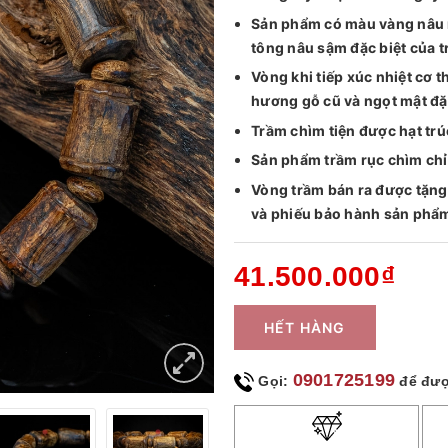
Sản phẩm có màu vàng nâu n
tông nâu sậm đặc biệt của 
Vòng khi tiếp xúc nhiệt cơ th
hương gỗ cũ và ngọt mật đặ
Trầm chìm tiện được hạt trú
Sản phẩm trầm rục chìm chỉ
Vòng trầm bán ra được tặn
và phiếu bảo hành sản phẩ
41.500.000₫
HẾT HÀNG
0901725199
Gọi:
để đượ