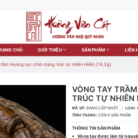
RANG CHỦ
GIỚI THIỆU
SẢN PHẨM
LIÊN 
Trầm Hương rục chìm dạng trúc tự nhiên Hiếm (14,3g)
VÒNG TAY TRẦM
TRÚC TỰ NHIÊN 
MÃ SP:
ĐANG CẬP NHẬT...
LOẠI:
TÌNH TRẠNG:
CÒN 0 SẢN PHẨM
THÔNG TIN SẢN PHẨM
Vòng tay được làm từ nguyê