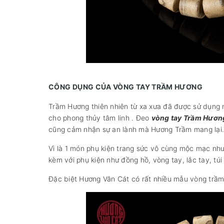
CÔNG DỤNG CỦA VÒNG TAY TRẦM HƯƠNG
Trầm Hương thiên nhiên từ xa xưa đã được sử dụng n
cho phong thủy tâm linh . Đeo
vòng tay Trầm Hươn
cũng cảm nhận sự an lành mà Hương Trầm mang lại.
Vì là 1 món phụ kiện trang sức vô cùng mộc mạc như
kèm với phụ kiện như đồng hồ, vòng tay, lắc tay, tú
Đặc biệt Hương Vân Cát có rất nhiều mẫu vòng trầm 