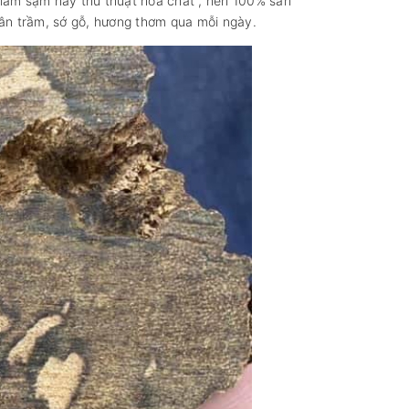
 làm sậm hay thủ thuật hóa chất , nên 100% sản
vân trầm, sớ gỗ, hương thơm qua mỗi ngày.