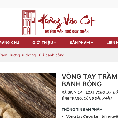
RANG CHỦ
GIỚI THIỆU
SẢN PHẨM
LIÊN 
Trầm Hương lu thống 10 li banh bông
VÒNG TAY TRẦM
BANH BÔNG
MÃ SP:
VT14
LOẠI:
VÒNG TAY T
TÌNH TRẠNG:
CÒN 6 SẢN PHẨM
THÔNG TIN SẢN PHẨM
Vòng tay được làm từ nguyê