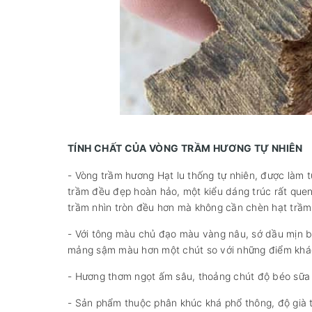
TÍNH CHẤT CỦA VÒNG TRẦM HƯƠNG TỰ NHIÊN
- Vòng trầm hương Hạt lu thống tự nhiên, được làm t
trầm đều đẹp hoàn hảo, một kiểu dáng trúc rất quen
trầm nhìn tròn đều hơn mà không cần chèn hạt trầm
- Với tông màu chủ đạo màu vàng nâu, sớ dầu mịn ba
mảng sậm màu hơn một chút so với những điểm khác,
- Hương thơm ngọt ấm sâu, thoảng chút độ béo sữa
- Sản phẩm thuộc phân khúc khá phổ thông, độ già tố