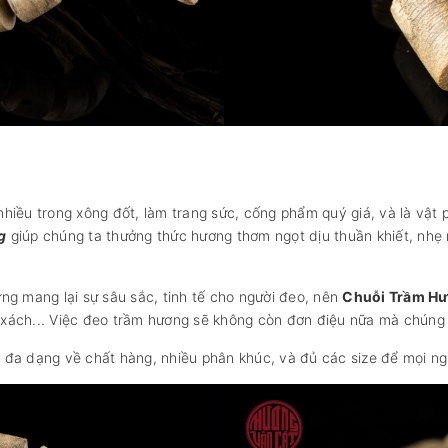
hiều trong xông đốt, làm trang sức, cống phẩm quý giá, và là vậ
g
giúp chúng ta thưởng thức hương thơm ngọt dịu thuần khiết, nhẹ
ng mang lại sự sâu sắc, tinh tế cho người đeo, nên
Chuỗi Trầm H
i xách... Việc đeo trầm hương sẽ không còn đơn điệu nữa mà chúng 
đa dạng về chất hàng, nhiều phân khúc, và đủ các size để mọi ngư