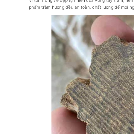
Vì tôn trọng vẻ đẹp tự nhiên của vòng tay trầm, n
phẩm trầm hương đều an toàn, chất lượng để mọi ngư