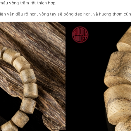
 mẫu vòng trầm rất thích hợp.
 hiện vân dầu rõ hơn, vòng tay sẽ bóng đẹp hơn, và hương thơm cũn