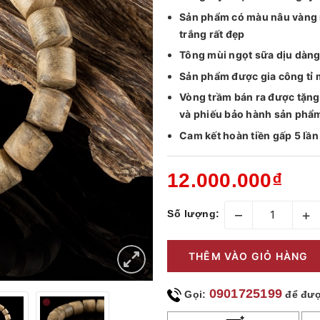
Sản phẩm có màu nâu vàng 
trắng rất đẹp
Tông mùi ngọt sữa dịu dàng
Sản phẩm được gia công tỉ mỉ,
Vòng trầm bán ra được tặn
và phiếu bảo hành sản phẩ
Cam kết hoàn tiền gấp 5 lần
12.000.000₫
–
+
Số lượng:
THÊM VÀO GIỎ HÀNG
0901725199
Gọi:
để đượ