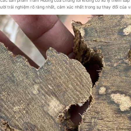
ên các sản phẩm Trầm Hương của chúng tôi không có xử lý thêm sáp
ời trải nghiệm rõ ràng nhất, cảm xúc nhất trong sự thay đổi của 