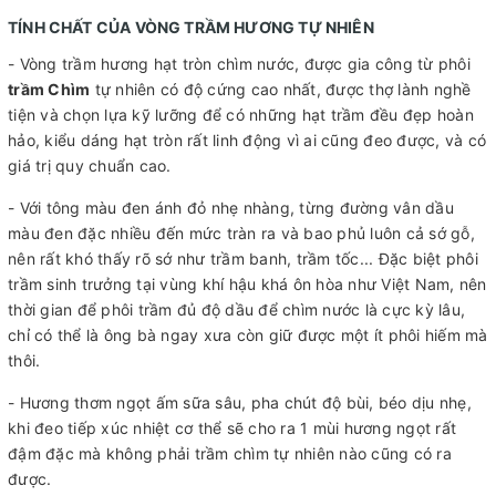
TÍNH CHẤT CỦA VÒNG TRẦM HƯƠNG TỰ NHIÊN
- Vòng trầm hương hạt tròn chìm nước, được gia công từ phôi
trầm Chìm
tự nhiên có độ cứng cao nhất, được thợ lành nghề
tiện và chọn lựa kỹ lưỡng để có những hạt trầm đều đẹp hoàn
hảo, kiểu dáng hạt tròn rất linh động vì ai cũng đeo được, và có
giá trị quy chuẩn cao.
- Với tông màu đen ánh đỏ nhẹ nhàng, từng đường vân dầu
màu đen đặc nhiều đến mức tràn ra và bao phủ luôn cả sớ gỗ,
nên rất khó thấy rõ sớ như trầm banh, trầm tốc... Đặc biệt phôi
trầm sinh trưởng tại vùng khí hậu khá ôn hòa như Việt Nam, nên
thời gian để phôi trầm đủ độ dầu để chìm nước là cực kỳ lâu,
chỉ có thể là ông bà ngay xưa còn giữ được một ít phôi hiếm mà
thôi.
- Hương thơm ngọt ấm sữa sâu, pha chút độ bùi, béo dịu nhẹ,
khi đeo tiếp xúc nhiệt cơ thể sẽ cho ra 1 mùi hương ngọt rất
đậm đặc mà không phải trầm chìm tự nhiên nào cũng có ra
được.