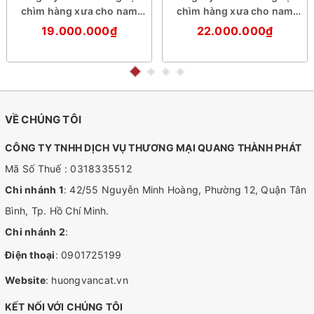
chìm hàng xưa cho nam
chìm hàng xưa cho nam
(size cơ bản)
(size trung)
19.000.000₫
22.000.000₫
VỀ CHÚNG TÔI
CÔNG TY TNHH DỊCH VỤ THƯƠNG MẠI QUANG THÀNH PHÁT
Mã Số Thuế : 0318335512
Chi nhánh 1
: 42/55 Nguyễn Minh Hoàng, Phường 12, Quận Tân
Bình, Tp. Hồ Chí Minh.
Chi nhánh 2
:
Điện thoại
:
0901725199
Website
:
huongvancat.vn
KẾT NỐI VỚI CHÚNG TÔI