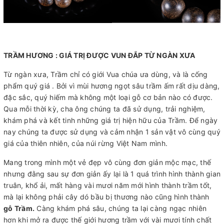
TRẦM HƯƠNG : GIÁ TRỊ ĐƯỢC VUN ĐẮP TỪ NGÀN XƯA
Từ ngàn xưa, Trầm chỉ có giới Vua chúa ưa dùng, và là cống
phẩm quý giá . Bởi vì mùi hương ngọt sâu trầm ấm rất dịu dàng,
đặc sắc, quý hiếm mà không một loại gỗ cơ bản nào có được.
Qua mỗi thời kỳ, cha ông chúng ta đã sử dụng, trải nghiệm,
khám phá và kết tinh những giá trị hiện hữu của Trầm. Để ngày
nay chúng ta được sử dụng và cảm nhận 1 sản vật vô cùng quý
giá của thiên nhiên, của núi rừng Việt Nam mình.
Mang trong mình một vẻ đẹp vô cùng đơn giản mộc mạc, thế
nhưng đằng sau sự đơn giản ấy lại là 1 quá trình hình thành gian
truân, khổ ải, mất hàng vài mươi năm mới hình thành trầm tốt,
mà lại không phải cây dó bầu bị thương nào cũng hình thành
gỗ Trầm.
Càng khám phá sâu, chúng ta lại càng ngạc nhiên
hơn khi mở ra được thế giới hương trầm với vài mươi tính chất