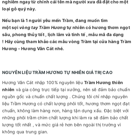
nghiêm ngay từ chính cái tên mà người xưa đã đặt cho một
loại gỗ quý này.
Nếu bạn là 1 người yêu mến Trầm, đang muốn tìm
một sợi
vòng tay Trầm Hương
tự nhiên có hương thơm ngọt
sâu, phong thủy tốt , lịch lãm và tinh tế , mẫu mã đa dạng
! Hãy cùng tham khảo các mẫu vòng Trầm tại cửa hàng Trầm
Hương - Hương Vân Cát nhé.
NGUYÊN LIỆU TRẦM HƯƠNG TỰ NHIÊN GIÁ TRỊ CAO
Hương Vân Cát nhập 100% nguyên liệu
Trầm Hương thiên
nhiên
và gia công trực tiếp tại xưởng, nên sẽ đảm bảo chuẩn
nguồn gốc và chuẩn chất lượng . Chúng tôi chỉ nhập nguyên
liệu Trầm Hương có chất lượng phôi tốt, hương thơm ngọt đạt
chuẩn, không làm hàng non, hàng tận dụng xấu. Đặc biệt với
những phôi trầm chìm chất lượng khi làm ra sẽ đảm bảo chất
lượng tốt nhất , và mức giá rẻ hơn bên ngoài thị trường vì
không qua trung gian.