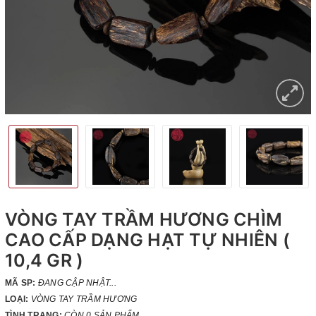
VÒNG TAY TRẦM HƯƠNG CHÌM
CAO CẤP DẠNG HẠT TỰ NHIÊN (
10,4 GR )
MÃ SP:
ĐANG CẬP NHẬT...
LOẠI:
VÒNG TAY TRẦM HƯƠNG
TÌNH TRẠNG:
CÒN 0 SẢN PHẨM