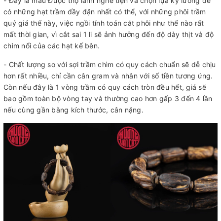
- Đây là mẫu Được thợ lành nghề tiện và chọn lựa kỹ lưỡng để
có những hạt trầm đầy đặn nhất có thể, với những phôi trầm
quý giá thế này, việc ngồi tính toán cắt phôi như thế nào rất
mất thời gian, vì cắt sai 1 li sẽ ảnh hưởng đến độ dày thịt và độ
chìm nổi của các hạt kế bên.
- Chất lượng so với sợi trầm chìm có quy cách chuẩn sẽ dễ chịu
hơn rất nhiều, chỉ cần cân gram và nhân với số tiền tương ứng.
Còn nếu đây là 1 vòng trầm có quy cách tròn đều hết, giá sẽ
bao gồm toàn bộ vòng tay và thường cao hơn gấp 3 đến 4 lần
nếu cùng gần bằng kích thước, cân nặng.