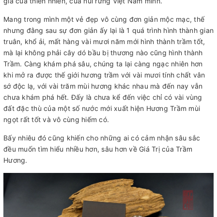
giá của thiên nhiên, của núi rừng Việt Nam mình.
Mang trong mình một vẻ đẹp vô cùng đơn giản mộc mạc, thế
nhưng đằng sau sự đơn giản ấy lại là 1 quá trình hình thành gian
truân, khổ ải, mất hàng vài mươi năm mới hình thành trầm tốt,
mà lại không phải cây dó bầu bị thương nào cũng hình thành
Trầm. Càng khám phá sâu, chúng ta lại càng ngạc nhiên hơn
khi mở ra được thế giới hương trầm với vài mươi tính chất vân
sớ độc lạ, với vài trăm mùi hương khác nhau mà đến nay vẫn
chưa khám phá hết. Đấy là chưa kể đến việc chỉ có vài vùng
đất đặc thù của một số nước mới xuất hiện Hương Trầm mùi
ngọt rất tốt và vô cùng hiếm có.
Bấy nhiêu đó cũng khiến cho những ai có cảm nhận sâu sắc
đều muốn tìm hiểu nhiều hơn, sâu hơn về Giá Trị của Trầm
Hương.