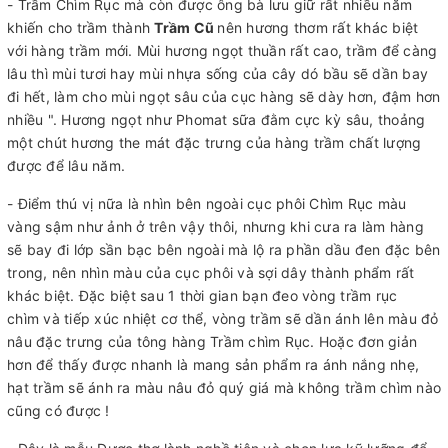
- Trầm Chìm Rục mà còn được ông bà lưu giữ rất nhiều năm
khiến cho trầm thành
Trầm Cũ
nên hương thơm rất khác biệt
với hàng trầm mới. Mùi hương ngọt thuần rất cao, trầm để càng
lâu thì mùi tươi hay mùi nhựa sống của cây dó bầu sẽ dần bay
đi hết, làm cho mùi ngọt sâu của cục hàng sẽ dày hơn, đậm hơn
nhiều ". Hương ngọt như Phomat sữa đằm cực kỳ sâu, thoảng
một chút hương the mát đặc trưng của hàng trầm chất lượng
được để lâu năm.
- Điểm thú vị nữa là nhìn bên ngoài cục phôi Chìm Rục màu
vàng sậm như ảnh ở trên vậy thôi, nhưng khi cưa ra làm hàng
sẽ bay đi lớp sần bạc bên ngoài mà lộ ra phần dầu đen đặc bên
trong, nên nhìn màu của cục phôi và sợi dây thành phẩm rất
khác biệt. Đặc biệt sau 1 thời gian bạn đeo vòng trầm rục
chìm và tiếp xúc nhiệt cơ thể, vòng trầm sẽ dần ánh lên màu đỏ
nâu đặc trưng của tông hàng Trầm chìm Rục. Hoặc đơn giản
hơn để thấy được nhanh là mang sản phẩm ra ánh nắng nhẹ,
hạt trầm sẽ ánh ra màu nâu đỏ quý giá mà không trầm chìm nào
cũng có được !