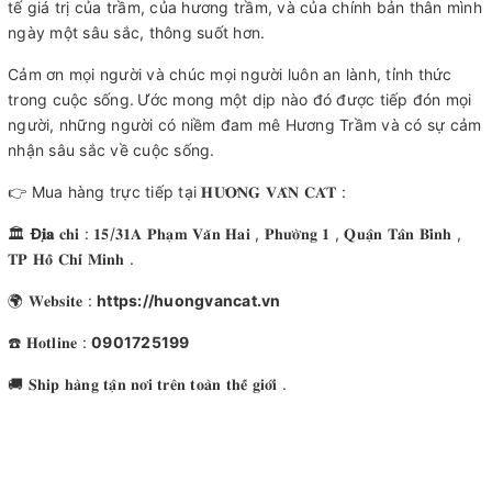
tế giá trị của trầm, của hương trầm, và của chính bản thân mình
ngày một sâu sắc, thông suốt hơn.
Cảm ơn mọi người và chúc mọi người luôn an lành, tỉnh thức
trong cuộc sống.
Ước mong một dịp nào đó được tiếp đón mọi
người, những người có niềm đam mê Hương Trầm và có sự cảm
nhận sâu sắc về cuộc sống.
👉 Mua hàng trực tiếp tại 𝐇𝐔̛𝐎̛𝐍𝐆 𝐕𝐀̂𝐍 𝐂𝐀́𝐓 :
🏛
Đ
𝐢̣𝐚
𝐜𝐡𝐢̉ : 𝟏𝟓/𝟑𝟏𝐀 𝐏𝐡𝐚̣𝐦 𝐕𝐚̆𝐧 𝐇𝐚𝐢 , 𝐏𝐡𝐮̛𝐨̛̀𝐧𝐠 𝟏 , 𝐐𝐮𝐚̣̂𝐧 𝐓𝐚̂𝐧 𝐁𝐢̀𝐧𝐡 ,
𝐓𝐏 𝐇𝐨̂̀ 𝐂𝐡𝐢́ 𝐌𝐢𝐧𝐡 .
🌍 𝐖𝐞𝐛𝐬𝐢𝐭𝐞 :
https://huongvancat.vn
☎️ 𝐇𝐨𝐭𝐥𝐢𝐧𝐞 :
0901725199
🚚 𝐒𝐡𝐢𝐩 𝐡𝐚̀𝐧𝐠 𝐭𝐚̣̂𝐧 𝐧𝐨̛𝐢 𝐭𝐫𝐞̂𝐧 𝐭𝐨𝐚̀𝐧 𝐭𝐡𝐞̂́ 𝐠𝐢𝐨̛́𝐢 .