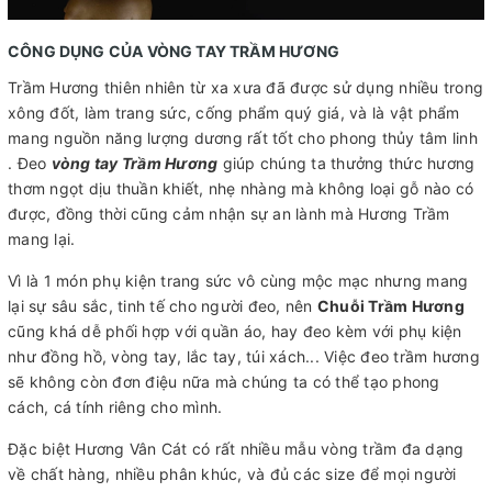
CÔNG DỤNG CỦA VÒNG TAY TRẦM HƯƠNG
Trầm Hương thiên nhiên từ xa xưa đã được sử dụng nhiều trong
xông đốt, làm trang sức, cống phẩm quý giá, và là vật phẩm
mang nguồn năng lượng dương rất tốt cho phong thủy tâm linh
. Đeo
vòng tay Trầm Hương
giúp chúng ta thưởng thức hương
thơm ngọt dịu thuần khiết, nhẹ nhàng mà không loại gỗ nào có
được, đồng thời cũng cảm nhận sự an lành mà Hương Trầm
mang lại.
Vì là 1 món phụ kiện trang sức vô cùng mộc mạc nhưng mang
lại sự sâu sắc, tinh tế cho người đeo, nên
Chuỗi Trầm Hương
cũng khá dễ phối hợp với quần áo, hay đeo kèm với phụ kiện
như đồng hồ, vòng tay, lắc tay, túi xách... Việc đeo trầm hương
sẽ không còn đơn điệu nữa mà chúng ta có thể tạo phong
cách, cá tính riêng cho mình.
Đặc biệt Hương Vân Cát có rất nhiều mẫu vòng trầm đa dạng
về chất hàng, nhiều phân khúc, và đủ các size để mọi người