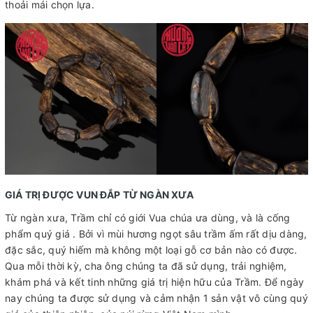
thoải mái chọn lựa.
GIÁ TRỊ ĐƯỢC VUN ĐẮP TỪ NGÀN XƯA
Từ ngàn xưa, Trầm chỉ có giới Vua chúa ưa dùng, và là cống
phẩm quý giá . Bởi vì mùi hương ngọt sâu trầm ấm rất dịu dàng,
đặc sắc, quý hiếm mà không một loại gỗ cơ bản nào có được.
Qua mỗi thời kỳ, cha ông chúng ta đã sử dụng, trải nghiệm,
khám phá và kết tinh những giá trị hiện hữu của Trầm. Để ngày
nay chúng ta được sử dụng và cảm nhận 1 sản vật vô cùng quý