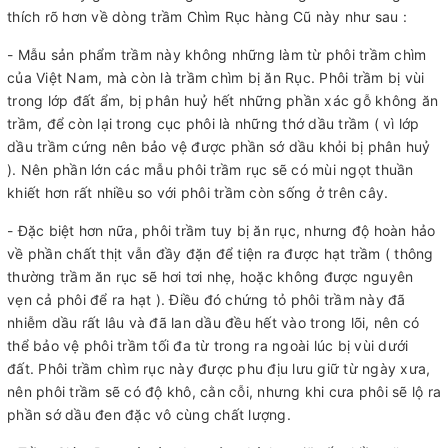
thích rõ hơn về dòng trầm Chìm Rục hàng Cũ này như sau :
- Mẫu sản phẩm trầm này không những làm từ phôi trầm chìm
của Việt Nam, mà còn là trầm chìm bị ăn Rục. Phôi trầm bị vùi
trong lớp đất ẩm, bị phân huỷ hết những phần xác gỗ không ăn
trầm, để còn lại trong cục phôi là những thớ dầu trầm ( vì lớp
dầu trầm cứng nên bảo vệ được phần sớ dầu khỏi bị phân huỷ
). Nên phần lớn các mẫu phôi trầm rục sẽ có mùi ngọt thuần
khiết hơn rất nhiều so với phôi trầm còn sống ở trên cây.
- Đặc biệt hơn nữa, phôi trầm tuy bị ăn rục, nhưng độ hoàn hảo
về phần chất thịt vẫn đầy đặn để tiện ra được hạt trầm ( thông
thường trầm ăn rục sẽ hơi tơi nhẹ, hoặc không được nguyên
vẹn cả phôi để ra hạt ). Điều đó chứng tỏ phôi trầm này đã
nhiễm dầu rất lâu và đã lan dầu đều hết vào trong lõi, nên có
thể bảo vệ phôi trầm tối đa từ trong ra ngoài lúc bị vùi dưới
đất. Phôi trầm chìm rục này được phu địu lưu giữ từ ngày xưa,
nên phôi trầm sẽ có độ khô, cằn cỗi, nhưng khi cưa phôi sẽ lộ ra
phần sớ dầu đen đặc vô cùng chất lượng.