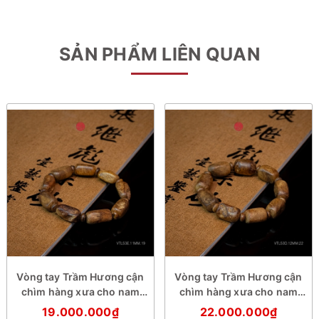
SẢN PHẨM LIÊN QUAN
Vòng tay Trầm Hương cận
Vòng tay Trầm Hương cận
chìm hàng xưa cho nam
chìm hàng xưa cho nam
(size cơ bản)
(size trung)
19.000.000₫
22.000.000₫