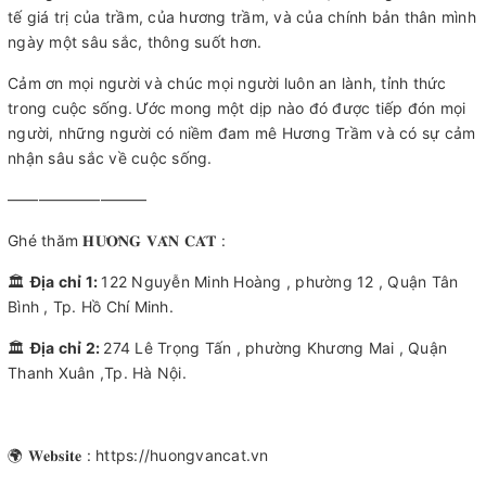
tế giá trị của trầm, của hương trầm, và của chính bản thân mình
ngày một sâu sắc, thông suốt hơn.
Cảm ơn mọi người và chúc mọi người luôn an lành, tỉnh thức
trong cuộc sống.
Ước mong một dịp nào đó được tiếp đón mọi
người, những người có niềm đam mê Hương Trầm và có sự cảm
nhận sâu sắc về cuộc sống.
—————————
Ghé thăm 𝐇𝐔̛𝐎̛𝐍𝐆 𝐕𝐀̂𝐍 𝐂𝐀́𝐓 :
🏛
Địa chỉ 1:
122 Nguyễn Minh Hoàng , phường 12 , Quận Tân
Bình , Tp. Hồ Chí Minh.
🏛
Địa chỉ 2:
274 Lê Trọng Tấn , phường Khương Mai , Quận
Thanh Xuân ,Tp. Hà Nội.
🌍 𝐖𝐞𝐛𝐬𝐢𝐭𝐞 : https://huongvancat.vn