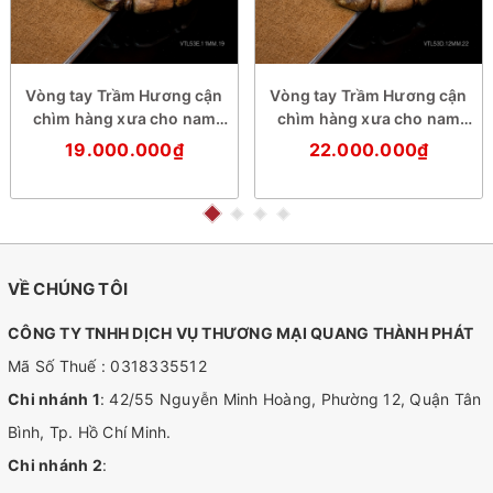
Vòng tay Trầm Hương cận
Vòng tay Trầm Hương cận
chìm hàng xưa cho nam
chìm hàng xưa cho nam
(size cơ bản)
(size trung)
19.000.000₫
22.000.000₫
VỀ CHÚNG TÔI
CÔNG TY TNHH DỊCH VỤ THƯƠNG MẠI QUANG THÀNH PHÁT
Mã Số Thuế : 0318335512
Chi nhánh 1
: 42/55 Nguyễn Minh Hoàng, Phường 12, Quận Tân
Bình, Tp. Hồ Chí Minh.
Chi nhánh 2
: