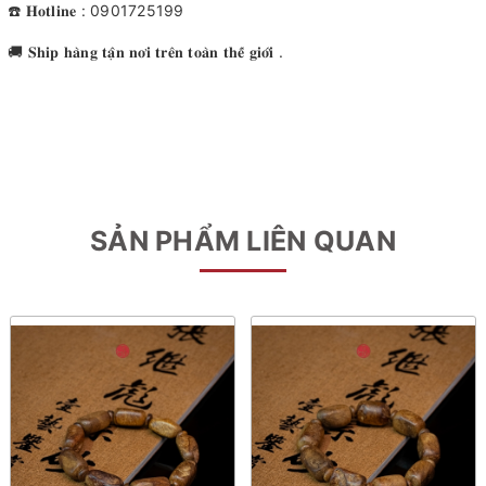
☎️ 𝐇𝐨𝐭𝐥𝐢𝐧𝐞 : 0901725199
🚚 𝐒𝐡𝐢𝐩 𝐡𝐚̀𝐧𝐠 𝐭𝐚̣̂𝐧 𝐧𝐨̛𝐢 𝐭𝐫𝐞̂𝐧 𝐭𝐨𝐚̀𝐧 𝐭𝐡𝐞̂́ 𝐠𝐢𝐨̛́𝐢 .
SẢN PHẨM LIÊN QUAN