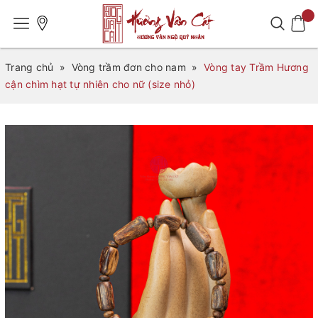
Trang chủ
»
Vòng trầm đơn cho nam
»
Vòng tay Trầm Hương
cận chìm hạt tự nhiên cho nữ (size nhỏ)