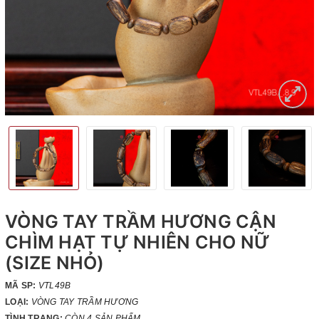
VÒNG TAY TRẦM HƯƠNG CẬN
CHÌM HẠT TỰ NHIÊN CHO NỮ
(SIZE NHỎ)
MÃ SP:
VTL49B
LOẠI:
VÒNG TAY TRẦM HƯƠNG
TÌNH TRẠNG:
CÒN 4 SẢN PHẨM