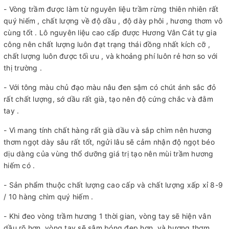
- Vòng trầm được làm từ nguyên liệu trầm rừng thiên nhiên rất
quý hiếm , chất lượng về độ dầu , độ dày phôi , hương thơm vô
cùng tốt . Lô nguyên liệu cao cấp được Hương Vân Cát tự gia
công nên chất lượng luôn đạt trạng thái đồng nhất kích cỡ ,
chất lượng luôn được tối ưu , và khoảng phí luôn rẻ hơn so với
thị trường .
- Với tông màu chủ đạo màu nâu đen sậm có chút ánh sắc đỏ
rất chất lượng, sớ dầu rất già, tạo nên độ cứng chắc và đằm
tay .
- Vì mang tính chất hàng rất già dầu và sắp chìm nên hương
thơm ngọt dày sâu rất tốt, ngửi lâu sẽ cảm nhận độ ngọt béo
dịu dàng của vùng thổ dưỡng giá trị tạo nên mùi trầm hương
hiếm có .
- Sản phẩm thuộc chất lượng cao cấp và chất lượng xấp xỉ 8-9
/ 10 hàng chìm quý hiếm .
- Khi đeo vòng trầm hương 1 thời gian, vòng tay sẽ hiện vân
dầu rõ hơn, vòng tay sẽ sậm bóng đẹp hơn, và hương thơm