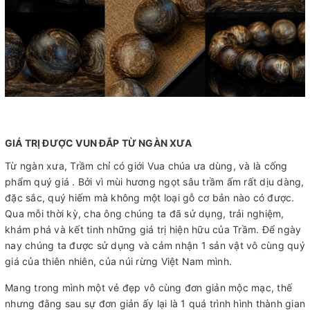
GIÁ TRỊ ĐƯỢC VUN ĐẮP TỪ NGÀN XƯA
Từ ngàn xưa, Trầm chỉ có giới Vua chúa ưa dùng, và là cống
phẩm quý giá . Bởi vì mùi hương ngọt sâu trầm ấm rất dịu dàng,
đặc sắc, quý hiếm mà không một loại gỗ cơ bản nào có được.
Qua mỗi thời kỳ, cha ông chúng ta đã sử dụng, trải nghiệm,
khám phá và kết tinh những giá trị hiện hữu của Trầm. Để ngày
nay chúng ta được sử dụng và cảm nhận 1 sản vật vô cùng quý
giá của thiên nhiên, của núi rừng Việt Nam mình.
Mang trong mình một vẻ đẹp vô cùng đơn giản mộc mạc, thế
nhưng đằng sau sự đơn giản ấy lại là 1 quá trình hình thành gian