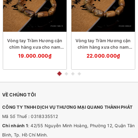
Vòng tay Trầm Hương cận
Vòng tay Trầm Hương cận
chìm hàng xưa cho nam
chìm hàng xưa cho nam
(size cơ bản)
(size trung)
19.000.000₫
22.000.000₫
VỀ CHÚNG TÔI
CÔNG TY TNHH DỊCH VỤ THƯƠNG MẠI QUANG THÀNH PHÁT
Mã Số Thuế : 0318335512
Chi nhánh 1
: 42/55 Nguyễn Minh Hoàng, Phường 12, Quận Tân
Bình, Tp. Hồ Chí Minh.