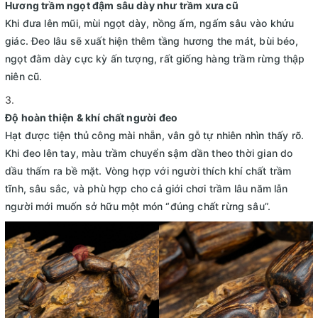
Hương trầm ngọt đậm sâu dày như trầm xưa cũ
Khi đưa lên mũi, mùi ngọt dày, nồng ấm, ngấm sâu vào khứu
giác. Đeo lâu sẽ xuất hiện thêm tầng hương the mát, bùi béo,
ngọt đằm dày cực kỳ ấn tượng, rất giống hàng trầm rừng thập
niên cũ.
Độ hoàn thiện & khí chất người đeo
Hạt được tiện thủ công mài nhẵn, vân gỗ tự nhiên nhìn thấy rõ.
Khi đeo lên tay, màu trầm chuyển sậm dần theo thời gian do
dầu thấm ra bề mặt. Vòng hợp với người thích khí chất trầm
tĩnh, sâu sắc, và phù hợp cho cả giới chơi trầm lâu năm lẫn
người mới muốn sở hữu một món “đúng chất rừng sâu”.