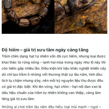
Độ hiếm – giá trị sưu tầm ngày càng tăng
Trầm chìm dạng hạt tự nhiên vốn đã cực hiếm, nhưng loại được
khai thác từ rừng nóng – lạnh hai mùa trong ngày như lô này thì
còn hiếm gấp nhiều lần. Điều kiện khí hậu khắc nghiệt khiến cây
dó chỉ tạo trầm ở những vết thương thật sự lâu năm, tinh dầu
tích tụ chậm nhưng dày, nên mỗi ký nguyên liệu thu được đều
có giá trị đặc biệt. Khi lên vòng, hạt chìm – hạt nổi đan xen là
dấu hiệu chuẩn của trầm tự nhiên không can thiệp, càng làm
tăng giá trị sưu tầm.
Những ai chơi trầm lâu năm đều hiểu: loại mùi mạnh – ngọt –