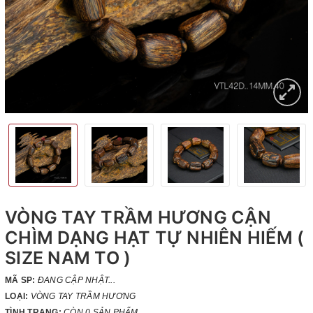
VÒNG TAY TRẦM HƯƠNG CẬN
CHÌM DẠNG HẠT TỰ NHIÊN HIẾM (
SIZE NAM TO )
MÃ SP:
ĐANG CẬP NHẬT...
LOẠI:
VÒNG TAY TRẦM HƯƠNG
TÌNH TRẠNG:
CÒN 0 SẢN PHẨM