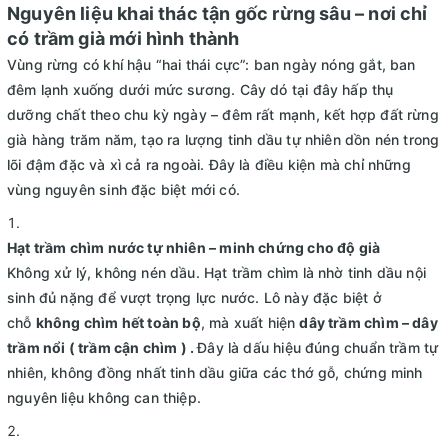
Nguyên liệu khai thác tận
gốc rừng sâu – nơi chỉ
có trầm già mới hình thành
Vùng rừng có khí hậu “hai thái cực”: ban ngày nóng gắt, ban
đêm lạnh xuống dưới mức sương. Cây dó tại đây hấp thụ
dưỡng chất theo chu kỳ ngày – đêm rất mạnh, kết hợp đất rừng
già hàng trăm năm, tạo ra lượng tinh dầu tự nhiên dồn nén trong
lõi đậm đặc và xì cả ra ngoài. Đây là điều kiện mà chỉ những
vùng nguyên sinh đặc biệt mới có.
Hạt trầm chìm nước tự nhiên – minh chứng cho độ già
Không xử lý, không nén dầu. Hạt trầm chìm là nhờ tinh dầu nội
sinh đủ nặng để vượt trọng lực nước. Lô này đặc biệt ở
chỗ
không chìm hết toàn bộ
, mà xuất hiện
dây trầm chìm – dây
trầm nổi ( trầm cận chìm
) .
Đây là dấu hiệu đúng chuẩn trầm tự
nhiên, không đồng nhất tinh dầu giữa các thớ gỗ, chứng minh
nguyên liệu không can thiệp.