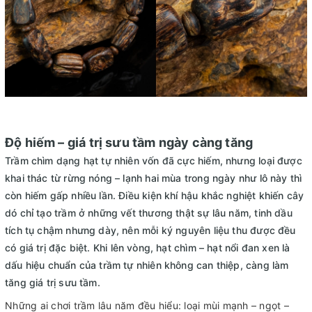
Độ hiếm – giá trị sưu tầm ngày càng tăng
Trầm chìm dạng hạt tự nhiên vốn đã cực hiếm, nhưng loại được
khai thác từ rừng nóng – lạnh hai mùa trong ngày như lô này thì
còn hiếm gấp nhiều lần. Điều kiện khí hậu khắc nghiệt khiến cây
dó chỉ tạo trầm ở những vết thương thật sự lâu năm, tinh dầu
tích tụ chậm nhưng dày, nên mỗi ký nguyên liệu thu được đều
có giá trị đặc biệt. Khi lên vòng, hạt chìm – hạt nổi đan xen là
dấu hiệu chuẩn của trầm tự nhiên không can thiệp, càng làm
tăng giá trị sưu tầm.
Những ai chơi trầm lâu năm đều hiểu: loại mùi mạnh – ngọt –