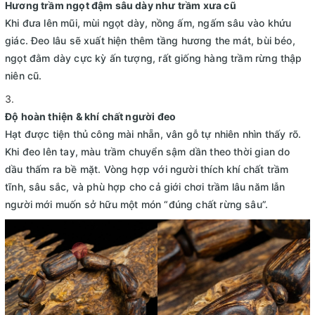
Hương trầm ngọt đậm sâu dày như trầm xưa cũ
Khi đưa lên mũi, mùi ngọt dày, nồng ấm, ngấm sâu vào khứu
giác. Đeo lâu sẽ xuất hiện thêm tầng hương the mát, bùi béo,
ngọt đằm dày cực kỳ ấn tượng, rất giống hàng trầm rừng thập
niên cũ.
Độ hoàn thiện & khí chất người đeo
Hạt được tiện thủ công mài nhẵn, vân gỗ tự nhiên nhìn thấy rõ.
Khi đeo lên tay, màu trầm chuyển sậm dần theo thời gian do
dầu thấm ra bề mặt. Vòng hợp với người thích khí chất trầm
tĩnh, sâu sắc, và phù hợp cho cả giới chơi trầm lâu năm lẫn
người mới muốn sở hữu một món “đúng chất rừng sâu”.