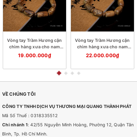
Vòng tay Trầm Hương cận
Vòng tay Trầm Hương cận
chìm hàng xưa cho nam
chìm hàng xưa cho nam
(size cơ bản)
(size trung)
19.000.000₫
22.000.000₫
VỀ CHÚNG TÔI
CÔNG TY TNHH DỊCH VỤ THƯƠNG MẠI QUANG THÀNH PHÁT
Mã Số Thuế : 0318335512
Chi nhánh 1
: 42/55 Nguyễn Minh Hoàng, Phường 12, Quận Tân
Bình, Tp. Hồ Chí Minh.