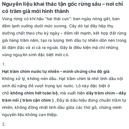
Nguyên liệu khai thác tận
gốc rừng sâu – nơi chỉ
có trầm già mới hình thành
Vùng rừng có khí hậu “hai thái cực”: ban ngày nóng gắt, ban
đêm lạnh xuống dưới mức sương. Cây dó tại đây hấp thụ
dưỡng chất theo chu kỳ ngày – đêm rất mạnh, kết hợp đất rừng
già hàng trăm năm, tạo ra lượng tinh dầu tự nhiên dồn nén trong
lõi đậm đặc và xì cả ra ngoài. Đây là điều kiện mà chỉ những
vùng nguyên sinh đặc biệt mới có.
Hạt trầm chìm nước tự nhiên – minh chứng cho độ già
Không xử lý, không nén dầu. Hạt trầm chìm là nhờ tinh dầu nội
sinh đủ nặng để vượt trọng lực nước. Lô này đặc biệt ở
chỗ
không chìm hết toàn bộ
, mà xuất hiện
dây trầm chìm – dây
trầm nổi ( trầm cận chìm
) .
Đây là dấu hiệu đúng chuẩn trầm tự
nhiên, không đồng nhất tinh dầu giữa các thớ gỗ, chứng minh
nguyên liệu không can thiệp.