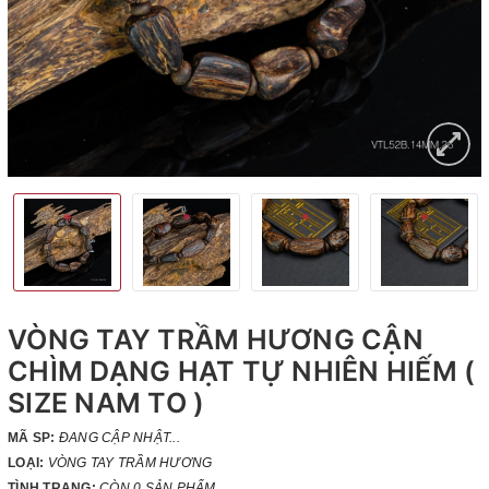
VÒNG TAY TRẦM HƯƠNG CẬN
CHÌM DẠNG HẠT TỰ NHIÊN HIẾM (
SIZE NAM TO )
MÃ SP:
ĐANG CẬP NHẬT...
LOẠI:
VÒNG TAY TRẦM HƯƠNG
TÌNH TRẠNG:
CÒN 0 SẢN PHẨM