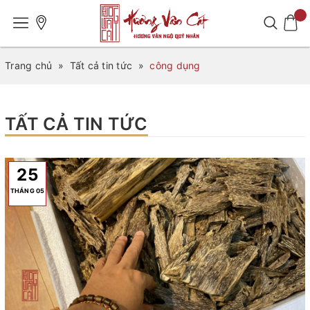
Trang chủ
»
Tất cả tin tức
»
công dụng
TẤT CẢ TIN TỨC
25
THÁNG 05