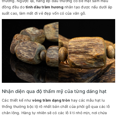
thường. Ngược lại, hàng ép dầu thường có bề mặt sẫm màu
đồng đều do
tinh dầu trầm hương
nhân tạo được nấu dưới áp
suất cao, làm mất đi vẻ đẹp vốn có của vân gỗ.
Nhận diện qua độ thẩm mỹ của từng dáng hạt
Các thiết kế như
vòng trầm dạng tròn
hay các mẫu hạt lu
thống thường bộc lộ rõ nhất bản chất của phôi gỗ qua các lỗ
chân lông. Hàng tự nhiên sẽ có các lỗ li ti nhỏ mịn, nơi chứa