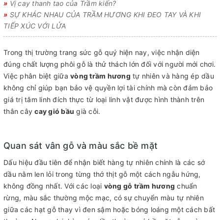
»
Vị cay thanh tao của Trầm kiến?
»
SỰ KHÁC NHAU CỦA TRẦM HƯƠNG KHI ĐEO TAY VÀ KHI
TIẾP XÚC VỚI LỬA
Trong thị trường trang sức gỗ quý hiện nay, việc nhận diện
đúng chất lượng phôi gỗ là thử thách lớn đối với người mới chơi.
Việc phân biệt giữa
vòng trầm hương
tự nhiên và hàng ép dầu
không chỉ giúp bạn bảo vệ quyền lợi tài chính mà còn đảm bảo
giá trị tâm linh đích thực từ loại linh vật được hình thành trên
thân cây
cay gió bầu
già cỗi.
Quan sát vân gỗ và màu sắc bề mặt
Dấu hiệu đầu tiên để nhận biết hàng tự nhiên chính là các sớ
dầu nằm len lỏi trong từng thớ thịt gỗ một cách ngẫu hứng,
không đồng nhất. Với các loại
vòng gỗ trầm hương
chuẩn
rừng, màu sắc thường mộc mạc, có sự chuyển màu tự nhiên
giữa các hạt gỗ thay vì đen sậm hoặc bóng loáng một cách bất