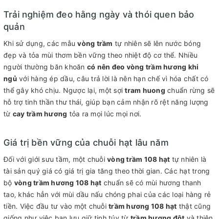
Trải nghiệm đeo hằng ngày và thói quen bảo
quản
Khi sử dụng, các mẫu
vòng trầm
tự nhiên sẽ lên nước bóng
đẹp và tỏa mùi thơm bền vững theo nhiệt độ cơ thể. Nhiều
người thường băn khoăn
có nên đeo vòng trầm hương khi
ngủ
với hàng ép dầu, câu trả lời là nên hạn chế vì hóa chất có
thể gây khó chịu. Ngược lại, một sợi
tram huong
chuẩn rừng sẽ
hỗ trợ tinh thần thư thái, giúp bạn cảm nhận rõ rệt năng lượng
từ
cay trầm hương
tỏa ra mọi lúc mọi nơi.
Giá trị bền vững của chuỗi hạt lâu năm
Đối với giới sưu tầm, một chuỗi
vòng trầm 108 hạt
tự nhiên là
tài sản quý giá có giá trị gia tăng theo thời gian. Các hạt trong
bộ
vòng trầm hương 108 hạt
chuẩn sẽ có mùi hương thanh
tao, khác hẳn với mùi dầu nấu chóng phai của các loại hàng rẻ
tiền. Việc đầu tư vào một chuỗi
trầm hương 108 hạt
thật cũng
giống như việc bạn lưu giữ tinh túy từ
trầm hương đôt
và thiên