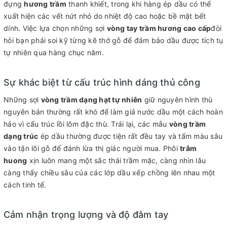
đựng
hương trầm
thanh khiết, trong khi hàng ép dầu có thể
xuất hiện các vết nứt nhỏ do nhiệt độ cao hoặc bề mặt bết
dính. Việc lựa chọn những sợi
vòng tay trầm hương cao cấp
đòi
hỏi bạn phải soi kỹ từng kẽ thớ gỗ để đảm bảo dầu được tích tụ
tự nhiên qua hàng chục năm.
Sự khác biệt từ cấu trúc hình dáng thủ công
Những sợi
vòng trầm dạng hạt tự nhiên
giữ nguyên hình thù
nguyên bản thường rất khó để làm giả nước dầu một cách hoàn
hảo vì cấu trúc lồi lõm đặc thù. Trái lại, các mẫu
vòng trầm
dạng trúc
ép dầu thường được tiện rất đều tay và tẩm màu sâu
vào tận lõi gỗ để đánh lừa thị giác người mua. Phôi
trâm
huong
xịn luôn mang một sắc thái trầm mặc, càng nhìn lâu
càng thấy chiều sâu của các lớp dầu xếp chồng lên nhau một
cách tinh tế.
Cảm nhận trọng lượng và độ đằm tay