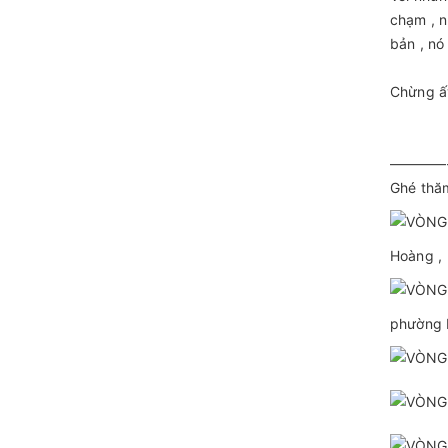
chạm , n
bản , nó 
Chừng ấy
————
Ghé thăm 𝐇
Hoàng , 
phường 