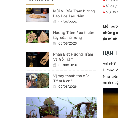
»
Vị cay 
Mùi Vị Của Trầm hương
»
SỰ KHÁ
Lão Hóa Lâu Năm
06/08/2026
Mỗi bước
Hương Trầm Rục thuần
những cu
túy của núi rừng
ẩn mình 
05/08/2026
HẠNH 
Phân Biệt Hương Trầm
Và Gỗ Trầm
Với nhiề
03/08/2026
Hương Vâ
Vị cay thanh tao của
Như trên
Trầm kiến?
mình quý
02/08/2026