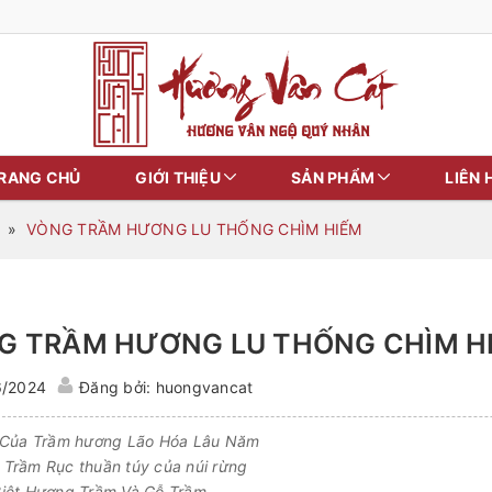
RANG CHỦ
GIỚI THIỆU
SẢN PHẨM
LIÊN 
»
VÒNG TRẦM HƯƠNG LU THỐNG CHÌM HIẾM
G TRẦM HƯƠNG LU THỐNG CHÌM H
6/2024
Đăng bởi: huongvancat
 Của Trầm hương Lão Hóa Lâu Năm
Trầm Rục thuần túy của núi rừng
iệt Hương Trầm Và Gỗ Trầm