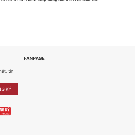
FANPAGE
ất, tin
NG KÝ