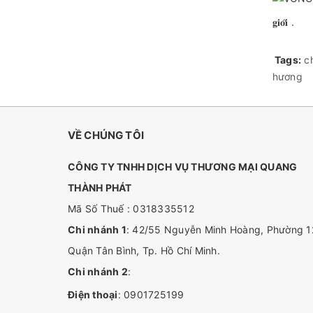
𝐠𝐢𝐨̛́𝐢 .
Tags:
c
hương
VỀ CHÚNG TÔI
CÔNG TY TNHH DỊCH VỤ THƯƠNG MẠI QUANG
THÀNH PHÁT
Mã Số Thuế : 0318335512
Chi nhánh 1
: 42/55 Nguyễn Minh Hoàng, Phường 1
Quận Tân Bình, Tp. Hồ Chí Minh.
Chi nhánh 2
:
Điện thoại
:
0901725199