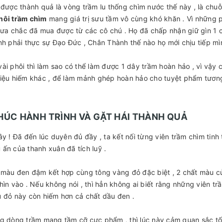
 được thành quả là vòng trầm lu thống chìm nước thế này , là chuỗ
hôi trầm chìm
mang giá trị sưu tầm vô cùng khó khăn . Vì những
chưa chắc đã mua được từ các cô chú . Họ đã chấp nhận giữ gìn 1 cụ
nh phải thực sự Đạo Đức , Chân Thành thế nào họ mới chịu tiếp mì
ài phôi thì làm sao có thể làm được 1 dây trầm hoàn hảo , vì vậy 
iệu hiếm khác , để làm mảnh ghép hoàn hảo cho tuyệt phẩm tương 
HÚC HÀNH TRÌNH VÀ GẶT HÁI THÀNH QUẢ
ây ! Đã đến lúc duyên đủ đầy , ta kết nối từng viên trầm chìm tinh
ấn của thanh xuân đã tích luỹ .
 màu đen đậm kết hợp cùng tông vàng đỏ đặc biệt , 2 chất màu c
hìn vào . Nếu không nói , thì hẳn không ai biết rằng những viên t
 đỏ này còn hiếm hơn cả chất dầu đen .
g dòng trầm mang tầm cỡ cực phẩm , thì lúc này cảm quan sắc tố 