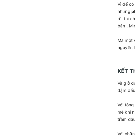
Vì để có
những
p
rồi thì 
bán . Mì
Mà một v
nguyên l
KẾT T
Và giờ đ
đậm dấu 
Với tông
mẽ khi n
trầm dầu
Với nhữn