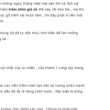
i những ngày tháng miệt mài săn tìm và tích luỹ
 phẩm
trầm chìm già cũ
thế này rất khó tìm , mà tìm
c gỗ trầm vài mươi năm , thì đâu phải vì tiền mới
nh .
chúng tôi đã tự đốc thúc tinh thần để tìm những
lai .
 tuý nhất của tự nhiên , xâu thành 1 vòng tay mang
ủa các viên trầm chìm tạo nên sự tương phản mạnh
rầm dầu đỏ ấy là hàng chìm nước , đặc biệt là dòng
không còn chính xác nữa . Chúng ta phải nhìn ,