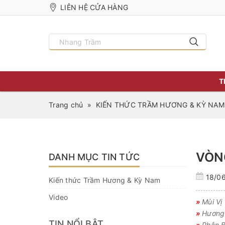
LIÊN HỆ CỬA HÀNG
T
Trang chủ
»
KIẾN THỨC TRẦM HƯƠNG & KỲ NAM
VÒN
DANH MỤC TIN TỨC
18/0
Kiến thức Trầm Hương & Kỳ Nam
Video
»
Mùi Vị
»
Hương 
TIN NỔI BẬT
»
Phân B