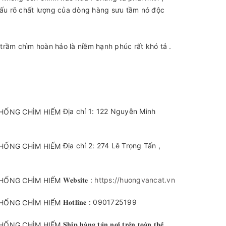
thấu rõ chất lượng của dòng hàng sưu tầm nó độc
trầm chìm hoàn hảo là niềm hạnh phúc rất khó tả .
Địa chỉ 1: 122 Nguyễn Minh
Địa chỉ 2: 274 Lê Trọng Tấn ,
𝐖𝐞𝐛𝐬𝐢𝐭𝐞 :
https://huongvancat.vn
𝐇𝐨𝐭𝐥𝐢𝐧𝐞 : 0901725199
𝐒𝐡𝐢𝐩 𝐡𝐚̀𝐧𝐠 𝐭𝐚̣̂𝐧 𝐧𝐨̛𝐢 𝐭𝐫𝐞̂𝐧 𝐭𝐨𝐚̀𝐧 𝐭𝐡𝐞̂́