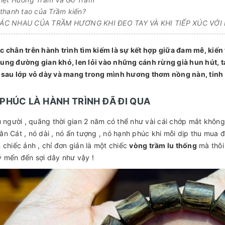
thanh tao của Trầm kiến?
C NHAU CỦA TRẦM HƯƠNG KHI ĐEO TAY VÀ KHI TIẾP XÚC VỚI
 chân trên hành trình tìm kiếm là sự kết hợp giữa đam mê, kiến
ng đường gian khó, len lỏi vào những cánh rừng già hun hút, t
sau lớp vỏ dày và mang trong mình hương thơm nồng nàn, tinh t
PHÚC LÀ HÀNH TRÌNH ĐÃ ĐI QUA
u người , quãng thời gian 2 năm có thể như vài cái chớp mắt khôn
n Cát , nó dài , nó ấn tượng , nó hạnh phúc khi mỗi dịp thu mua đ
 chiếc ảnh , chỉ đơn giản là một chiếc
vòng trầm lu thống
mà thôi 
 mến đến sợi dây như vậy !