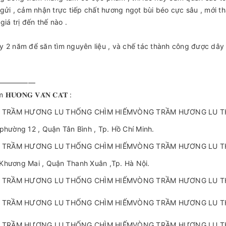
gửi , cảm nhận trực tiếp chất hương ngọt bùi béo cực sâu , mới 
giá trị đến thế nào .
 2 năm để săn tìm nguyên liệu , và chế tác thành công được dây 
—————
𝐔̛𝐎̛𝐍𝐆 𝐕𝐀̂𝐍 𝐂𝐀́𝐓 :
phường 12 , Quận Tân Bình , Tp. Hồ Chí Minh.
Khương Mai , Quận Thanh Xuân ,Tp. Hà Nội.