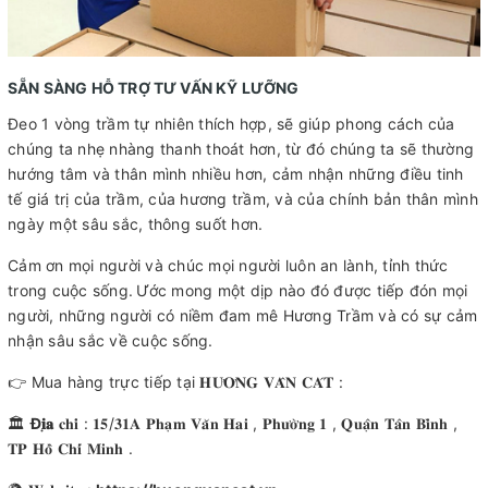
SẴN SÀNG HỖ TRỢ TƯ VẤN KỸ LƯỠNG
Đeo 1 vòng trầm tự nhiên thích hợp, sẽ giúp phong cách của
chúng ta nhẹ nhàng thanh thoát hơn, từ đó chúng ta sẽ thường
hướng tâm và thân mình nhiều hơn, cảm nhận những điều tinh
tế giá trị của trầm, của hương trầm, và của chính bản thân mình
ngày một sâu sắc, thông suốt hơn.
Cảm ơn mọi người và chúc mọi người luôn an lành, tỉnh thức
trong cuộc sống.
Ước mong một dịp nào đó được tiếp đón mọi
người, những người có niềm đam mê Hương Trầm và có sự cảm
nhận sâu sắc về cuộc sống.
👉 Mua hàng trực tiếp tại 𝐇𝐔̛𝐎̛𝐍𝐆 𝐕𝐀̂𝐍 𝐂𝐀́𝐓 :
🏛
Đ
𝐢̣𝐚
𝐜𝐡𝐢̉ : 𝟏𝟓/𝟑𝟏𝐀 𝐏𝐡𝐚̣𝐦 𝐕𝐚̆𝐧 𝐇𝐚𝐢 , 𝐏𝐡𝐮̛𝐨̛̀𝐧𝐠 𝟏 , 𝐐𝐮𝐚̣̂𝐧 𝐓𝐚̂𝐧 𝐁𝐢̀𝐧𝐡 ,
𝐓𝐏 𝐇𝐨̂̀ 𝐂𝐡𝐢́ 𝐌𝐢𝐧𝐡 .