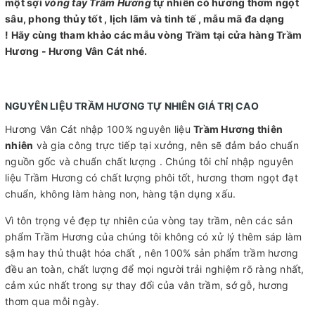
một sợi
vòng tay Trầm Hương
tự nhiên có hương thơm ngọt
sâu, phong thủy tốt , lịch lãm và tinh tế , mẫu mã đa dạng
! Hãy cùng tham khảo các mẫu vòng Trầm tại cửa hàng Trầm
Hương - Hương Vân Cát nhé.
NGUYÊN LIỆU TRẦM HƯƠNG TỰ NHIÊN GIÁ TRỊ CAO
Hương Vân Cát nhập 100% nguyên liệu
Trầm Hương thiên
nhiên
và gia công trực tiếp tại xưởng, nên sẽ đảm bảo chuẩn
nguồn gốc và chuẩn chất lượng . Chúng tôi chỉ nhập nguyên
liệu Trầm Hương có chất lượng phôi tốt, hương thơm ngọt đạt
chuẩn, không làm hàng non, hàng tận dụng xấu.
Vì tôn trọng vẻ đẹp tự nhiên của vòng tay trầm, nên các sản
phẩm Trầm Hương của chúng tôi không có xử lý thêm sáp làm
sậm hay thủ thuật hóa chất , nên 100% sản phẩm trầm hương
đều an toàn, chất lượng để mọi người trải nghiệm rõ ràng nhất,
cảm xúc nhất trong sự thay đổi của vân trầm, sớ gỗ, hương
thơm qua mỗi ngày.