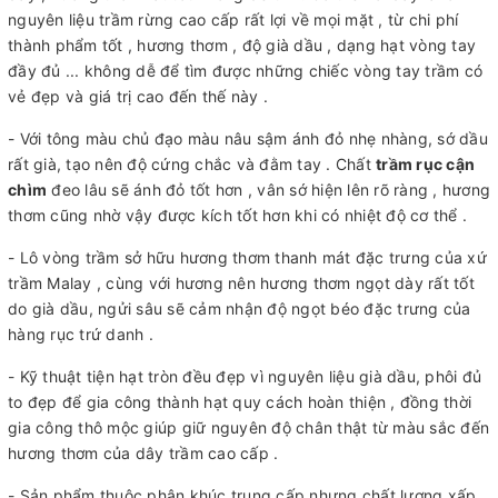
nguyên liệu trầm rừng cao cấp rất lợi về mọi mặt , từ chi phí
thành phẩm tốt , hương thơm , độ già dầu , dạng hạt vòng tay
đầy đủ ... không dễ để tìm được những chiếc vòng tay trầm có
vẻ đẹp và giá trị cao đến thế này .
- Với tông màu chủ đạo màu nâu sậm ánh đỏ nhẹ nhàng, sớ dầu
rất già, tạo nên độ cứng chắc và đằm tay . Chất
trầm rục cận
chìm
đeo lâu sẽ ánh đỏ tốt hơn , vân sớ hiện lên rõ ràng , hương
thơm cũng nhờ vậy được kích tốt hơn khi có nhiệt độ cơ thể .
- Lô vòng trầm sở hữu hương thơm thanh mát đặc trưng của xứ
trầm Malay , cùng với hương nên hương thơm ngọt dày rất tốt
do già dầu, ngửi sâu sẽ cảm nhận độ ngọt béo đặc trưng của
hàng rục trứ danh .
- Kỹ thuật tiện hạt tròn đều đẹp vì nguyên liệu già dầu, phôi đủ
to đẹp để gia công thành hạt quy cách hoàn thiện , đồng thời
gia công thô mộc giúp giữ nguyên độ chân thật từ màu sắc đến
hương thơm của dây trầm cao cấp .
- Sản phẩm thuộc phân khúc trung cấp nhưng chất lượng xấp