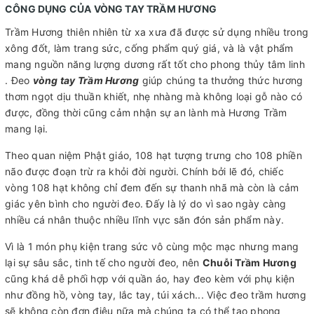
CÔNG DỤNG CỦA VÒNG TAY TRẦM HƯƠNG
Trầm Hương thiên nhiên từ xa xưa đã được sử dụng nhiều trong
xông đốt, làm trang sức, cống phẩm quý giá, và là vật phẩm
mang nguồn năng lượng dương rất tốt cho phong thủy tâm linh
. Đeo
vòng tay Trầm Hương
giúp chúng ta thưởng thức hương
thơm ngọt dịu thuần khiết, nhẹ nhàng mà không loại gỗ nào có
được, đồng thời cũng cảm nhận sự an lành mà Hương Trầm
mang lại.
Theo quan niệm Phật giáo, 108 hạt tượng trưng cho 108 phiền
não được đoạn trừ ra khỏi đời người. Chính bởi lẽ đó, chiếc
vòng 108 hạt không chỉ đem đến sự thanh nhã mà còn là cảm
giác yên bình cho người đeo. Đấy là lý do vì sao ngày càng
nhiều cá nhân thuộc nhiều lĩnh vực săn đón sản phẩm này.
Vì là 1 món phụ kiện trang sức vô cùng mộc mạc nhưng mang
lại sự sâu sắc, tinh tế cho người đeo, nên
Chuỗi Trầm Hương
cũng khá dễ phối hợp với quần áo, hay đeo kèm với phụ kiện
như đồng hồ, vòng tay, lắc tay, túi xách... Việc đeo trầm hương
sẽ không còn đơn điệu nữa mà chúng ta có thể tạo phong