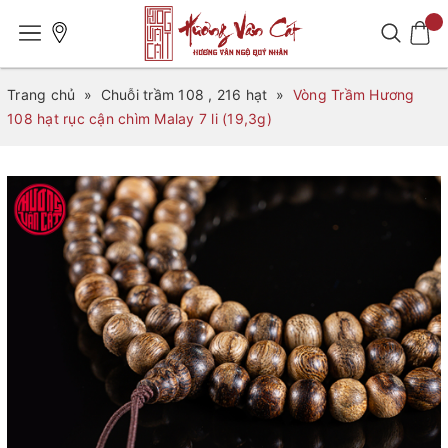
Trang chủ
»
Chuỗi trầm 108 , 216 hạt
»
Vòng Trầm Hương
108 hạt rục cận chìm Malay 7 li (19,3g)