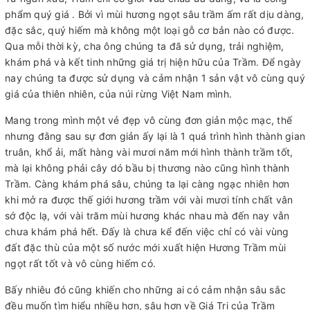
phẩm quý giá . Bởi vì mùi hương ngọt sâu trầm ấm rất dịu dàng,
đặc sắc, quý hiếm mà không một loại gỗ cơ bản nào có được.
Qua mỗi thời kỳ, cha ông chúng ta đã sử dụng, trải nghiệm,
khám phá và kết tinh những giá trị hiện hữu của Trầm. Để ngày
nay chúng ta được sử dụng và cảm nhận 1 sản vật vô cùng quý
giá của thiên nhiên, của núi rừng Việt Nam mình.
Mang trong mình một vẻ đẹp vô cùng đơn giản mộc mạc, thế
nhưng đằng sau sự đơn giản ấy lại là 1 quá trình hình thành gian
truân, khổ ải, mất hàng vài mươi năm mới hình thành trầm tốt,
mà lại không phải cây dó bầu bị thương nào cũng hình thành
Trầm. Càng khám phá sâu, chúng ta lại càng ngạc nhiên hơn
khi mở ra được thế giới hương trầm với vài mươi tính chất vân
sớ độc lạ, với vài trăm mùi hương khác nhau mà đến nay vẫn
chưa khám phá hết. Đấy là chưa kể đến việc chỉ có vài vùng
đất đặc thù của một số nước mới xuất hiện Hương Trầm mùi
ngọt rất tốt và vô cùng hiếm có.
Bấy nhiêu đó cũng khiến cho những ai có cảm nhận sâu sắc
đều muốn tìm hiểu nhiều hơn, sâu hơn về Giá Trị của Trầm