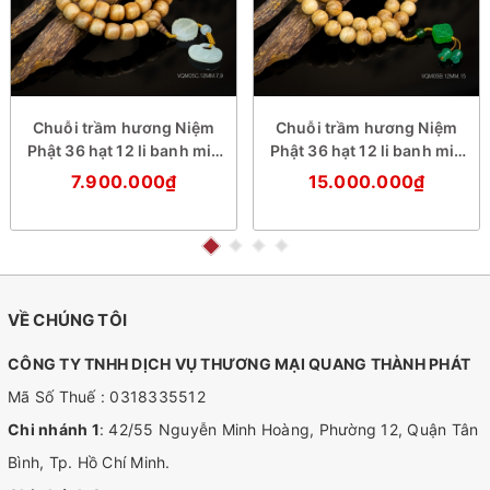
Chuỗi trầm hương Niệm
Chuỗi trầm hương Niệm
Phật 36 hạt 12 li banh mix
Phật 36 hạt 12 li banh mix
đá trắng
đá xanh
7.900.000₫
15.000.000₫
VỀ CHÚNG TÔI
CÔNG TY TNHH DỊCH VỤ THƯƠNG MẠI QUANG THÀNH PHÁT
Mã Số Thuế : 0318335512
Chi nhánh 1
: 42/55 Nguyễn Minh Hoàng, Phường 12, Quận Tân
Bình, Tp. Hồ Chí Minh.