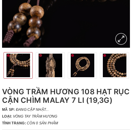
VÒNG TRẦM HƯƠNG 108 HẠT RỤC
CẬN CHÌM MALAY 7 LI (19,3G)
MÃ SP:
ĐANG CẬP NHẬT...
LOẠI:
VÒNG TAY TRẦM HƯƠNG
TÌNH TRẠNG:
CÒN 0 SẢN PHẨM