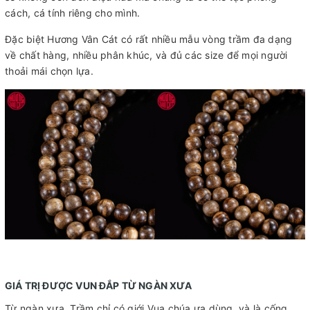
cách, cá tính riêng cho mình.
Đặc biệt Hương Vân Cát có rất nhiều mẫu vòng trầm đa dạng
về chất hàng, nhiều phân khúc, và đủ các size để mọi người
thoải mái chọn lựa.
GIÁ TRỊ ĐƯỢC VUN ĐẮP TỪ NGÀN XƯA
Từ ngàn xưa, Trầm chỉ có giới Vua chúa ưa dùng, và là cống