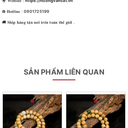
🌍 𝐖𝐞𝐛𝐬𝐢𝐭𝐞 :
https://huongvancat.vn
☎️ 𝐇𝐨𝐭𝐥𝐢𝐧𝐞 :
0901725199
🚚 𝐒𝐡𝐢𝐩 𝐡𝐚̀𝐧𝐠 𝐭𝐚̣̂𝐧 𝐧𝐨̛𝐢 𝐭𝐫𝐞̂𝐧 𝐭𝐨𝐚̀𝐧 𝐭𝐡𝐞̂́ 𝐠𝐢𝐨̛́𝐢 .
SẢN PHẨM LIÊN QUAN