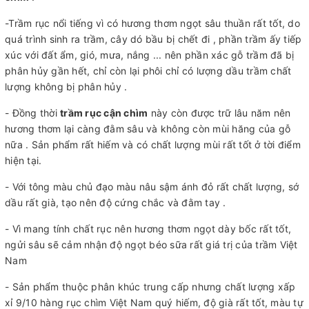
-Trầm rục nổi tiếng vì có hương thơm ngọt sâu thuần rất tốt, do
quá trình sinh ra trầm, cây dó bầu bị chết đi , phần trầm ấy tiếp
xúc với đất ẩm, gió, mưa, nắng ... nên phần xác gỗ trầm đã bị
phân hủy gần hết, chỉ còn lại phôi chỉ có lượng dầu trầm chất
lượng không bị phân hủy .
- Đồng thời
trầm rục cận chìm
này còn được trữ lâu năm nên
hương thơm lại càng đằm sâu và không còn mùi hăng của gỗ
nữa . Sản phẩm rất hiếm và có chất lượng mùi rất tốt ở tời điểm
hiện tại.
- Với tông màu chủ đạo màu nâu sậm ánh đỏ rất chất lượng, sớ
dầu rất già, tạo nên độ cứng chắc và đằm tay .
- Vì mang tính chất rục nên hương thơm ngọt dày bốc rất tốt,
ngửi sâu sẽ cảm nhận độ ngọt béo sữa rất giá trị của trầm Việt
Nam
- Sản phẩm thuộc phân khúc trung cấp nhưng chất lượng xấp
xỉ 9/10 hàng rục chìm Việt Nam quý hiếm, độ già rất tốt, màu tự