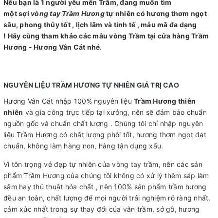
Nếu bạn là 1 người yêu mến Trầm, đang muốn tìm
một sợi
vòng tay Trầm Hương
tự nhiên có hương thơm ngọt
sâu, phong thủy tốt , lịch lãm và tinh tế , mẫu mã đa dạng
! Hãy cùng tham khảo các mẫu vòng Trầm tại cửa hàng Trầm
Hương - Hương Vân Cát nhé.
NGUYÊN LIỆU TRẦM HƯƠNG TỰ NHIÊN GIÁ TRỊ CAO
Hương Vân Cát nhập 100% nguyên liệu
Trầm Hương thiên
nhiên
và gia công trực tiếp tại xưởng, nên sẽ đảm bảo chuẩn
nguồn gốc và chuẩn chất lượng . Chúng tôi chỉ nhập nguyên
liệu Trầm Hương có chất lượng phôi tốt, hương thơm ngọt đạt
chuẩn, không làm hàng non, hàng tận dụng xấu.
Vì tôn trọng vẻ đẹp tự nhiên của vòng tay trầm, nên các sản
phẩm Trầm Hương của chúng tôi không có xử lý thêm sáp làm
sậm hay thủ thuật hóa chất , nên 100% sản phẩm trầm hương
đều an toàn, chất lượng để mọi người trải nghiệm rõ ràng nhất,
cảm xúc nhất trong sự thay đổi của vân trầm, sớ gỗ, hương