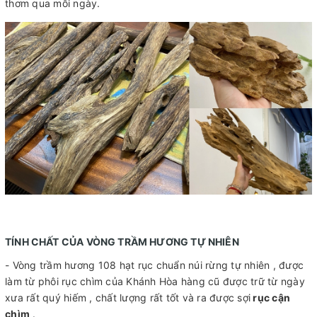
thơm qua mỗi ngày.
TÍNH CHẤT CỦA VÒNG TRẦM HƯƠNG TỰ NHIÊN
- Vòng trầm hương 108 hạt rục chuẩn núi rừng tự nhiên , được
làm từ phôi rục chìm của Khánh Hòa hàng cũ được trữ từ ngày
xưa rất quý hiếm , chất lượng rất tốt và ra được sợi
rục cận
chìm
.