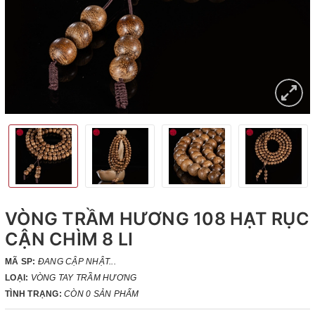
VÒNG TRẦM HƯƠNG 108 HẠT RỤC
CẬN CHÌM 8 LI
MÃ SP:
ĐANG CẬP NHẬT...
LOẠI:
VÒNG TAY TRẦM HƯƠNG
TÌNH TRẠNG:
CÒN 0 SẢN PHẨM