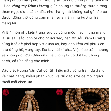
mang nguồn năng lượng dương rất tốt cho phong thủy tâm linh
. Đeo
vòng tay Trầm Hương
giúp chúng ta thưởng thức hương
thơm ngọt dịu thuần khiết, nhẹ nhàng mà không loại gỗ nào có
được, đồng thời cũng cảm nhận sự an lành mà Hương Trầm
mang lại.
Vì là 1 món phụ kiện trang sức vô cùng mộc mạc nhưng mang
lại sự sâu sắc, tinh tế cho người đeo, nên
Chuỗi Trầm Hương
cũng khá dễ phối hợp với quần áo, hay đeo kèm với phụ kiện
như đồng hồ, vòng tay, lắc tay, túi xách... Việc đeo trầm hương
sẽ không còn đơn điệu nữa mà chúng ta có thể tạo phong
cách, cá tính riêng cho mình.
Đặc biệt Hương Vân Cát có rất nhiều mẫu vòng trầm đa dạng
về chất hàng, nhiều phân khúc, và đủ các size để mọi người
thoải mái chọn lựa.