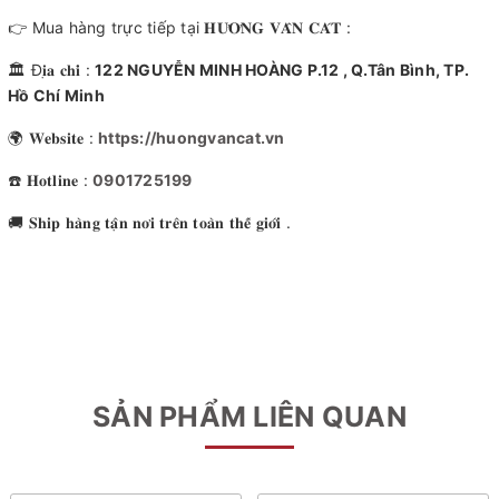
👉 Mua hàng trực tiếp tại 𝐇𝐔̛𝐎̛𝐍𝐆 𝐕𝐀̂𝐍 𝐂𝐀́𝐓 :
🏛 Đ𝐢̣𝐚 𝐜𝐡𝐢̉ :
122 NGUYỄN MINH HOÀNG P.12 , Q.Tân Bình, TP.
Hồ Chí Minh
🌍 𝐖𝐞𝐛𝐬𝐢𝐭𝐞 :
https://huongvancat.vn
☎️ 𝐇𝐨𝐭𝐥𝐢𝐧𝐞 :
0901725199
🚚 𝐒𝐡𝐢𝐩 𝐡𝐚̀𝐧𝐠 𝐭𝐚̣̂𝐧 𝐧𝐨̛𝐢 𝐭𝐫𝐞̂𝐧 𝐭𝐨𝐚̀𝐧 𝐭𝐡𝐞̂́ 𝐠𝐢𝐨̛́𝐢 .
SẢN PHẨM LIÊN QUAN