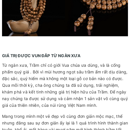
GIÁ TRỊ ĐƯỢC VUN ĐẮP TỪ NGÀN XƯA
Từ ngàn xưa, Trầm chỉ có giới Vua chúa ưa dùng, và là cống
phẩm quý giá . Bởi vì mùi hương ngọt sâu trầm ấm rất dịu dàng,
đặc sắc, quý hiếm mà không một loại gỗ cơ bản nào có được.
Qua mỗi thời kỳ, cha ông chúng ta đã sử dụng, trải nghiệm,
khám phá và kết tinh những giá trị hiện hữu của Trầm. Để ngày
nay chúng ta được sử dụng và cảm nhận 1 sản vật vô cùng quý
giá của thiên nhiên, của núi rừng Việt Nam mình.
Mang trong mình một vẻ đẹp vô cùng đơn giản mộc mạc, thế
nhưng đằng sau sự đơn giản ấy lại là 1 quá trình hình thành gian
truân, khổ ải, mất hàng vài mươi năm mới hình thành trầm tốt,