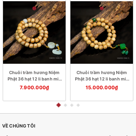
Chuỗi trầm hương Niệm
Chuỗi trầm hương Niệm
Phật 36 hạt 12 li banh mix
Phật 36 hạt 12 li banh mix
đá trắng
đá xanh
7.900.000₫
15.000.000₫
VỀ CHÚNG TÔI