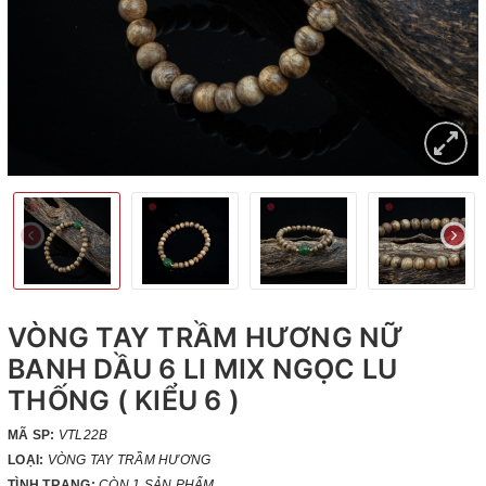
VÒNG TAY TRẦM HƯƠNG NỮ
BANH DẦU 6 LI MIX NGỌC LU
THỐNG ( KIỂU 6 )
MÃ SP:
VTL22B
LOẠI:
VÒNG TAY TRẦM HƯƠNG
TÌNH TRẠNG:
CÒN 1 SẢN PHẨM