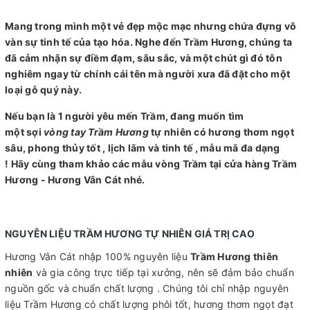
Mang trong mình một vẻ đẹp mộc mạc nhưng chứa đựng vô
vàn sự tinh tế của tạo hóa. Nghe đến Trầm Hương, chúng ta
đã cảm nhận sự điềm đạm, sâu sắc, và một chút gì đó tôn
nghiêm ngay từ chính cái tên mà người xưa đã đặt cho một
loại gỗ quý này.
Nếu bạn là 1 người yêu mến Trầm, đang muốn tìm
một sợi
vòng tay Trầm Hương
tự nhiên có hương thơm ngọt
sâu, phong thủy tốt , lịch lãm và tinh tế , mẫu mã đa dạng
! Hãy cùng tham khảo các mẫu vòng Trầm tại cửa hàng Trầm
Hương - Hương Vân Cát nhé.
NGUYÊN LIỆU TRẦM HƯƠNG TỰ NHIÊN GIÁ TRỊ CAO
Hương Vân Cát nhập 100% nguyên liệu
Trầm Hương thiên
nhiên
và gia công trực tiếp tại xưởng, nên sẽ đảm bảo chuẩn
nguồn gốc và chuẩn chất lượng . Chúng tôi chỉ nhập nguyên
liệu Trầm Hương có chất lượng phôi tốt, hương thơm ngọt đạt