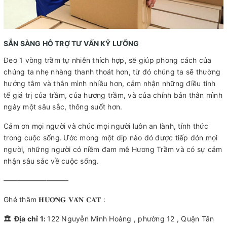
SẴN SÀNG HỖ TRỢ TƯ VẤN KỸ LƯỠNG
Đeo 1 vòng trầm tự nhiên thích hợp, sẽ giúp phong cách của
chúng ta nhẹ nhàng thanh thoát hơn, từ đó chúng ta sẽ thường
hướng tâm và thân mình nhiều hơn, cảm nhận những điều tinh
tế giá trị của trầm, của hương trầm, và của chính bản thân mình
ngày một sâu sắc, thông suốt hơn.
Cảm ơn mọi người và chúc mọi người luôn an lành, tỉnh thức
trong cuộc sống.
Ước mong một dịp nào đó được tiếp đón mọi
người, những người có niềm đam mê Hương Trầm và có sự cảm
nhận sâu sắc về cuộc sống.
—————————
Ghé thăm 𝐇𝐔̛𝐎̛𝐍𝐆 𝐕𝐀̂𝐍 𝐂𝐀́𝐓 :
🏛
Địa chỉ 1:
122 Nguyễn Minh Hoàng , phường 12 , Quận Tân