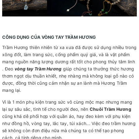
CÔNG DỤNG CỦA VÒNG TAY TRẦM HƯƠNG
Trầm Hương thiên nhiên từ xa xưa đã được sử dụng nhiều trong
xông đốt, làm trang sức, cống phẩm quý giá, và là vật phẩm
mang nguồn năng lượng dương rất tốt cho phong thủy tâm linh
. Đeo
vòng tay Trầm Hương
giúp chúng ta thưởng thức hương
thơm ngọt dịu thuần khiết, nhẹ nhàng mà không loại gỗ nào có
được, đồng thời cũng cảm nhận sự an lành mà Hương Trầm
mang lại.
Vì là 1 món phụ kiện trang sức vô cùng mộc mạc nhưng mang
lại sự sâu sắc, tinh tế cho người đeo, nên
Chuỗi Trầm Hương
cũng khá dễ phối hợp với quần áo, hay đeo kèm với phụ kiện
như đồng hồ, vòng tay, lắc tay, túi xách... Việc đeo trầm hương
sẽ không còn đơn điệu nữa mà chúng ta có thể tạo phong
cách, cá tính riêng cho mình.