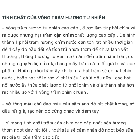
TÍNH CHẤT CỦA VÒNG TRẦM HƯƠNG TỰ NHIÊN
- Vòng trầm hương tự nhiên cao cấp , được làm từ phôi chìm và
ra được những hạt
trầm cận chìm
chất lượng cao cấp . Để hình
thành 1 phôi trầm hương chìm nước cần tốn rất nhiều thời gian
để 1 cây dó bầu tiết và tích trữ nhựa thơm để chưa lành vết
thương , thông thường từ vài mươi năm đến trăm năm hơn , có
những nguyên liệu tồn tại hàng mấy trăm năm rất giá trị và cực
phẩm . Những phôi trầm ấy khi làm ra hạt trầm sẽ có hạt chìm
nước , hoặc hạt nổi nước vì chỉ thiếu 1 chút dầu nữa , các hạt
nổi nước ấy thừa chất lượng từ phôi chìm và giá thành nhẹ hơn
rất nhiều so với 1 vòng trầm chìm chuẩn .
- Với tông màu chủ đạo màu nâu sậm ánh đỏ rất chất lượng, sớ
dầu rất già, tạo nên độ cứng chắc và đằm tay
- Vì mang tính chất trầm cận chìm cao cấp nhất nên hương
thơm ngọt dày rất tốt , ngửi sâu sẽ cảm nhận độ ngọt béo sữa
rất giá trị của trầm cao cấp