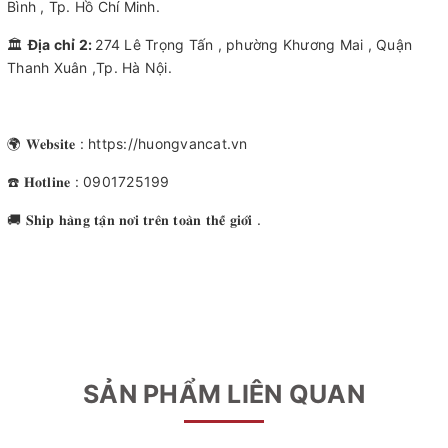
Bình , Tp. Hồ Chí Minh.
🏛
Địa chỉ 2:
274 Lê Trọng Tấn , phường Khương Mai , Quận
Thanh Xuân ,Tp. Hà Nội.
🌍 𝐖𝐞𝐛𝐬𝐢𝐭𝐞 : https://huongvancat.vn
☎️ 𝐇𝐨𝐭𝐥𝐢𝐧𝐞 : 0901725199
🚚 𝐒𝐡𝐢𝐩 𝐡𝐚̀𝐧𝐠 𝐭𝐚̣̂𝐧 𝐧𝐨̛𝐢 𝐭𝐫𝐞̂𝐧 𝐭𝐨𝐚̀𝐧 𝐭𝐡𝐞̂́ 𝐠𝐢𝐨̛́𝐢 .
SẢN PHẨM LIÊN QUAN