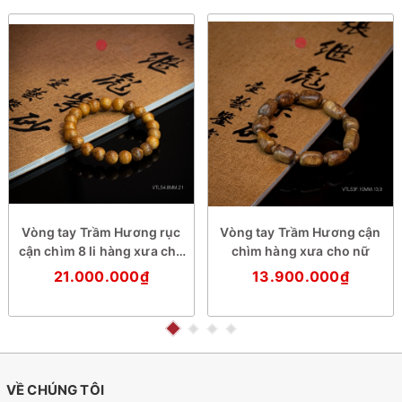
Vòng tay Trầm Hương rục
Vòng tay Trầm Hương cận
cận chìm 8 li hàng xưa cho
chìm hàng xưa cho nữ
nữ
21.000.000₫
13.900.000₫
VỀ CHÚNG TÔI