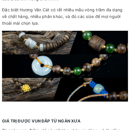
Đặc biệt Hương Vân Cát có rất nhiều mẫu vòng trầm đa dạng
về chất hàng, nhiều phân khúc, và đủ các size để mọi người
thoải mái chọn lựa.
GIÁ TRỊ ĐƯỢC VUN ĐẮP TỪ NGÀN XƯA