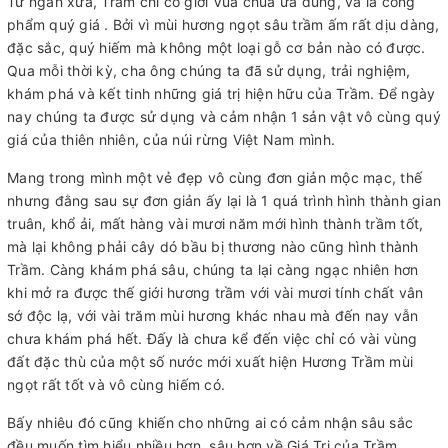
Từ ngàn xưa, Trầm chỉ có giới Vua chúa ưa dùng, và là cống
phẩm quý giá . Bởi vì mùi hương ngọt sâu trầm ấm rất dịu dàng,
đặc sắc, quý hiếm mà không một loại gỗ cơ bản nào có được.
Qua mỗi thời kỳ, cha ông chúng ta đã sử dụng, trải nghiệm,
khám phá và kết tinh những giá trị hiện hữu của Trầm. Để ngày
nay chúng ta được sử dụng và cảm nhận 1 sản vật vô cùng quý
giá của thiên nhiên, của núi rừng Việt Nam mình.
Mang trong mình một vẻ đẹp vô cùng đơn giản mộc mạc, thế
nhưng đằng sau sự đơn giản ấy lại là 1 quá trình hình thành gian
truân, khổ ải, mất hàng vài mươi năm mới hình thành trầm tốt,
mà lại không phải cây dó bầu bị thương nào cũng hình thành
Trầm. Càng khám phá sâu, chúng ta lại càng ngạc nhiên hơn
khi mở ra được thế giới hương trầm với vài mươi tính chất vân
sớ độc lạ, với vài trăm mùi hương khác nhau mà đến nay vẫn
chưa khám phá hết. Đấy là chưa kể đến việc chỉ có vài vùng
đất đặc thù của một số nước mới xuất hiện Hương Trầm mùi
ngọt rất tốt và vô cùng hiếm có.
Bấy nhiêu đó cũng khiến cho những ai có cảm nhận sâu sắc
đều muốn tìm hiểu nhiều hơn, sâu hơn về Giá Trị của Trầm