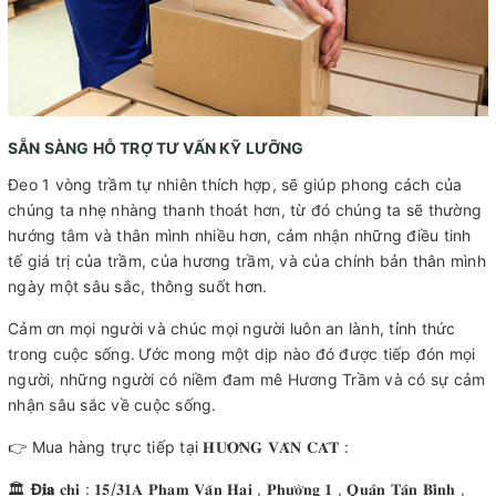
SẴN SÀNG HỖ TRỢ TƯ VẤN KỸ LƯỠNG
Đeo 1 vòng trầm tự nhiên thích hợp, sẽ giúp phong cách của
chúng ta nhẹ nhàng thanh thoát hơn, từ đó chúng ta sẽ thường
hướng tâm và thân mình nhiều hơn, cảm nhận những điều tinh
tế giá trị của trầm, của hương trầm, và của chính bản thân mình
ngày một sâu sắc, thông suốt hơn.
Cảm ơn mọi người và chúc mọi người luôn an lành, tỉnh thức
trong cuộc sống.
Ước mong một dịp nào đó được tiếp đón mọi
người, những người có niềm đam mê Hương Trầm và có sự cảm
nhận sâu sắc về cuộc sống.
👉 Mua hàng trực tiếp tại 𝐇𝐔̛𝐎̛𝐍𝐆 𝐕𝐀̂𝐍 𝐂𝐀́𝐓 :
🏛
Đ
𝐢̣𝐚
𝐜𝐡𝐢̉ : 𝟏𝟓/𝟑𝟏𝐀 𝐏𝐡𝐚̣𝐦 𝐕𝐚̆𝐧 𝐇𝐚𝐢 , 𝐏𝐡𝐮̛𝐨̛̀𝐧𝐠 𝟏 , 𝐐𝐮𝐚̣̂𝐧 𝐓𝐚̂𝐧 𝐁𝐢̀𝐧𝐡 ,