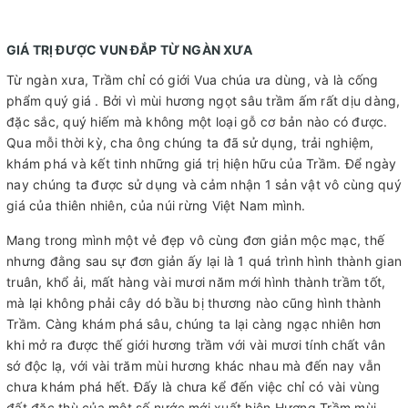
GIÁ TRỊ ĐƯỢC VUN ĐẮP TỪ NGÀN XƯA
Từ ngàn xưa, Trầm chỉ có giới Vua chúa ưa dùng, và là cống
phẩm quý giá . Bởi vì mùi hương ngọt sâu trầm ấm rất dịu dàng,
đặc sắc, quý hiếm mà không một loại gỗ cơ bản nào có được.
Qua mỗi thời kỳ, cha ông chúng ta đã sử dụng, trải nghiệm,
khám phá và kết tinh những giá trị hiện hữu của Trầm. Để ngày
nay chúng ta được sử dụng và cảm nhận 1 sản vật vô cùng quý
giá của thiên nhiên, của núi rừng Việt Nam mình.
Mang trong mình một vẻ đẹp vô cùng đơn giản mộc mạc, thế
nhưng đằng sau sự đơn giản ấy lại là 1 quá trình hình thành gian
truân, khổ ải, mất hàng vài mươi năm mới hình thành trầm tốt,
mà lại không phải cây dó bầu bị thương nào cũng hình thành
Trầm. Càng khám phá sâu, chúng ta lại càng ngạc nhiên hơn
khi mở ra được thế giới hương trầm với vài mươi tính chất vân
sớ độc lạ, với vài trăm mùi hương khác nhau mà đến nay vẫn
chưa khám phá hết. Đấy là chưa kể đến việc chỉ có vài vùng
đất đặc thù của một số nước mới xuất hiện Hương Trầm mùi