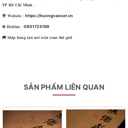
𝐓𝐏 𝐇𝐨̂̀ 𝐂𝐡𝐢́ 𝐌𝐢𝐧𝐡 .
🌍 𝐖𝐞𝐛𝐬𝐢𝐭𝐞 :
https://huongvancat.vn
☎️ 𝐇𝐨𝐭𝐥𝐢𝐧𝐞 :
0901725199
🚚 𝐒𝐡𝐢𝐩 𝐡𝐚̀𝐧𝐠 𝐭𝐚̣̂𝐧 𝐧𝐨̛𝐢 𝐭𝐫𝐞̂𝐧 𝐭𝐨𝐚̀𝐧 𝐭𝐡𝐞̂́ 𝐠𝐢𝐨̛́𝐢 .
SẢN PHẨM LIÊN QUAN