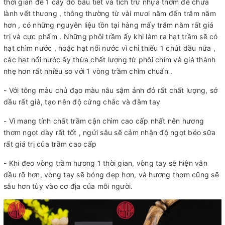
thời gian để 1 cây dó bầu tiết và tích trữ nhựa thơm để chưa
lành vết thương , thông thường từ vài mươi năm đến trăm năm
hơn , có những nguyên liệu tồn tại hàng mấy trăm năm rất giá
trị và cực phẩm . Những phôi trầm ấy khi làm ra hạt trầm sẽ có
hạt chìm nước , hoặc hạt nổi nước vì chỉ thiếu 1 chút dầu nữa ,
các hạt nổi nước ấy thừa chất lượng từ phôi chìm và giá thành
nhẹ hơn rất nhiều so với 1 vòng trầm chìm chuẩn .
- Với tông màu chủ đạo màu nâu sậm ánh đỏ rất chất lượng, sớ
dầu rất già, tạo nên độ cứng chắc và đằm tay
- Vì mang tính chất trầm cận chìm cao cấp nhất nên hương
thơm ngọt dày rất tốt , ngửi sâu sẽ cảm nhận độ ngọt béo sữa
rất giá trị của trầm cao cấp
- Khi đeo vòng trầm hương 1 thời gian, vòng tay sẽ hiện vân
dầu rõ hơn, vòng tay sẽ bóng đẹp hơn, và hương thơm cũng sẽ
sâu hơn tùy vào cơ địa của mỗi người.