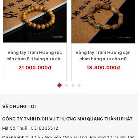
Vòng tay Trầm Hương rục
Vòng tay Trầm Hương cận
cận chìm 8 li hàng xưa cho
chìm hàng xưa cho nữ
nữ
21.000.000₫
13.900.000₫
VỀ CHÚNG TÔI
CÔNG TY TNHH DỊCH VỤ THƯƠNG MẠI QUANG THÀNH PHÁT
Mã Số Thuế : 0318335512
Chi nhánh 1
: 42/55 Nguyễn Minh Hoàng, Phường 12, Quận Tân