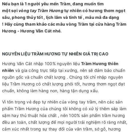
Nếu bạn là 1 người yêu mến Trầm, đang muốn tìm
một sợi
vòng tay Trầm Hương
tự nhiên có hương thơm ngọt
sâu, phong thủy tốt , lịch lãm và tinh tế , mẫu mã đa dạng
! Hãy cùng tham khảo các mẫu vòng Trầm tại cửa hàng Trầm
Hương - Hương Vân Cát nhé.
NGUYÊN LIỆU TRẦM HƯƠNG TỰ NHIÊN GIÁ TRỊ CAO
Hương Vân Cát nhập 100% nguyên liệu
Trầm Hương thiên
nhiên
và gia công trực tiếp tại xưởng, nên sẽ đảm bảo chuẩn
nguồn gốc và chuẩn chất lượng . Chúng tôi chỉ nhập nguyên
liệu Trầm Hương có chất lượng phôi tốt, hương thơm ngọt đạt
chuẩn, không làm hàng non, hàng tận dụng xấu.
Vì tôn trọng vẻ đẹp tự nhiên của vòng tay trầm, nên các sản
phẩm Trầm Hương của chúng tôi không có xử lý thêm sáp làm
sậm hay thủ thuật hóa chất , nên 100% sản phẩm trầm hương
đều an toàn, chất lượng để mọi người trải nghiệm rõ ràng nhất,
cảm xúc nhất trong sự thay đổi của vân trầm, sớ gỗ, hương