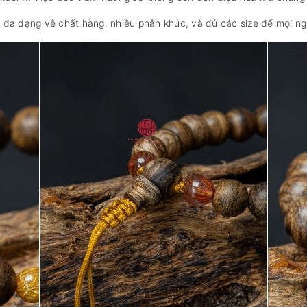
đa dạng về chất hàng, nhiều phân khúc, và đủ các size để mọi ngư