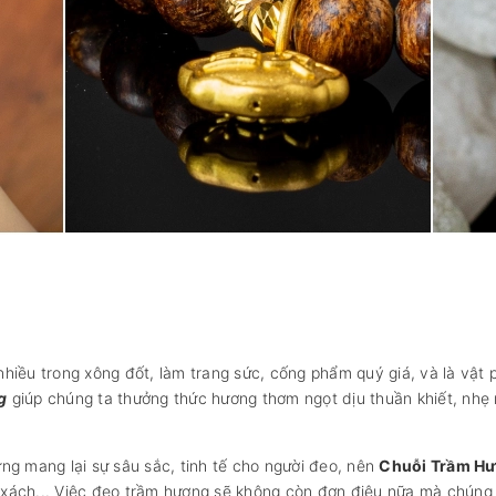
hiều trong xông đốt, làm trang sức, cống phẩm quý giá, và là vậ
g
giúp chúng ta thưởng thức hương thơm ngọt dịu thuần khiết, nhẹ
ng mang lại sự sâu sắc, tinh tế cho người đeo, nên
Chuỗi Trầm H
i xách... Việc đeo trầm hương sẽ không còn đơn điệu nữa mà chúng 