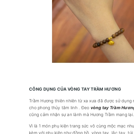
CÔNG DỤNG CỦA VÒNG TAY TRẦM HƯƠNG
Trầm Hương thiên nhiên từ xa xưa đã được sử dụng n
cho phong thủy tâm linh . Đeo
vòng tay Trầm Hươn
cũng cảm nhận sự an lành mà Hương Trầm mang lại.
Vì là 1 món phụ kiện trang sức vô cùng mộc mạc như
kèm với phụ kiện như đồng hồ, vòng tay, lắc tay, tú