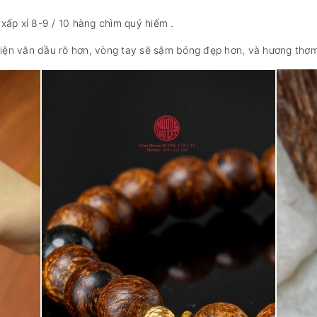
xấp xỉ 8-9 / 10 hàng chìm quý hiếm .
 hiện vân dầu rõ hơn, vòng tay sẽ sậm bóng đẹp hơn, và hương thơm