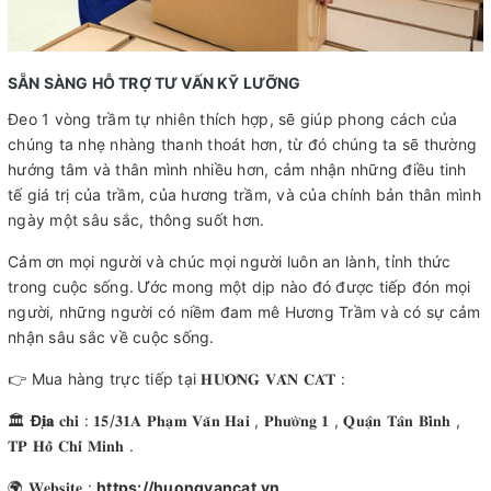
SẴN SÀNG HỖ TRỢ TƯ VẤN KỸ LƯỠNG
Đeo 1 vòng trầm tự nhiên thích hợp, sẽ giúp phong cách của
chúng ta nhẹ nhàng thanh thoát hơn, từ đó chúng ta sẽ thường
hướng tâm và thân mình nhiều hơn, cảm nhận những điều tinh
tế giá trị của trầm, của hương trầm, và của chính bản thân mình
ngày một sâu sắc, thông suốt hơn.
Cảm ơn mọi người và chúc mọi người luôn an lành, tỉnh thức
trong cuộc sống.
Ước mong một dịp nào đó được tiếp đón mọi
người, những người có niềm đam mê Hương Trầm và có sự cảm
nhận sâu sắc về cuộc sống.
👉 Mua hàng trực tiếp tại 𝐇𝐔̛𝐎̛𝐍𝐆 𝐕𝐀̂𝐍 𝐂𝐀́𝐓 :
🏛
Đ
𝐢̣𝐚
𝐜𝐡𝐢̉ : 𝟏𝟓/𝟑𝟏𝐀 𝐏𝐡𝐚̣𝐦 𝐕𝐚̆𝐧 𝐇𝐚𝐢 , 𝐏𝐡𝐮̛𝐨̛̀𝐧𝐠 𝟏 , 𝐐𝐮𝐚̣̂𝐧 𝐓𝐚̂𝐧 𝐁𝐢̀𝐧𝐡 ,
𝐓𝐏 𝐇𝐨̂̀ 𝐂𝐡𝐢́ 𝐌𝐢𝐧𝐡 .
🌍 𝐖𝐞𝐛𝐬𝐢𝐭𝐞 :
https://huongvancat.vn