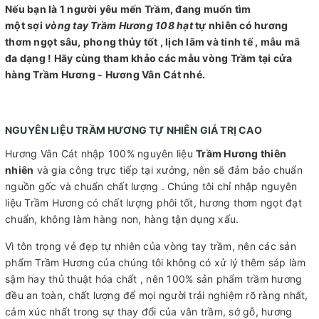
Nếu bạn là 1 người yêu mến Trầm, đang muốn tìm
một sợi
vòng tay Trầm Hương 108 hạt
tự nhiên có hương
thơm ngọt sâu, phong thủy tốt , lịch lãm và tinh tế , mẫu mã
đa dạng ! Hãy cùng tham khảo các mẫu vòng Trầm tại cửa
hàng Trầm Hương - Hương Vân Cát nhé.
NGUYÊN LIỆU TRẦM HƯƠNG TỰ NHIÊN GIÁ TRỊ CAO
Hương Vân Cát nhập 100% nguyên liệu
Trầm Hương thiên
nhiên
và gia công trực tiếp tại xưởng, nên sẽ đảm bảo chuẩn
nguồn gốc và chuẩn chất lượng . Chúng tôi chỉ nhập nguyên
liệu Trầm Hương có chất lượng phôi tốt, hương thơm ngọt đạt
chuẩn, không làm hàng non, hàng tận dụng xấu.
Vì tôn trọng vẻ đẹp tự nhiên của vòng tay trầm, nên các sản
phẩm Trầm Hương của chúng tôi không có xử lý thêm sáp làm
sậm hay thủ thuật hóa chất , nên 100% sản phẩm trầm hương
đều an toàn, chất lượng để mọi người trải nghiệm rõ ràng nhất,
cảm xúc nhất trong sự thay đổi của vân trầm, sớ gỗ, hương