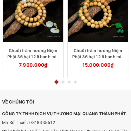
Chuỗi trầm hương Niệm
Chuỗi trầm hương Niệm
Phật 36 hạt 12 li banh mix
Phật 36 hạt 12 li banh mix
đá trắng
đá xanh
7.900.000₫
15.000.000₫
VỀ CHÚNG TÔI
CÔNG TY TNHH DỊCH VỤ THƯƠNG MẠI QUANG THÀNH PHÁT
Mã Số Thuế : 0318335512