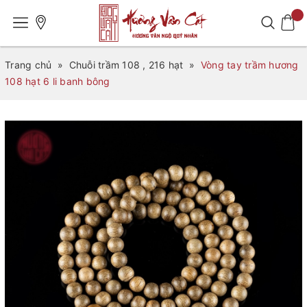
Trang chủ
»
Chuỗi trầm 108 , 216 hạt
»
Vòng tay trầm hương
108 hạt 6 li banh bông