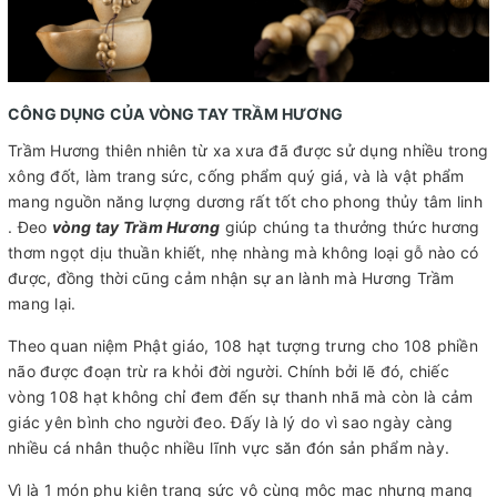
CÔNG DỤNG CỦA VÒNG TAY TRẦM HƯƠNG
Trầm Hương thiên nhiên từ xa xưa đã được sử dụng nhiều trong
xông đốt, làm trang sức, cống phẩm quý giá, và là vật phẩm
mang nguồn năng lượng dương rất tốt cho phong thủy tâm linh
. Đeo
vòng tay Trầm Hương
giúp chúng ta thưởng thức hương
thơm ngọt dịu thuần khiết, nhẹ nhàng mà không loại gỗ nào có
được, đồng thời cũng cảm nhận sự an lành mà Hương Trầm
mang lại.
Theo quan niệm Phật giáo, 108 hạt tượng trưng cho 108 phiền
não được đoạn trừ ra khỏi đời người. Chính bởi lẽ đó, chiếc
vòng 108 hạt không chỉ đem đến sự thanh nhã mà còn là cảm
giác yên bình cho người đeo. Đấy là lý do vì sao ngày càng
nhiều cá nhân thuộc nhiều lĩnh vực săn đón sản phẩm này.
Vì là 1 món phụ kiện trang sức vô cùng mộc mạc nhưng mang