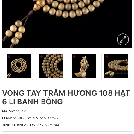
VÒNG TAY TRẦM HƯƠNG 108 HẠT
6 LI BANH BÔNG
MÃ SP:
VQ12
LOẠI:
VÒNG TAY TRẦM HƯƠNG
TÌNH TRẠNG:
CÒN 2 SẢN PHẨM