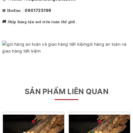
☎️ 𝐇𝐨𝐭𝐥𝐢𝐧𝐞 :
0901725199
🚚 𝐒𝐡𝐢𝐩 𝐡𝐚̀𝐧𝐠 𝐭𝐚̣̂𝐧 𝐧𝐨̛𝐢 𝐭𝐫𝐞̂𝐧 𝐭𝐨𝐚̀𝐧 𝐭𝐡𝐞̂́ 𝐠𝐢𝐨̛́𝐢 .
SẢN PHẨM LIÊN QUAN