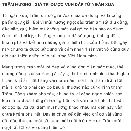
TRẦM HƯƠNG : GIÁ TRỊ ĐƯỢC VUN ĐẮP TỪ NGÀN XƯA
Từ ngàn xưa, Trầm chỉ có giới Vua chúa ưa dùng, và là cống
phẩm quý giá . Bởi vì mùi hương ngọt sâu trầm ấm rất dịu dàng,
đặc sắc, quý hiếm mà không một loại gỗ cơ bản nào có được.
Qua mỗi thời kỳ, cha ông chúng ta đã sử dụng, trải nghiệm,
khám phá và kết tinh những giá trị hiện hữu của Trầm. Để ngày
nay chúng ta được sử dụng và cảm nhận 1 sản vật vô cùng quý
giá của thiên nhiên, của núi rừng Việt Nam mình.
Mang trong mình một vẻ đẹp vô cùng đơn giản mộc mạc, thế
nhưng đằng sau sự đơn giản ấy lại là 1 quá trình hình thành gian
truân, khổ ải, mất hàng vài mươi năm mới hình thành trầm tốt,
mà lại không phải cây dó bầu bị thương nào cũng hình thành
Trầm. Càng khám phá sâu, chúng ta lại càng ngạc nhiên hơn
khi mở ra được thế giới hương trầm với vài mươi tính chất vân
sớ độc lạ, với vài trăm mùi hương khác nhau mà đến nay vẫn
chưa khám phá hết. Đấy là chưa kể đến việc chỉ có vài vùng
đất đặc thù của một số nước mới xuất hiện Hương Trầm mùi
ngọt rất tốt và vô cùng hiếm có.