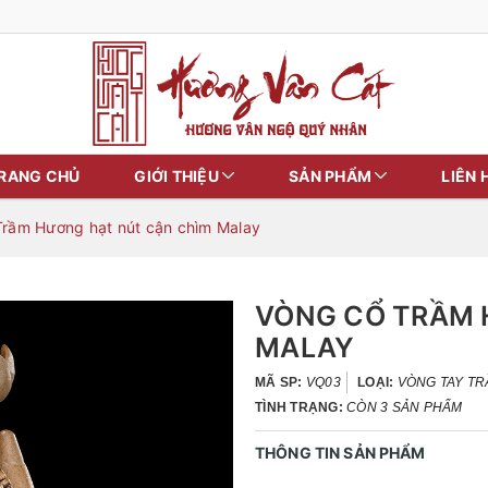
RANG CHỦ
GIỚI THIỆU
SẢN PHẨM
LIÊN 
Trầm Hương hạt nút cận chìm Malay
VÒNG CỔ TRẦM 
MALAY
MÃ SP:
VQ03
LOẠI:
VÒNG TAY T
TÌNH TRẠNG:
CÒN 3 SẢN PHẨM
THÔNG TIN SẢN PHẨM