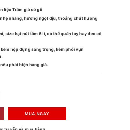
 liệu Trầm già sớ gỗ
nhẹ nhàng, hương ngọt dịu, thoảng chút hương
, size hạt nút tầm 6 li, có thể quấn tay hay đeo cổ
g kèm hộp đựng sang trọng, kèm phôi vụn
m.
 nếu phát hiện hàng giả.
MUA NGAY
c tư vấn và mua hàng.