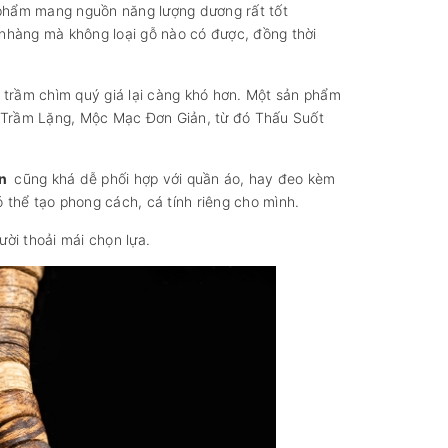
t phẩm mang nguồn năng lượng dương rất tốt
 nhàng mà không loại gỗ nào có được, đồng thời
 trầm chìm quý giá lại càng khó hơn. Một sản phẩm
m Trầm Lặng, Mộc Mạc Đơn Giản, từ đó Thấu Suốt
ấn
cũng khá dễ phối hợp với quần áo, hay đeo kèm
 thể tạo phong cách, cá tính riêng cho mình.
ời thoải mái chọn lựa.