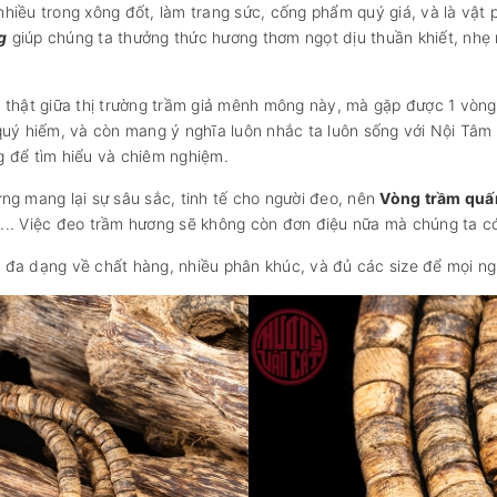
hiều trong xông đốt, làm trang sức, cống phẩm quý giá, và là vậ
g
giúp chúng ta thưởng thức hương thơm ngọt dịu thuần khiết, nhẹ
 thật giữa thị trường trầm giả mênh mông này, mà gặp được 1 vòng
 quý hiếm, và còn mang ý nghĩa luôn nhắc ta luôn sống với Nội Tâ
g để tìm hiểu và chiêm nghiệm.
ng mang lại sự sâu sắc, tinh tế cho người đeo, nên
Vòng trầm qu
ch... Việc đeo trầm hương sẽ không còn đơn điệu nữa mà chúng ta có
đa dạng về chất hàng, nhiều phân khúc, và đủ các size để mọi ngư