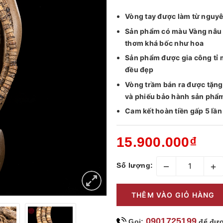
Vòng tay được làm từ nguyên
Sản phẩm có màu Vàng nâu 
thơm khá bốc như hoa
Sản phẩm được gia công tỉ mỉ
đều đẹp
Vòng trầm bán ra được tặn
và phiếu bảo hành sản phẩ
Cam kết hoàn tiền gấp 5 lần
15.900.000₫
–
+
Số lượng:
THÊM VÀO GIỎ HÀNG
0901725199
Gọi:
để đượ