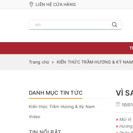
LIÊN HỆ CỬA HÀNG
T
Trang chủ
»
KIẾN THỨC TRẦM HƯƠNG & KỲ NAM
VÌ 
DANH MỤC TIN TỨC
10/0
Kiến thức Trầm Hương & Kỳ Nam
Video
»
Mùi Vị
»
Hương 
TIN NỔI BẬT
»
Phân B