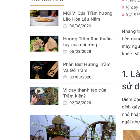
»
Vị cay 
Mùi Vị Của Trầm hương
»
SỰ KHÁ
Lão Hóa Lâu Năm
06/08/2026
Nhang tr
Hương Trầm Rục thuần
tiện dụn
túy của núi rừng
mây nguy
05/08/2026
khỏe. Vậ
Phân Biệt Hương Trầm
Và Gỗ Trầm
1. L
03/08/2026
sử 
Vị cay thanh tao của
Trầm kiến?
Điểm đặc
02/08/2026
dính gây
nhỏ hoặc
ngái như