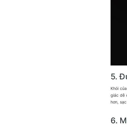
5. Đ
Khói của
giác dễ 
hơn, sạc
6. M