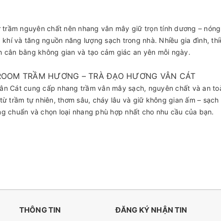
ừ trầm nguyên chất nên nhang vân mây giữ trọn tính dương – nóng –
p khí và tăng nguồn năng lượng sạch trong nhà. Nhiều gia đình, 
 cân bằng không gian và tạo cảm giác an yên mỗi ngày.
OOM TRẦM HƯƠNG – TRÀ ĐẠO HƯƠNG VÂN CÁT
ân Cát cung cấp nhang trầm vân mây sạch, nguyên chất và an to
từ trầm tự nhiên, thơm sâu, cháy lâu và giữ không gian ấm – sạc
g chuẩn và chọn loại nhang phù hợp nhất cho nhu cầu của bạn.
THÔNG TIN
ĐĂNG KÝ NHẬN TIN