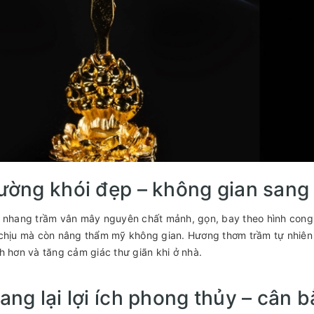
ường khói đẹp – không gian sang
 nhang trầm vân mây nguyên chất mảnh, gọn, bay theo hình cong 
chịu mà còn nâng thẩm mỹ không gian. Hương thơm trầm tự nhiên
h hơn và tăng cảm giác thư giãn khi ở nhà.
ang lại lợi ích phong thủy – cân