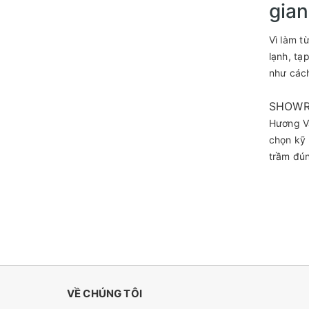
gian
Vì làm t
lạnh, tạ
như cách
SHOWR
Hương V
chọn kỹ 
trầm đún
VỀ CHÚNG TÔI