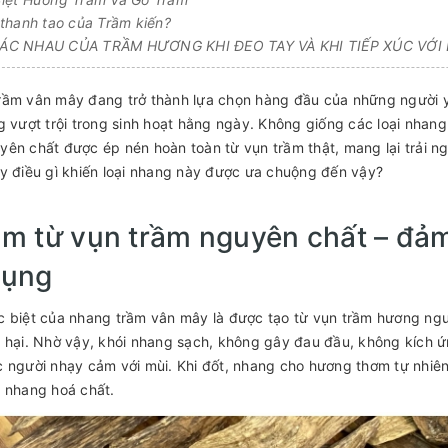
thanh tao của Trầm kiến?
C NHAU CỦA TRẦM HƯƠNG KHI ĐEO TAY VÀ KHI TIẾP XÚC VỚI
ầm vân mây đang trở thành lựa chọn hàng đầu của những người yêu 
g vượt trội trong sinh hoạt hằng ngày. Không giống các loại nha
ên chất được ép nén hoàn toàn từ vụn trầm thật, mang lại trải n
y điều gì khiến loại nhang này được ưa chuộng đến vậy?
àm từ vụn trầm nguyên chất – đảm
dụng
 biệt của nhang trầm vân mây là được tạo từ vụn trầm hương ngu
 hại. Nhờ vậy, khói nhang sạch, không gây đau đầu, không kích ứn
 người nhạy cảm với mùi. Khi đốt, nhang cho hương thơm tự nhiên
 nhang hoá chất.