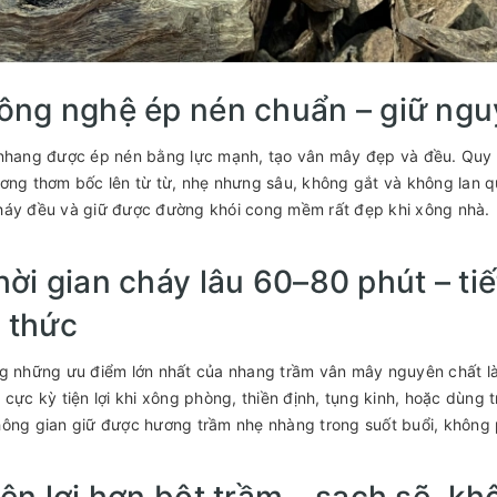
ông nghệ ép nén chuẩn – giữ ngu
nhang được ép nén bằng lực mạnh, tạo vân mây đẹp và đều. Quy trì
ơng thơm bốc lên từ từ, nhẹ nhưng sâu, không gắt và không lan 
háy đều và giữ được đường khói cong mềm rất đẹp khi xông nhà.
hời gian cháy lâu 60–80 phút – ti
 thức
g những ưu điểm lớn nhất của nhang trầm vân mây nguyên chất là 
 cực kỳ tiện lợi khi xông phòng, thiền định, tụng kinh, hoặc dùng 
ông gian giữ được hương trầm nhẹ nhàng trong suốt buổi, không p
iện lợi hơn bột trầm – sạch sẽ, kh