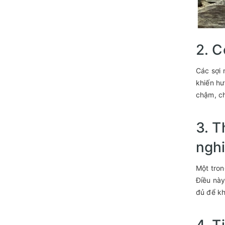
2. C
Các sợi 
khiến hư
chậm, c
3. T
nghi
Một tron
Điều này
đủ để kh
4. T