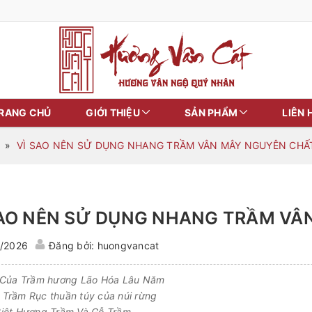
RANG CHỦ
GIỚI THIỆU
SẢN PHẨM
LIÊN 
»
VÌ SAO NÊN SỬ DỤNG NHANG TRẦM VÂN MÂY NGUYÊN CHẤT
SAO NÊN SỬ DỤNG NHANG TRẦM VÂ
1/2026
Đăng bởi: huongvancat
 Của Trầm hương Lão Hóa Lâu Năm
Trầm Rục thuần túy của núi rừng
iệt Hương Trầm Và Gỗ Trầm