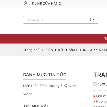
LIÊN HỆ CỬA HÀNG
T
Trang chủ
»
KIẾN THỨC TRẦM HƯƠNG & KỲ NAM
TRA
DANH MỤC TIN TỨC
13/0
Kiến thức Trầm Hương & Kỳ Nam
Video
»
Mùi Vị
»
Hương 
TIN NỔI BẬT
»
Phân B