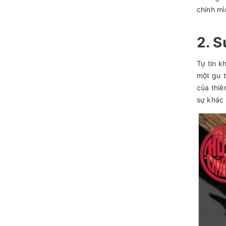
chính mì
2. 
Tự tin k
một gu 
của thiê
sự khác 