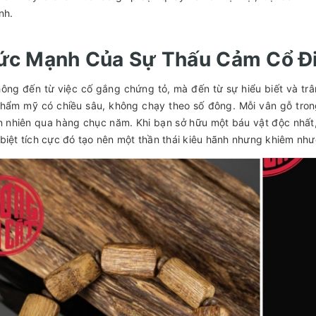
nh.
Sức Mạnh Của Sự Thấu Cảm Cổ Đ
hông đến từ việc cố gắng chứng tỏ, mà đến từ sự hiểu biết và tr
thẩm mỹ có chiều sâu, không chạy theo số đông. Mỗi vân gỗ tr
n nhiên qua hàng chục năm. Khi bạn sở hữu một báu vật độc nhất,
biệt tích cực đó tạo nên một thần thái kiêu hãnh nhưng khiêm n