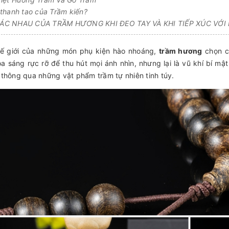
thanh tao của Trầm kiến?
C NHAU CỦA TRẦM HƯƠNG KHI ĐEO TAY VÀ KHI TIẾP XÚC VỚI
hế giới của những món phụ kiện hào nhoáng,
trầm hương
chọn ch
a sáng rực rỡ để thu hút mọi ánh nhìn, nhưng lại là vũ khí bí mậ
thông qua những vật phẩm trầm tự nhiên tinh túy.