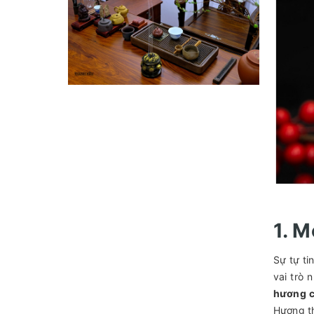
1. 
Sự tự ti
vai trò
hương c
Hương th