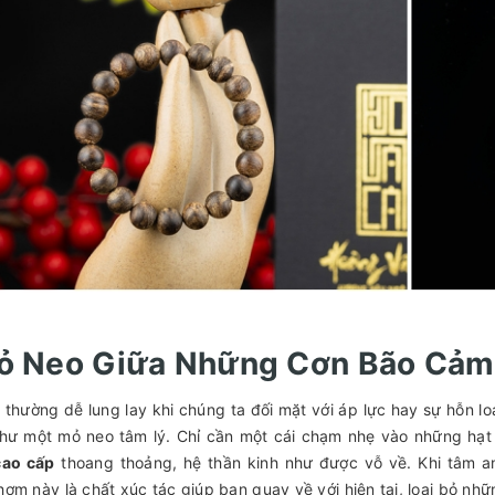
Mỏ Neo Giữa Những Cơn Bão Cảm
n thường dễ lung lay khi chúng ta đối mặt với áp lực hay sự hỗn 
 như một mỏ neo tâm lý. Chỉ cần một cái chạm nhẹ vào những h
ao cấp
thoang thoảng, hệ thần kinh như được vỗ về. Khi tâm an
ơm này là chất xúc tác giúp bạn quay về với hiện tại, loại bỏ những