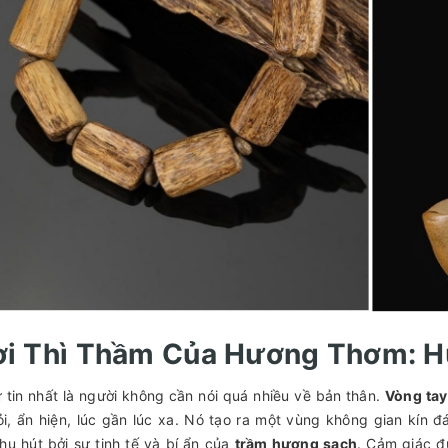
Lời Thì Thầm Của Hương Thơm: 
 tin nhất là người không cần nói quá nhiều về bản thân.
Vòng ta
ỏi, ẩn hiện, lúc gần lúc xa. Nó tạo ra một vùng không gian kín
thu hút bởi sự tinh tế và bí ẩn của
trầm hương sạch
. Cảm giác đ