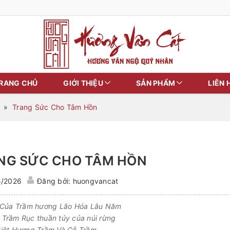
RANG CHỦ
GIỚI THIỆU
SẢN PHẨM
LIÊN 
»
Trang Sức Cho Tâm Hồn
NG SỨC CHO TÂM HỒN
5/2026
Đăng bởi: huongvancat
 Của Trầm hương Lão Hóa Lâu Năm
Trầm Rục thuần túy của núi rừng
iệt Hương Trầm Và Gỗ Trầm