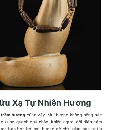
Hữu Xạ Tự Nhiên Hương
y trầm hương
cũng vậy. Mùi hương không nồng nặc
 đáo xung quanh chủ nhân, khiến người đối diện cảm
ược bao bọc bởi mùi hương dễ chịu giúp bạn tự tin