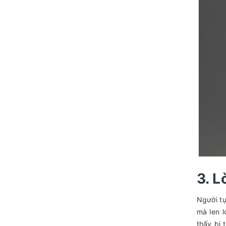
3. 
Người tự
mà len l
thấy bị 