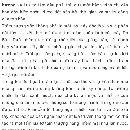
hương
và Lụa tơ tằm đều phải trải qua một hành trình chuyển
hóa đầy kiên nhẫn, được dệt nên bởi thời gian và sự kỳ công
của tạo hóa.
Trầm hương vốn không phải là một loài cây độc lập. Nó là phần
cốt tủy, là "vết thương" được thời gian chữa lành của cây Dó
Bầu. Dưới những tác động khốc liệt của giông bão, sét đánh
hay sâu đục, cây tiết ra những giọt nhựa tinh túy để bảo vệ
chính mình. Trải qua hàng chục, hàng trăm năm hấp thụ linh khí
của đất trời, phần gỗ nhiễm bệnh ấy hóa thành Trầm. Trầm
hương chính là kết tinh của sự kiên trì và sức sống mãnh liệt
vượt qua nỗi đau.
Trong khi đó, Lụa tơ tằm lại là một bài thơ về sự hóa thân nhẹ
nhàng hơn nhưng cũng không kém phần kỳ công. Từ những
chiếc lá dâu xanh mướt, qua chu kỳ ăn mọc và nhả tơ của
những chú tằm nhỏ bé, những sợi tơ mỏng manh nhưng dẻo dai
được rút ra. Phải cần tới hàng ngàn chiếc kén tằm và đôi bàn
tay khéo léo của các nghệ nhân dệt lụa truyền thống mới có thể
tạo ra một tấm lụa tơ tằm thượng hạng, mềm mại như làn nước,