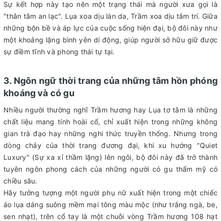
Sự kết hợp này tạo nên một trạng thái mà người xưa gọi là
"thân tâm an lạc". Lụa xoa dịu làn da, Trầm xoa dịu tâm trí. Giữa
những bộn bề và áp lực của cuộc sống hiện đại, bộ đôi này như
một khoảng lặng bình yên di động, giúp người sở hữu giữ được
sự điềm tĩnh và phong thái tự tại.
3. Ngôn ngữ thời trang của những tâm hồn phóng
khoáng và có gu
Nhiều người thường nghĩ Trầm hương hay Lụa tơ tằm là những
chất liệu mang tính hoài cổ, chỉ xuất hiện trong những không
gian trà đạo hay những nghi thức truyền thống. Nhưng trong
dòng chảy của thời trang đương đại, khi xu hướng "Quiet
Luxury" (Sự xa xỉ thầm lặng) lên ngôi, bộ đôi này đã trở thành
tuyên ngôn phong cách của những người có gu thẩm mỹ có
chiều sâu.
Hãy tưởng tượng một người phụ nữ xuất hiện trong một chiếc
áo lụa dáng suông mềm mại tông màu mộc (như trắng ngà, be,
sen nhạt), trên cổ tay là một chuỗi vòng Trầm hương 108 hạt