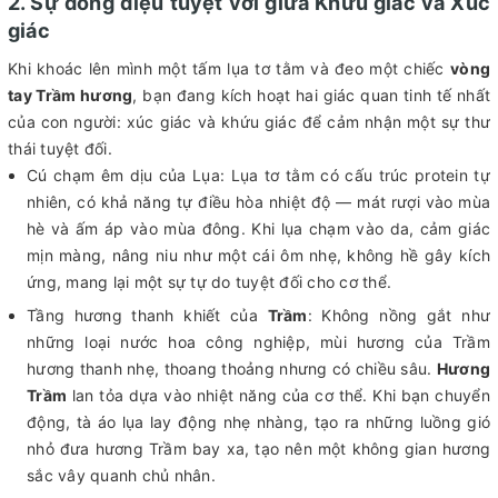
2. Sự đồng điệu tuyệt vời giữa Khứu giác và Xúc
giác
Khi khoác lên mình một tấm lụa tơ tằm và đeo một chiếc
vòng
tay Trầm hương
, bạn đang kích hoạt hai giác quan tinh tế nhất
của con người: xúc giác và khứu giác để cảm nhận một sự thư
thái tuyệt đối.
Cú chạm êm dịu của Lụa: Lụa tơ tằm có cấu trúc protein tự
nhiên, có khả năng tự điều hòa nhiệt độ — mát rượi vào mùa
hè và ấm áp vào mùa đông. Khi lụa chạm vào da, cảm giác
mịn màng, nâng niu như một cái ôm nhẹ, không hề gây kích
ứng, mang lại một sự tự do tuyệt đối cho cơ thể.
Tầng hương thanh khiết của
Trầm
: Không nồng gắt như
những loại nước hoa công nghiệp, mùi hương của Trầm
hương thanh nhẹ, thoang thoảng nhưng có chiều sâu.
Hương
Trầm
lan tỏa dựa vào nhiệt năng của cơ thể. Khi bạn chuyển
động, tà áo lụa lay động nhẹ nhàng, tạo ra những luồng gió
nhỏ đưa hương Trầm bay xa, tạo nên một không gian hương
sắc vây quanh chủ nhân.