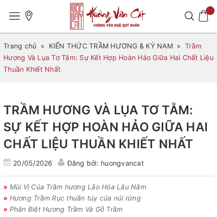
Trang chủ
»
KIẾN THỨC TRẦM HƯƠNG & KỲ NAM
»
Trầm
Hương Và Lụa Tơ Tằm: Sự Kết Hợp Hoàn Hảo Giữa Hai Chất Liệu
Thuần Khiết Nhất
TRẦM HƯƠNG VÀ LỤA TƠ TẰM:
SỰ KẾT HỢP HOÀN HẢO GIỮA HAI
CHẤT LIỆU THUẦN KHIẾT NHẤT
20/05/2026
Đăng bởi: huongvancat
»
Mùi Vị Của Trầm hương Lão Hóa Lâu Năm
»
Hương Trầm Rục thuần túy của núi rừng
»
Phân Biệt Hương Trầm Và Gỗ Trầm