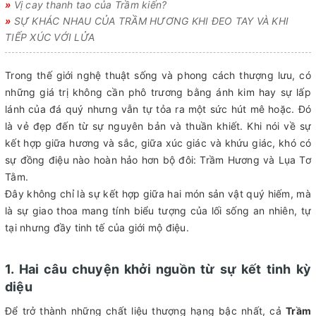
»
Vị cay thanh tao của Trầm kiến?
»
SỰ KHÁC NHAU CỦA TRẦM HƯƠNG KHI ĐEO TAY VÀ KHI
TIẾP XÚC VỚI LỬA
Trong thế giới nghệ thuật sống và phong cách thượng lưu, có
những giá trị không cần phô trương bằng ánh kim hay sự lấp
lánh của đá quý nhưng vẫn tự tỏa ra một sức hút mê hoặc. Đó
là vẻ đẹp đến từ sự nguyên bản và thuần khiết. Khi nói về sự
kết hợp giữa hương và sắc, giữa xúc giác và khứu giác, khó có
sự đồng điệu nào hoàn hảo hơn bộ đôi: Trầm Hương và Lụa Tơ
Tằm.
Đây không chỉ là sự kết hợp giữa hai món sản vật quý hiếm, mà
là sự giao thoa mang tính biểu tượng của lối sống an nhiên, tự
tại nhưng đầy tinh tế của giới mộ điệu.
1. Hai câu chuyện khởi nguồn từ sự kết tinh kỳ
diệu
Để trở thành những chất liệu thượng hạng bậc nhất, cả
Trầm