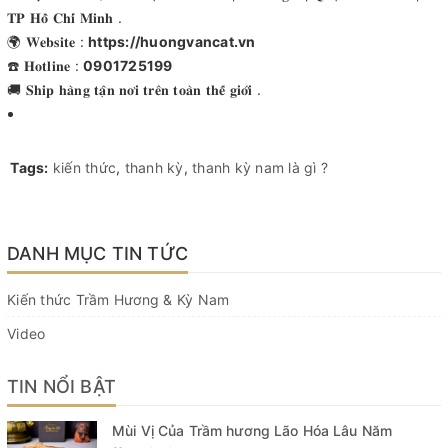
𝐓𝐏 𝐇𝐨̂̀ 𝐂𝐡𝐢́ 𝐌𝐢𝐧𝐡 .
🌍 𝐖𝐞𝐛𝐬𝐢𝐭𝐞 :
https://huongvancat.vn
☎️ 𝐇𝐨𝐭𝐥𝐢𝐧𝐞 :
0901725199
🚚 𝐒𝐡𝐢𝐩 𝐡𝐚̀𝐧𝐠 𝐭𝐚̣̂𝐧 𝐧𝐨̛𝐢 𝐭𝐫𝐞̂𝐧 𝐭𝐨𝐚̀𝐧 𝐭𝐡𝐞̂́ 𝐠𝐢𝐨̛́𝐢 .
Tags:
kiến thức
,
thanh kỳ
,
thanh kỳ nam là gì ?
DANH MỤC TIN TỨC
Kiến thức Trầm Hương & Kỳ Nam
Video
TIN NỔI BẬT
Mùi Vị Của Trầm hương Lão Hóa Lâu Năm