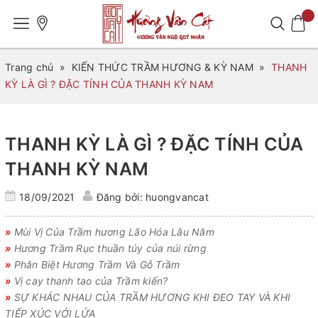
Trang chủ
»
KIẾN THỨC TRẦM HƯƠNG & KỲ NAM
»
THANH
KỲ LÀ GÌ ? ĐẶC TÍNH CỦA THANH KỲ NAM
THANH KỲ LÀ GÌ ? ĐẶC TÍNH CỦA
THANH KỲ NAM
18/09/2021
Đăng bởi: huongvancat
»
Mùi Vị Của Trầm hương Lão Hóa Lâu Năm
»
Hương Trầm Rục thuần túy của núi rừng
»
Phân Biệt Hương Trầm Và Gỗ Trầm
»
Vị cay thanh tao của Trầm kiến?
»
SỰ KHÁC NHAU CỦA TRẦM HƯƠNG KHI ĐEO TAY VÀ KHI
TIẾP XÚC VỚI LỬA