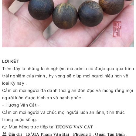
LỜI KẾT
Trên đây là những kinh nghiệm mà admin có được qua quá trình
trải nghiệm của mình , hy vọng sẽ giúp mọi người hiểu hơn về
loại Kỳ này .
Cảm ơn mọi người đã dành thời gian đón đọc và mong rằng mọi
người luôn được bình an và hạnh phúc .
- Hương Vân Cát -
Cảm ơn mọi người và chúc mọi người luôn an lành, tỉnh thức
trong cuộc sống.
👉 Mua hàng trực tiếp tại 𝐇𝐔̛𝐎̛𝐍𝐆 𝐕𝐀̂𝐍 𝐂𝐀́𝐓 :
🏛
Đ
𝐢̣𝐚
𝐜𝐡𝐢̉ : 𝟏𝟓/𝟑𝟏𝐀 𝐏𝐡𝐚̣𝐦 𝐕𝐚̆𝐧 𝐇𝐚𝐢 , 𝐏𝐡𝐮̛𝐨̛̀𝐧𝐠 𝟏 , 𝐐𝐮𝐚̣̂𝐧 𝐓𝐚̂𝐧 𝐁𝐢̀𝐧𝐡 ,