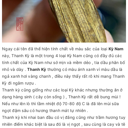
Ngay cái tên đã thể hiện tính chất về màu sắc của loại
Kỳ Nam
này, Thanh Kỳ là một trong 4 loại Kỳ Nam cũng có đầy đủ các
tính chất của Kỳ Nam như sớ mịn và mềm dẻo , tia dầu phân bố
nhỏ và dày .
Thanh Kỳ
thường có màu ánh xanh vì màu dầu là
ngả xanh hơi vàng chanh , điều này thấy rất rõ khi mang Thanh
Kỳ đi ngâm rượu .
Thanh kỳ cũng giống như các loại Kỳ khác nhưng thường ăn ở
dạng hàng sinh ( cây còn sống ) , Thanh Kỳ rất dễ bung mùi !
Nếu như lên lò thì tầm nhiệt độ 70-80 độ C là đã lên mùi sữa
ngọt đậm sâu có hương thanh mát tự nhiên .
Thanh kỳ khi nhai ban đầu có vị đắng cũng như trầm hương tuy
nhiên điểm khác biệt là sau đó là vị ngọt , sau cùng là cay và tê