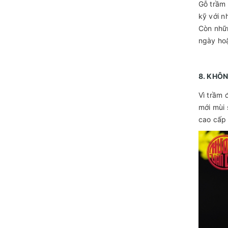
Gỗ trầm 
kỹ với n
Còn nhữn
ngày hoặ
8. KHÔ
Vì trầm 
mới mùi 
cao cấp 