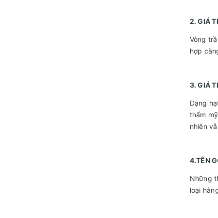
2. GIÁ 
Vòng trầ
hợp càng
3. GIÁ 
Dạng hạ
thẩm mỹ 
nhiên vẫ
4.TÊN G
Những t
loại hàn