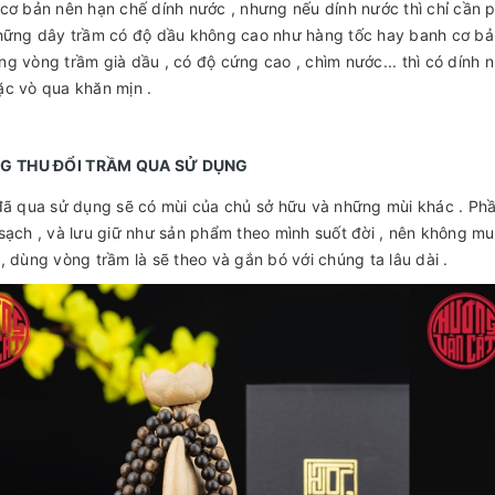
cơ bản nên hạn chế dính nước , nhưng nếu dính nước thì chỉ cần ph
hững dây trầm có độ dầu không cao như hàng tốc hay banh cơ bản
g vòng trầm già dầu , có độ cứng cao , chìm nước... thì có dính n
c vò qua khăn mịn .
NG THU ĐỔI TRẦM QUA SỬ DỤNG
đã qua sử dụng sẽ có mùi của chủ sở hữu và những mùi khác . Ph
sạch , và lưu giữ như sản phẩm theo mình suốt đời , nên không 
, dùng vòng trầm là sẽ theo và gắn bó với chúng ta lâu dài .