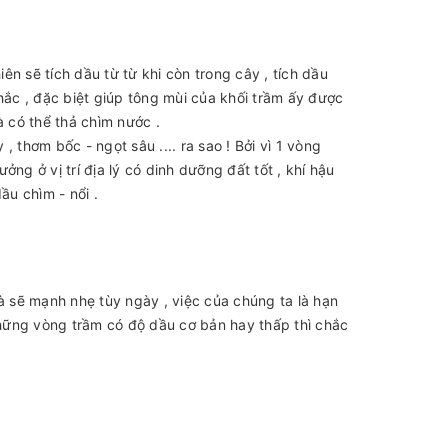
iên sẽ tích dầu từ từ khi còn trong cây , tích dầu
hắc , đặc biệt giúp tông mùi của khối trầm ấy được
à có thể thả chìm nước .
 thơm bốc - ngọt sâu .... ra sao ! Bởi vì 1 vòng
ởng ở vị trí địa lý có dinh dưỡng đất tốt , khí hậu
dầu chìm - nổi .
à sẽ mạnh nhẹ tùy ngày , việc của chúng ta là hạn
hững vòng trầm có độ dầu cơ bản hay thấp thì chắc