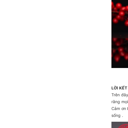
LỜI KẾT
Trên đâ
rằng mọi
Cảm ơn b
sống .