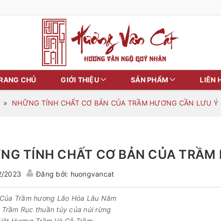
RANG CHỦ
GIỚI THIỆU
SẢN PHẨM
LIÊN 
»
NHỮNG TÍNH CHẤT CƠ BẢN CỦA TRẦM HƯƠNG CẦN LƯU Ý
NG TÍNH CHẤT CƠ BẢN CỦA TRẦM
2/2023
Đăng bởi: huongvancat
 Của Trầm hương Lão Hóa Lâu Năm
Trầm Rục thuần túy của núi rừng
iệt Hương Trầm Và Gỗ Trầm