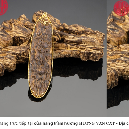
àng trực tiếp tại
cửa hàng trầm hương
𝐇𝐔̛𝐎̛𝐍𝐆 𝐕𝐀̂𝐍 𝐂𝐀́𝐓
- Đ
ị
a 