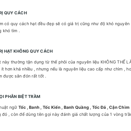
TRỊ QUY CÁCH
m có quy cách hạt đều đẹp sẽ có giá trị cũng như độ khó nguyên li
 khó tìm .
TRỊ HẠT KHÔNG QUY CÁCH
t này thường tận dụng từ thế phôi của nguyên liệu KHÔNG THỂ L
ít hơn khá nhiều , nhưng nếu là nguyên liệu cao cấp như chìm , h
n được săn đón rất tốt .
ỌI PHÂN BIỆT TRẦM
huật ngữ
Tốc , Banh , Tốc Kiến , Banh Quầng , Tốc Đá , Cận Chìm
g đó , còn để dùng tên gọi này đánh giá chất lượng của 1 vòng trầm 