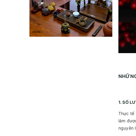
NHỮNG
1. SỐ 
Thực tế 
làm được
nguyên l