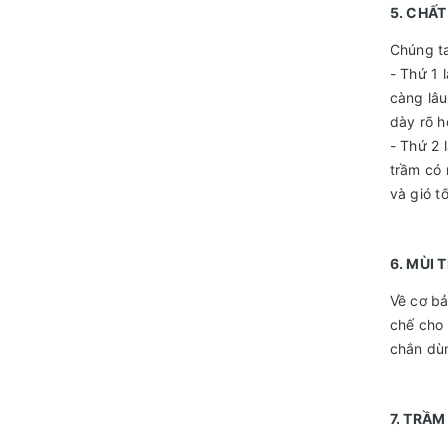
5. CHẤ
Chúng ta
- Thứ 1 
càng lâu
dày rõ h
- Thứ 2 
trầm có 
và gió tố
6. MÙI 
Về cơ bả
chế cho 
chắn dùn
7. TRẦ