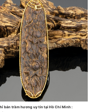
ch
ỉ
bán tr
ầ
m hương uy tín t
ạ
i H
ồ
Chí Minh
: