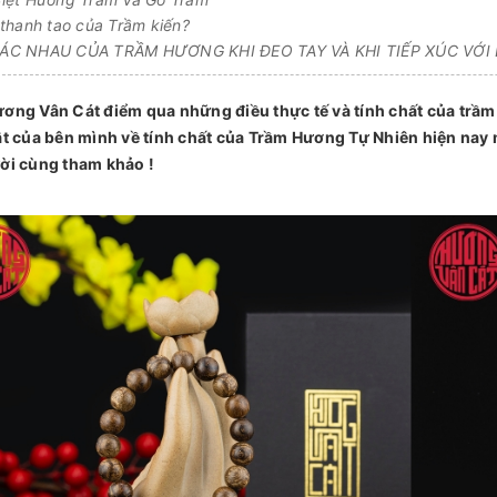
thanh tao của Trầm kiến?
C NHAU CỦA TRẦM HƯƠNG KHI ĐEO TAY VÀ KHI TIẾP XÚC VỚI
ơng Vân Cát điểm qua những điều thực tế và tính chất của trầm 
t của bên mình về tính chất của Trầm Hương Tự Nhiên hiện nay 
ời cùng tham khảo !