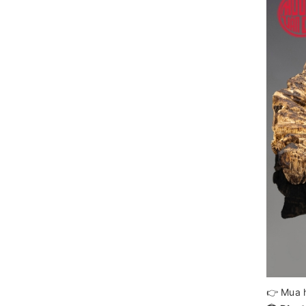
👉 Mua h