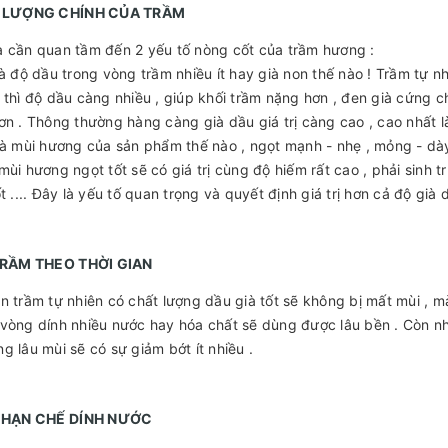
T LƯỢNG CHÍNH CỦA TRẦM
 cần quan tầm đến 2 yếu tố nòng cốt của trầm hương :
là độ dầu trong vòng trầm nhiều ít hay già non thế nào ! Trầm tự nh
 thì độ dầu càng nhiều , giúp khối trầm nặng hơn , đen già cứng c
ơn . Thông thường hàng càng già dầu giá trị càng cao , cao nhất l
là mùi hương của sản phẩm thế nào , ngọt mạnh - nhẹ , mỏng - dày ,
mùi hương ngọt tốt sẽ có giá trị cùng độ hiếm rất cao , phải sinh trư
t .... Đây là yếu tố quan trọng và quyết định giá trị hơn cả độ già 
TRẦM THEO THỜI GIAN
n trầm tự nhiên có chất lượng dầu già tốt sẽ không bị mất mùi , m
vòng dính nhiều nước hay hóa chất sẽ dùng được lâu bền . Còn n
g lâu mùi sẽ có sự giảm bớt ít nhiều .
M HẠN CHẾ DÍNH NƯỚC