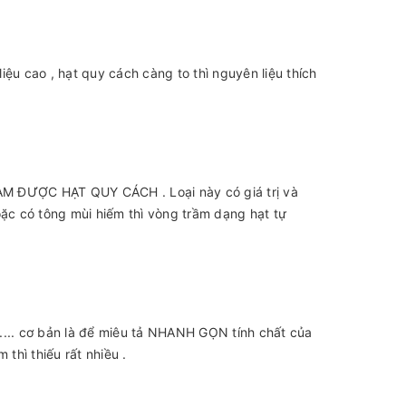
ệu cao , hạt quy cách càng to thì nguyên liệu thích
ÀM ĐƯỢC HẠT QUY CÁCH . Loại này có giá trị và
oặc có tông mùi hiếm thì vòng trầm dạng hạt tự
.... cơ bản là để miêu tả NHANH GỌN tính chất của
thì thiếu rất nhiều .