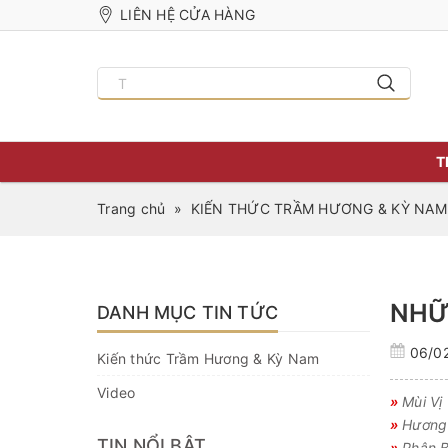
LIÊN HỆ CỬA HÀNG
T
Trang chủ
»
KIẾN THỨC TRẦM HƯƠNG & KỲ NAM
NHỮ
DANH MỤC TIN TỨC
06/0
Kiến thức Trầm Hương & Kỳ Nam
Video
»
Mùi Vị
»
Hương 
TIN NỔI BẬT
»
Phân B