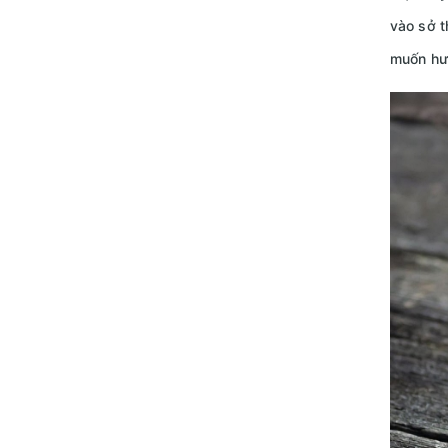
vào sở t
muốn hướ