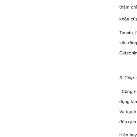
thậm chí
khỏe của
Tannin, 
sâu răng
Catechin
3. Giúp 
Cũng như
dụng làm
Và bạch 
đến quá 
Hiện nay