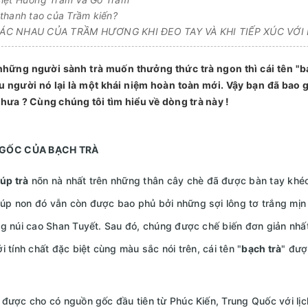
thanh tao của Trầm kiến?
C NHAU CỦA TRẦM HƯƠNG KHI ĐEO TAY VÀ KHI TIẾP XÚC VỚI
những người sành trà muốn thưởng thức trà ngon thì cái tên "b
u người nó lại là một khái niệm hoàn toàn mới. Vậy bạn đã bao 
hưa ? Cùng chúng tôi tìm hiểu về dòng trà này !
GỐC CỦA BẠCH TRÀ
úp trà
nõn nà nhất trên những thân cây chè đã được bàn tay khéo 
úp non đó vẫn còn được bao phủ bởi những sợi lông tơ trắng mịn
ng núi cao Shan Tuyết. Sau đó, chúng được chế biến đơn giản nh
ới tính chất đặc biệt cùng màu sắc nói trên, cái tên "
bạch trà
" đượ
 được cho có nguồn gốc đầu tiên từ Phúc Kiến, Trung Quốc với lịc