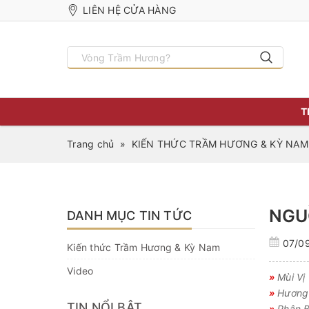
LIÊN HỆ CỬA HÀNG
T
Trang chủ
»
KIẾN THỨC TRẦM HƯƠNG & KỲ NAM
NGU
DANH MỤC TIN TỨC
07/0
Kiến thức Trầm Hương & Kỳ Nam
Video
»
Mùi Vị
»
Hương 
TIN NỔI BẬT
»
Phân B