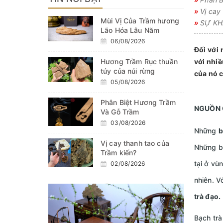
»
Vị cay 
Mùi Vị Của Trầm hương
»
SỰ KHÁ
Lão Hóa Lâu Năm
06/08/2026
Đối với 
Hương Trầm Rục thuần
với nhiề
túy của núi rừng
của nó c
05/08/2026
Phân Biệt Hương Trầm
NGUỒN 
Và Gỗ Trầm
03/08/2026
Những
b
Vị cay thanh tao của
Những b
Trầm kiến?
tại ở vù
02/08/2026
nhiên. V
trà đạo.
Bạch trà