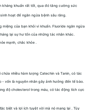
ần kháng khuẩn rất tốt, qua đó tăng cường sức
c sinh hoạt để ngăn ngừa bệnh sâu răng.
ng miệng của bạn khỏi vi khuẩn. Fluoride ngăn ngừa
háng lại sự hư tổn của những tác nhân khác.
hỏe mạnh, chắc khỏe .
i chứa nhiều hàm lượng Catechin và Tanin, có tác
o - vốn là nguyên nhân gây ảnh hưởng đến tế bào.
ng độ cholesterol trong máu, có tác động tích cực
c biệt và lợi ích tuyệt vời mà nó mang lại . Tùy