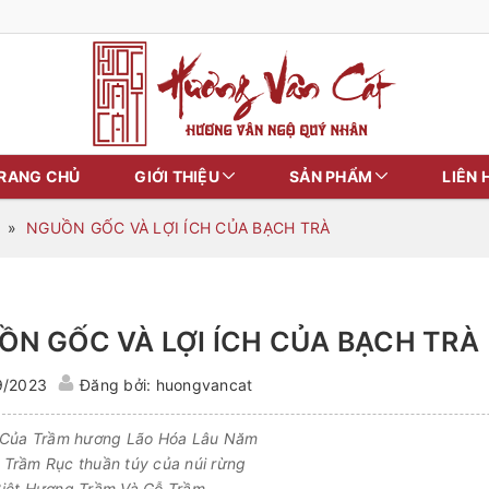
RANG CHỦ
GIỚI THIỆU
SẢN PHẨM
LIÊN 
»
NGUỒN GỐC VÀ LỢI ÍCH CỦA BẠCH TRÀ
ỒN GỐC VÀ LỢI ÍCH CỦA BẠCH TRÀ
9/2023
Đăng bởi: huongvancat
 Của Trầm hương Lão Hóa Lâu Năm
Trầm Rục thuần túy của núi rừng
iệt Hương Trầm Và Gỗ Trầm