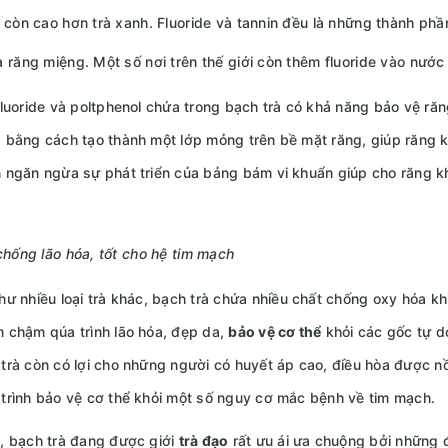
 còn cao hơn trà xanh. Fluoride và tannin đều là những thành ph
 răng miệng. Một số nơi trên thế giới còn thêm fluoride vào nướ
fluoride và poltphenol chứa trong bạch trà có khả năng bảo vệ ră
 bằng cách tạo thành một lớp mỏng trên bề mặt răng, giúp răng k
 ngăn ngừa sự phát triển của bảng bám vi khuẩn giúp cho răng k
chống lão hóa, tốt cho hệ tim mạch
 nhiều loại trà khác, bạch trà chứa nhiều chất chống oxy hóa kh
 chậm qúa trình lão hóa, đẹp da,
bảo vệ cơ thể
khỏi các gốc tự d
trà còn có lợi cho những người có huyết áp cao, điều hòa được nồ
trình bảo vệ cơ thể khỏi một số nguy cơ mắc bệnh về tim mạch.
, bạch trà đang được giới
trà đạo
rất ưu ái ưa chuộng bởi những đặ