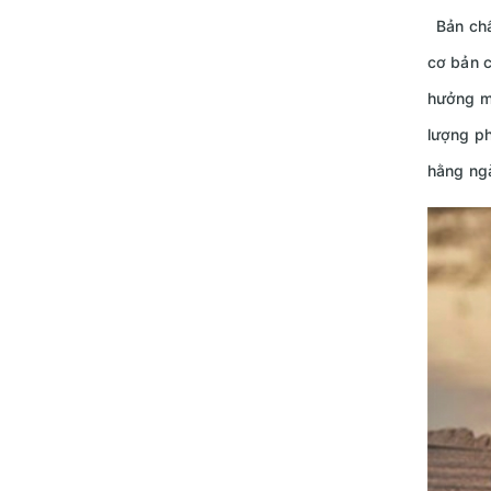
Bản chất
cơ bản c
hưởng mộ
lượng ph
hằng ng