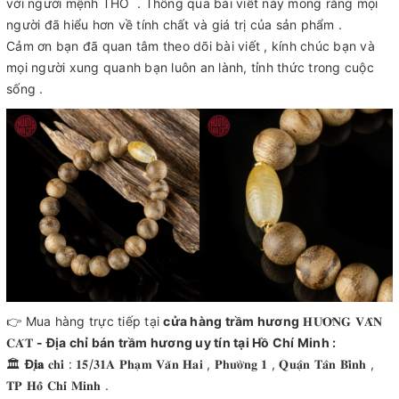
với người mệnh THỔ . Thông qua bài viết này mong rằng mọi
người đã hiểu hơn về tính chất và giá trị của sản phẩm .
Cảm ơn bạn đã quan tâm theo dõi bài viết , kính chúc bạn và
mọi người xung quanh bạn luôn an lành, tỉnh thức trong cuộc
sống .
👉 Mua hàng trực tiếp tại
cửa hàng trầm hương
𝐇𝐔̛𝐎̛𝐍𝐆 𝐕𝐀̂𝐍
𝐂𝐀́𝐓
- Đ
ị
a ch
ỉ
bán tr
ầ
m hương uy tín t
ạ
i H
ồ
Chí Minh
:
🏛
Đ
𝐢̣𝐚
𝐜𝐡𝐢̉ : 𝟏𝟓/𝟑𝟏𝐀 𝐏𝐡𝐚̣𝐦 𝐕𝐚̆𝐧 𝐇𝐚𝐢 , 𝐏𝐡𝐮̛𝐨̛̀𝐧𝐠 𝟏 , 𝐐𝐮𝐚̣̂𝐧 𝐓𝐚̂𝐧 𝐁𝐢̀𝐧𝐡 ,
𝐓𝐏 𝐇𝐨̂̀ 𝐂𝐡𝐢́ 𝐌𝐢𝐧𝐡 .