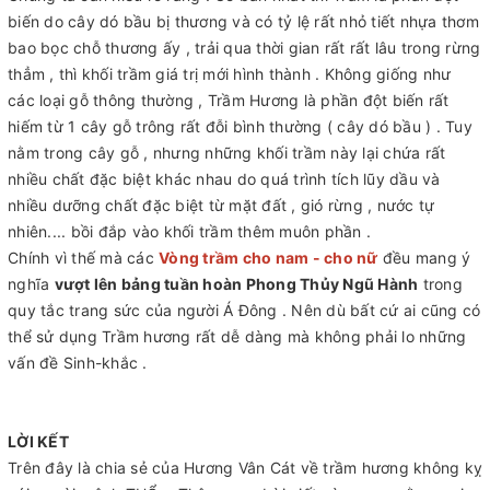
biến do cây dó bầu bị thương và có tỷ lệ rất nhỏ tiết nhựa thơm
bao bọc chỗ thương ấy , trải qua thời gian rất rất lâu trong rừng
thẳm , thì khối trầm giá trị mới hình thành . Không giống như
các loại gỗ thông thường , Trầm Hương là phần đột biến rất
hiếm từ 1 cây gỗ trông rất đỗi bình thường ( cây dó bầu ) . Tuy
nằm trong cây gỗ , nhưng những khối trầm này lại chứa rất
nhiều chất đặc biệt khác nhau do quá trình tích lũy dầu và
nhiều dưỡng chất đặc biệt từ mặt đất , gió rừng , nước tự
nhiên.... bồi đắp vào khối trầm thêm muôn phần .
Chính vì thế mà các
Vòng trầm
cho nam - cho nữ
đều mang ý
nghĩa
vượt lên bảng tuần hoàn Phong Thủy Ngũ Hành
trong
quy tắc trang sức của người Á Đông . Nên dù bất cứ ai cũng có
thể sử dụng Trầm hương rất dễ dàng mà không phải lo những
vấn đề Sinh-khắc .
LỜI KẾT
Trên đây là chia sẻ của Hương Vân Cát về trầm hương không kỵ