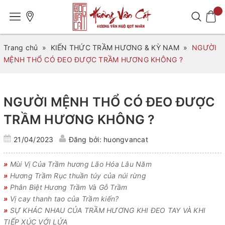
Trang chủ
»
KIẾN THỨC TRẦM HƯƠNG & KỲ NAM
»
NGƯỜI
MỆNH THỔ CÓ ĐEO ĐƯỢC TRẦM HƯƠNG KHÔNG ?
NGƯỜI MỆNH THỔ CÓ ĐEO ĐƯỢC
TRẦM HƯƠNG KHÔNG ?
21/04/2023
Đăng bởi: huongvancat
»
Mùi Vị Của Trầm hương Lão Hóa Lâu Năm
»
Hương Trầm Rục thuần túy của núi rừng
»
Phân Biệt Hương Trầm Và Gỗ Trầm
»
Vị cay thanh tao của Trầm kiến?
»
SỰ KHÁC NHAU CỦA TRẦM HƯƠNG KHI ĐEO TAY VÀ KHI
TIẾP XÚC VỚI LỬA