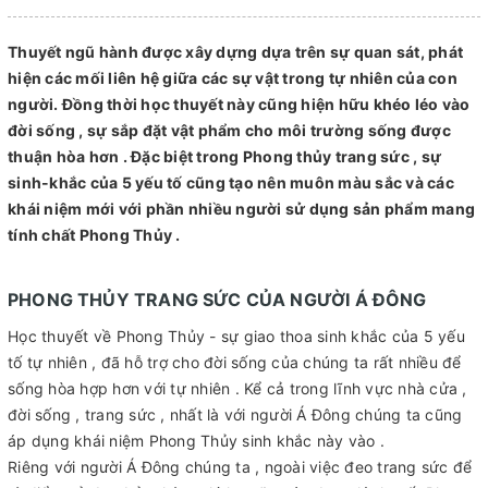
Thuyết ngũ hành được xây dựng dựa trên sự quan sát, phát
hiện các mối liên hệ giữa các sự vật trong tự nhiên của con
người. Đồng thời học thuyết này cũng hiện hữu khéo léo vào
đời sống , sự sắp đặt vật phẩm cho môi trường sống được
thuận hòa hơn . Đặc biệt trong Phong thủy trang sức , sự
sinh-khắc của 5 yếu tố cũng tạo nên muôn màu sắc và các
khái niệm mới với phần nhiều người sử dụng sản phẩm mang
tính chất Phong Thủy .
PHONG THỦY TRANG SỨC CỦA NGƯỜI Á ĐÔNG
Học thuyết về Phong Thủy - sự giao thoa sinh khắc của 5 yếu
tố tự nhiên , đã hỗ trợ cho đời sống của chúng ta rất nhiều để
sống hòa hợp hơn với tự nhiên . Kể cả trong lĩnh vực nhà cửa ,
đời sống , trang sức , nhất là với người Á Đông chúng ta cũng
áp dụng khái niệm Phong Thủy sinh khắc này vào .
Riêng với người Á Đông chúng ta , ngoài việc đeo trang sức để