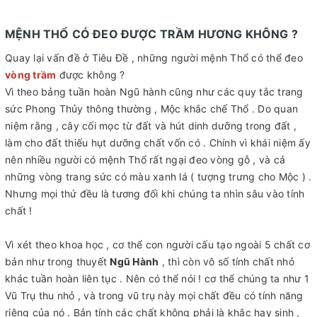
MỆNH THỔ CÓ ĐEO ĐƯỢC TRẦM HƯƠNG KHÔNG ?
Quay lại vấn đề ở Tiêu Đề , những người mệnh Thổ có thể đeo
vòng trầm
được không ?
Vì theo bảng tuần hoàn Ngũ hành cũng như các quy tắc trang
sức Phong Thủy thông thường , Mộc khắc chế Thổ . Do quan
niệm rằng , cây cối mọc từ đất và hút dinh dưỡng trong đất ,
làm cho đất thiếu hụt dưỡng chất vốn có . Chính vì khái niệm ấy
nên nhiều người có mệnh Thổ rất ngại đeo vòng gỗ , và cả
những vòng trang sức có màu xanh lá ( tượng trưng cho Mộc ) .
Nhưng mọi thứ đều là tương đối khi chúng ta nhìn sâu vào tính
chất !
Vì xét theo khoa học , cơ thể con người cấu tạo ngoài 5 chất cơ
bản như trong thuyết
Ngũ Hành
, thì còn vô số tính chất nhỏ
khác tuần hoàn liên tục . Nên có thể nói ! cơ thể chúng ta như 1
Vũ Trụ thu nhỏ , và trong vũ trụ này mọi chất đều có tính năng
riêng của nó . Bản tính các chất không phải là khắc hay sinh ,