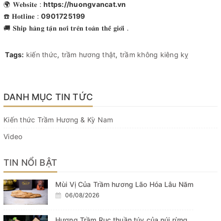
🌍 𝐖𝐞𝐛𝐬𝐢𝐭𝐞 :
https://huongvancat.vn
☎️ 𝐇𝐨𝐭𝐥𝐢𝐧𝐞 :
0901725199
🚚 𝐒𝐡𝐢𝐩 𝐡𝐚̀𝐧𝐠 𝐭𝐚̣̂𝐧 𝐧𝐨̛𝐢 𝐭𝐫𝐞̂𝐧 𝐭𝐨𝐚̀𝐧 𝐭𝐡𝐞̂́ 𝐠𝐢𝐨̛́𝐢 .
Tags:
kiến thức
,
trầm hương thật
,
trầm không kiêng kỵ
DANH MỤC TIN TỨC
Kiến thức Trầm Hương & Kỳ Nam
Video
TIN NỔI BẬT
Mùi Vị Của Trầm hương Lão Hóa Lâu Năm
06/08/2026
Hương Trầm Rục thuần túy của núi rừng