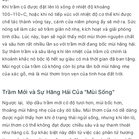
Khi trầm cũ được đặt lên lò xông ở nhiệt độ khoảng
100−110∘C, hoặc khi nó tiếp xúc với nhiệt độ cơ thể khi được
chế tác thành vòng tay, cánh cửa niêm phong ấy sẽ mở ra. Sức
nóng sẽ làm các sớ trầm giãn nở nhẹ, kích hoạt và giải phóng
tinh dầu. Lúc này, bạn sẽ ngửi thấy một mùi thơm nguyên chất
và sâu hơn rất nhiều lần so với trầm mới đang bốc mùi hăng hái.
Sự thâm trầm và sâu lắng khi lên nhiệt của trầm cũ chính là
khoảnh khắc nó bộc lộ hết sự giàu có mà thời gian đã ban tặng.
Mùi ngọt của trầm cũ không còn bị pha lẫn bởi mùi hăng nhẹ
của xác gỗ, mà là mùi thơm trọn vẹn của tinh hoa đất trời.
Trầm Mới và Sự Hăng Hái Của "Mùi Sống"
Ngược lại, lớp dầu trầm mới có độ tươi hơn, mùi bốc hơn,
thoảng mùi hăng nhẹ của cây dó bầu. Mùi thơm của nó dễ dàng
được ngửi thấy hơn khi ở trạng thái ngửi sống, nhưng khi lên lò,
mùi thơm có thể không đạt được chiều sâu và sự thanh thoát
như hàng cũ. Sự khác biệt này đến từ việc các phân tử hương