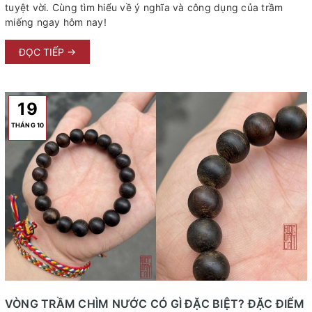
tuyệt vời. Cùng tìm hiểu về ý nghĩa và công dụng của trầm
miếng ngay hôm nay!
ĐỌC TIẾP →
19
THÁNG 10
VÒNG TRẦM CHÌM NƯỚC CÓ GÌ ĐẶC BIỆT? ĐẶC ĐIỂM