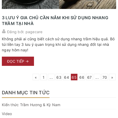
3 LƯU Ý GIA CHỦ CẦN NẮM KHI SỬ DỤNG NHANG
TRẦM TẠI NHÀ
Đăng bởi: pagecare
Không phải ai cũng biết cách sử dụng nhang trầm hiệu quả. Bỏ
túi liền tay 3 lưu ý quan trọng khi sử dụng nhang đốt tại nhà
ngay hôm nay!
ĐỌC TIẾP →
«
1
...
63
64
65
66
67
...
70
»
DANH MỤC TIN TỨC
Kiến thức Trầm Hương & Kỳ Nam
Video