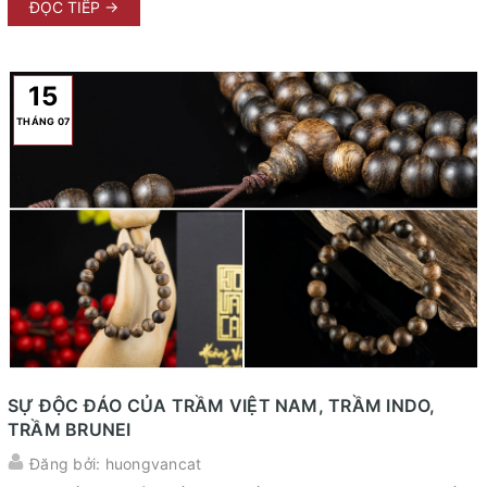
nhịp sinh học của chính cơ thể con người. Chính vì vậy, hương
ĐỌC TIẾP →
vị Trầm hương khi đốt vào ban ngày và ban đêm có sự khác
biệt rất rõ rệt, mang lại hai trải nghiệm xúc cảm hoàn toàn đối
lập. 1. Mùi Vị Trầm Hương Vào Ban Ngày: Khơi Nguồn Sinh Khí
15
Vào ban ...
THÁNG 07
SỰ ĐỘC ĐÁO CỦA TRẦM VIỆT NAM, TRẦM INDO,
TRẦM BRUNEI
Đăng bởi: huongvancat