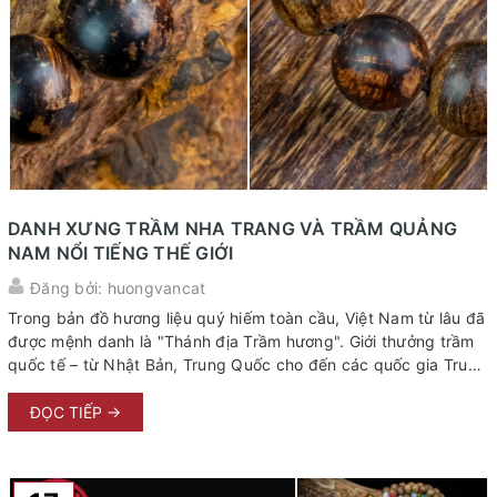
DANH XƯNG TRẦM NHA TRANG VÀ TRẦM QUẢNG
NAM NỔI TIẾNG THẾ GIỚI
Đăng bởi: huongvancat
Trong bản đồ hương liệu quý hiếm toàn cầu, Việt Nam từ lâu đã
được mệnh danh là "Thánh địa Trầm hương". Giới thưởng trầm
quốc tế – từ Nhật Bản, Trung Quốc cho đến các quốc gia Trung
Đông – khi nhắc đến sản vật xa xỉ này đều không thể bỏ qua
hai cái tên huyền thoại: Trầm Nha Trang và Trầm Quảng Nam.
ĐỌC TIẾP →
Không chỉ dừng lại ở phẩm cấp thượng thừa, hai vùng đất này
đã đưa trầm hương Việt Nam vươn tầm thế giới, trở thành biểu
tượng của sự thanh cao, tâm linh và đẳng cấp sống vương giả.