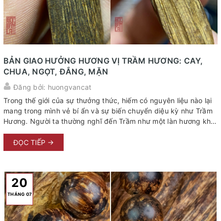
BẢN GIAO HƯỞNG HƯƠNG VỊ TRẦM HƯƠNG: CAY,
CHUA, NGỌT, ĐẮNG, MẶN
Đăng bởi: huongvancat
Trong thế giới của sự thưởng thức, hiếm có nguyên liệu nào lại
mang trong mình vẻ bí ẩn và sự biến chuyển diệu kỳ như Trầm
Hương. Người ta thường nghĩ đến Trầm như một làn hương khói
vương vấn không gian, một nốt trầm lắng trong tâm tưởng, hay
một kỷ vật đắt giá của núi rừng. Thế nhưng, nếu dừng lại ở thị
ĐỌC TIẾP →
giác hay khứu giác, ta có lẽ đã lỡ mất một nửa chương nhạc
nguy nga nhất. Lặn sâu vào bản ngã của Trầm Hương, khi
những tinh túy được chạm vào đầu lưỡi hay len lỏi qua từng
20
tầng giác quan, m...
THÁNG 07