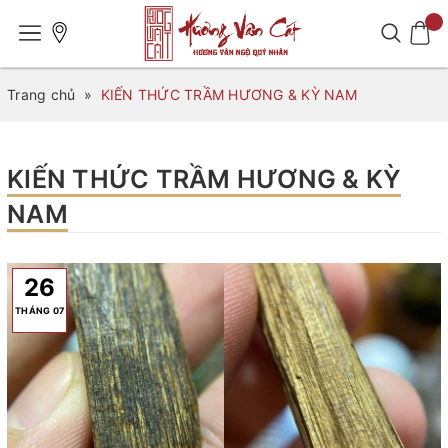
Trang chủ
»
KIẾN THỨC TRẦM HƯƠNG & KỲ NAM
KIẾN THỨC TRẦM HƯƠNG & KỲ
NAM
26
THÁNG 07