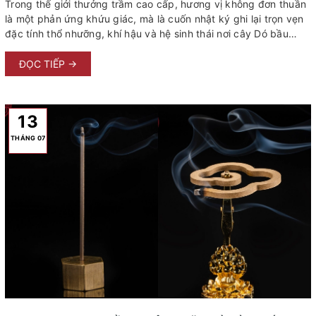
Trong thế giới thưởng trầm cao cấp, hương vị không đơn thuần
là một phản ứng khứu giác, mà là cuốn nhật ký ghi lại trọn vẹn
đặc tính thổ nhưỡng, khí hậu và hệ sinh thái nơi cây Dó bầu
(Aquilaria) sinh trưởng. Cùng một chi thực vật, cùng trải qua
quá trình tụ trầm từ những tổn thương, nhưng trầm hương sinh
ĐỌC TIẾP →
ra từ dải đất miền Trung Việt Nam lại mang một diện mạo hoàn
toàn khác biệt khi đặt cạnh trầm hương từ vùng hải đảo như
Indonesia hay Brunei. Sự khác biệt này tạo nên hai trường phái
13
thưởng ...
THÁNG 07