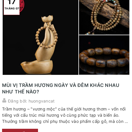
17
1. Hành...
THÁNG 07
MÙI VỊ TRẦM HƯƠNG NGÀY VÀ ĐÊM KHÁC NHAU
NHƯ THẾ NÀO?
Đăng bởi: huongvancat
Trầm hương – "vương mộc" của thế giới hương thơm – vốn nổi
tiếng với cấu trúc mùi hương vô cùng phức tạp và biến ảo.
Thưởng trầm không chỉ phụ thuộc vào phẩm cấp gỗ, mà còn bị
chi phối mạnh mẽ bởi môi trường, nhiệt độ, độ ẩm và đặc biệt là