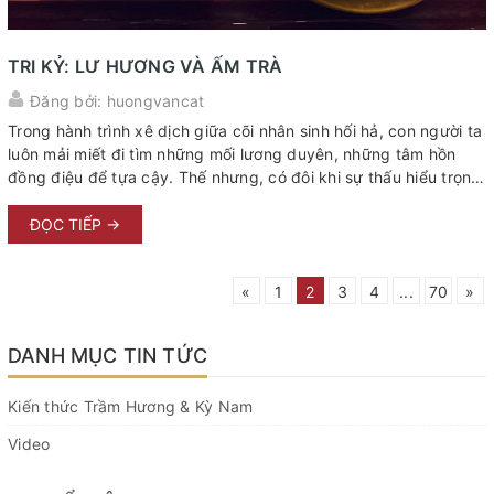
TRI KỶ: LƯ HƯƠNG VÀ ẤM TRÀ
Đăng bởi: huongvancat
Trong hành trình xê dịch giữa cõi nhân sinh hối hả, con người ta
luôn mải miết đi tìm những mối lương duyên, những tâm hồn
đồng điệu để tựa cậy. Thế nhưng, có đôi khi sự thấu hiểu trọn
vẹn nhất lại không đến từ ngôn từ của con người, mà lại ẩn hiện
trong sự lặng im của vạn vật. Giữa không gian tĩnh lặng của
ĐỌC TIẾP →
một trà thất quen thuộc, khi ánh chiều tà rớt nhẹ bên khung
cửa, sự hiện diện sóng đôi của một lư hương trầm và một ấm
«
1
2
3
4
...
70
»
trà chính là biểu tượng hoàn hảo nhất cho hai chữ "tri kỷ".
Không ồn ...
DANH MỤC TIN TỨC
Kiến thức Trầm Hương & Kỳ Nam
Video