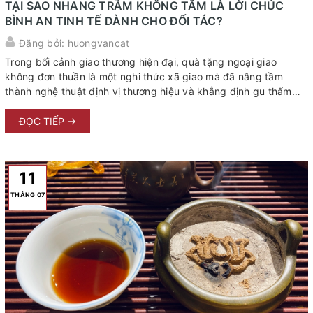
TẠI SAO NHANG TRẦM KHÔNG TĂM LÀ LỜI CHÚC
BÌNH AN TINH TẾ DÀNH CHO ĐỐI TÁC?
Đăng bởi: huongvancat
Trong bối cảnh giao thương hiện đại, quà tặng ngoại giao
không đơn thuần là một nghi thức xã giao mà đã nâng tầm
thành nghệ thuật định vị thương hiệu và khẳng định gu thẩm
mỹ của người tặng. Giữa vô vàn các vật phẩm xa xỉ, nhang
trầm không tăm đang trở thành sự lựa chọn tối thượng của giới
ĐỌC TIẾP →
tinh hoa khi muốn gửi gắm tâm ý đến đối tác. Không phô
trương bề nổi, món quà này mang trong mình sự mực thước,
chiều sâu văn hóa và là lời chúc bình an, hanh thông tinh tế
11
nhất mà không một ngôn từ nào có ...
THÁNG 07