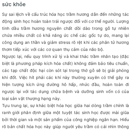
sức khỏe
Sự sai lệch về cấu trúc
hóa học trầm hương dẫn đến những tác
động sinh học hoàn toàn trái ngược đối với cơ thể người. Lượng
tinh dầu trầm hương nguyên chất dồi dào trong gỗ tự nhiên
chứa nhiều chất có khả năng ức chế các gốc tự do, mang lại
công dụng an thần và giảm stress rõ rệt khi các phân tử hương
thơm tiếp xúc với các cơ quan thụ cảm của não bộ.
Ngược lại, nếu quy trình xử lý và khai thác trầm nhân tạo (đặc
biệt là phương pháp kích hóa chất) không đảm bảo tiêu chuẩn,
các tạp chất độc hại còn sót lại trong thớ gỗ sẽ bị giải phóng
khi đốt. Việc hít phải các khí này thường xuyên có thể gây ra
hiện tượng kích ứng đường hô hấp, nhức đầu, hoàn toàn đi
ngược lại với tác dụng chữa bệnh và dưỡng sinh vốn có của
loại sản vật thượng hạng này.
Tựu trung lại, sự khác biệt hóa học giữa hai dòng trầm chính là
ranh giới phân định giữa một tuyệt tác sinh học được mài giũa
bởi thời gian và một sản phẩm của công nghiệp ngắn hạn. Hiểu
rõ bản chất hóa học này giúp người yêu trầm có cái nhìn thông