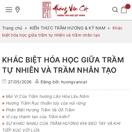
Trang chủ
»
KIẾN THỨC TRẦM HƯƠNG & KỲ NAM
»
Khác
biệt hóa học giữa trầm tự nhiên và trầm nhân tạo
KHÁC BIỆT HÓA HỌC GIỮA TRẦM
TỰ NHIÊN VÀ TRẦM NHÂN TẠO
27/05/2026
Đăng bởi: huongvancat
»
Mùi Vị Của Trầm hương Lão Hóa Lâu Năm
»
Hương Trầm Rục thuần túy của núi rừng
»
Phân Biệt Hương Trầm Và Gỗ Trầm
»
Vị cay thanh tao của Trầm kiến?
»
SỰ KHÁC NHAU CỦA TRẦM HƯƠNG KHI ĐEO TAY VÀ KHI
TIẾP XÚC VỚI LỬA