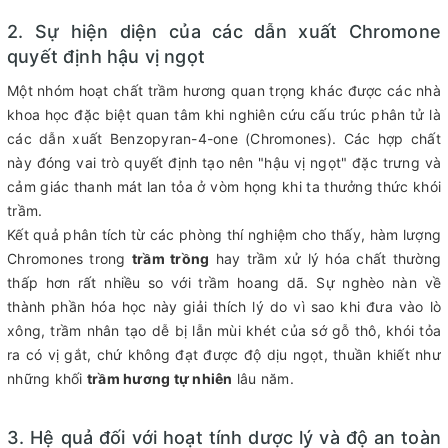
2. Sự hiện diện của các dẫn xuất Chromone
quyết định hậu vị ngọt
Một nhóm hoạt chất trầm hương quan trọng khác được các nhà
khoa học đặc biệt quan tâm khi nghiên cứu cấu trúc phân tử là
các dẫn xuất Benzopyran-4-one (Chromones). Các hợp chất
này đóng vai trò quyết định tạo nên "hậu vị ngọt" đặc trưng và
cảm giác thanh mát lan tỏa ở vòm họng khi ta thưởng thức khói
trầm.
Kết quả phân tích từ các phòng thí nghiệm cho thấy, hàm lượng
Chromones trong
trầm trồng
hay trầm xử lý hóa chất thường
thấp hơn rất nhiều so với trầm hoang dã. Sự nghèo nàn về
thành phần hóa học này giải thích lý do vì sao khi đưa vào lò
xông, trầm nhân tạo dễ bị lẫn mùi khét của sớ gỗ thô, khói tỏa
ra có vị gắt, chứ không đạt được độ dịu ngọt, thuần khiết như
những khối
trầm hương tự nhiên
lâu năm.
3. Hệ quả đối với hoạt tính dược lý và độ an toàn