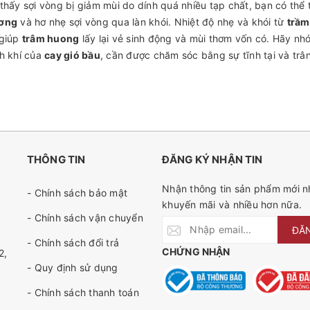
thấy sợi vòng bị giảm mùi do dính quá nhiều tạp chất, bạn có thể
ơng
và hơ nhẹ sợi vòng qua làn khói. Nhiệt độ nhẹ và khói từ
trầm
 giúp
trâm huong
lấy lại vẻ sinh động và mùi thơm vốn có. Hãy nhớ
h khí của
cay gió bầu
, cần được chăm sóc bằng sự tĩnh tại và trâ
THÔNG TIN
ĐĂNG KÝ NHẬN TIN
Nhận thông tin sản phẩm mới nh
- Chính sách bảo mật
khuyến mãi và nhiều hơn nữa.
- Chính sách vận chuyển
ĐĂ
- Chính sách đổi trả
CHỨNG NHẬN
2,
- Quy định sử dụng
- Chính sách thanh toán