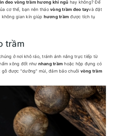
ên đeo vòng trầm hương khi ngủ
hay không? Để
ủa cơ thể, bạn nên tháo
vòng trầm đeo tay
và đặt
g không gian kín giúp
hương trầm
được tích tụ
o trầm
chúng ở nơi khô ráo, tránh ánh nắng trực tiếp từ
t phẩm xông đốt như
nhang trầm
hoặc hộp đựng có
t gỗ được "dưỡng" mùi, đảm bảo chuỗi
vòng trầm