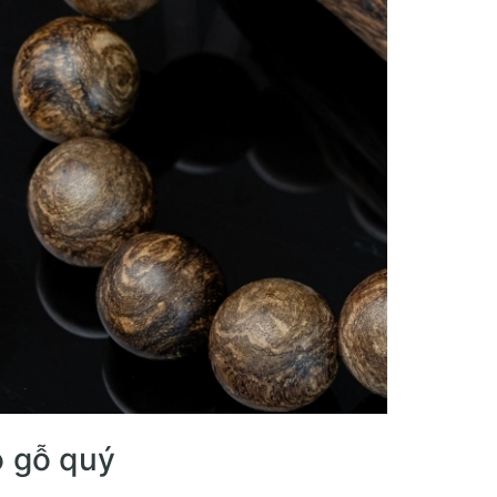
o gỗ quý