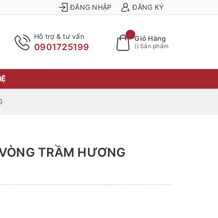
ĐĂNG NHẬP
ĐĂNG KÝ
Hỗ trợ & tư vấn
Giỏ Hàng
0901725199
(
) Sản phẩm
HỆ
G
N VÒNG TRẦM HƯƠNG