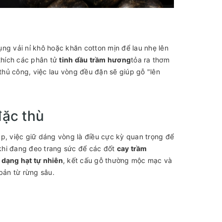
ng vải nỉ khô hoặc khăn cotton mịn để lau nhẹ lên
 thích các phân tử
tinh dầu trầm hương
tỏa ra thơm
thủ công, việc lau vòng đều đặn sẽ giúp gỗ "lên
đặc thù
p, việc giữ dáng vòng là điều cực kỳ quan trọng để
khi đang đeo trang sức để các đốt
cay trầm
 dạng hạt tự nhiên
, kết cấu gỗ thường mộc mạc và
bản từ rừng sâu.