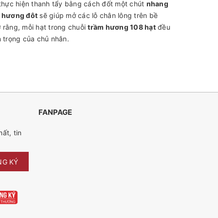
 thực hiện thanh tẩy bằng cách đốt một chút
nhang
 hương đôt
sẽ giúp mở các lỗ chân lông trên bề
 rằng, mỗi hạt trong chuỗi
trầm hương 108 hạt
đều
n trọng của chủ nhân.
FANPAGE
ất, tin
NG KÝ