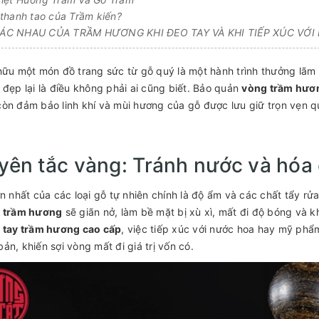
thanh tao của Trầm kiến?
C NHAU CỦA TRẦM HƯƠNG KHI ĐEO TAY VÀ KHI TIẾP XÚC VỚI
hữu một món đồ trang sức từ gỗ quý là một hành trình thưởng lãm
 đẹp lại là điều không phải ai cũng biết. Bảo quản
vòng trầm hươ
òn đảm bảo linh khí và mùi hương của gỗ được lưu giữ trọn vẹn 
ên tắc vàng: Tránh nước và hóa
ớn nhất của các loại gỗ tự nhiên chính là độ ẩm và các chất tẩy rử
 trầm hương
sẽ giãn nở, làm bề mặt bị xù xì, mất đi độ bóng và k
 tay trầm hương cao cấp
, việc tiếp xúc với nước hoa hay mỹ phẩ
ản, khiến sợi vòng mất đi giá trị vốn có.