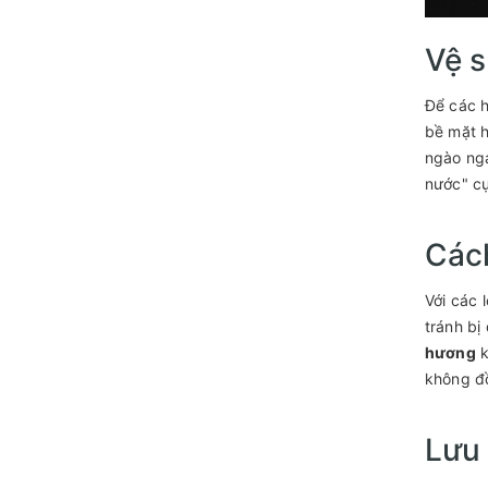
Vệ s
Để các h
bề mặt h
ngào ng
nước" cự
Cách
Với các 
tránh bị
hương
k
không đồ
Lưu 