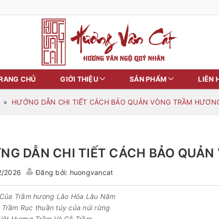
RANG CHỦ
GIỚI THIỆU
SẢN PHẨM
LIÊN 
»
HƯỚNG DẪN CHI TIẾT CÁCH BẢO QUẢN VÒNG TRẦM HƯƠN
NG DẪN CHI TIẾT CÁCH BẢO QUẢ
2/2026
Đăng bởi: huongvancat
 Của Trầm hương Lão Hóa Lâu Năm
Trầm Rục thuần túy của núi rừng
iệt Hương Trầm Và Gỗ Trầm