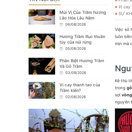
»
Vị cay 
Mùi Vị Của Trầm hương
»
SỰ KHÁ
Lão Hóa Lâu Năm
06/08/2026
Việc sở 
Hương Trầm Rục thuần
luôn bền
túy của núi rừng
mịn mà c
05/08/2026
Phân Biệt Hương Trầm
Nguy
Và Gỗ Trầm
03/08/2026
Kẻ thù l
Vị cay thanh tao của
trong
gỗ
Trầm kiến?
sợi
vòng
02/08/2026
nguyên b