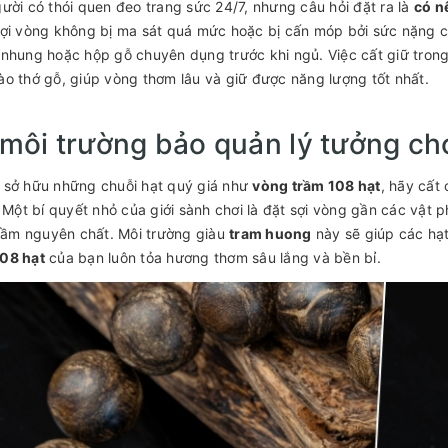
ười có thói quen đeo trang sức 24/7, nhưng câu hỏi đặt ra là
có n
ợi vòng không bị ma sát quá mức hoặc bị cấn móp bởi sức nặng c
nhung hoặc hộp gỗ chuyên dụng trước khi ngủ. Việc cất giữ tron
o thớ gỗ, giúp vòng thơm lâu và giữ được năng lượng tốt nhất.
môi trường bảo quản lý tưởng ch
 sở hữu những chuỗi hạt quý giá như
vòng trầm 108 hạt
, hãy cất 
. Một bí quyết nhỏ của giới sành chơi là đặt sợi vòng gần các vậ
trầm nguyên chất. Môi trường giàu
tram huong
này sẽ giúp các hạ
08 hạt
của bạn luôn tỏa hương thơm sâu lắng và bền bỉ.