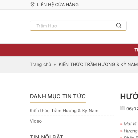
LIÊN HỆ CỬA HÀNG
T
Trang chủ
»
KIẾN THỨC TRẦM HƯƠNG & KỲ NAM
HƯỚ
DANH MỤC TIN TỨC
06/0
Kiến thức Trầm Hương & Kỳ Nam
Video
»
Mùi Vị
»
Hương 
TIN NỔI BẬT
»
Phân B