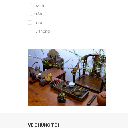
banh
tròn
trúc
lu thống
tự nhiên
108 hạt
216 hạt
VỀ CHÚNG TÔI