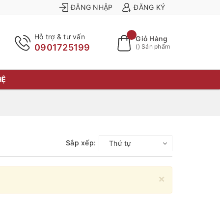
ĐĂNG NHẬP
ĐĂNG KÝ
Hỗ trợ & tư vấn
Giỏ Hàng
0901725199
(
) Sản phẩm
HỆ
Sắp xếp:
Thứ tự
×