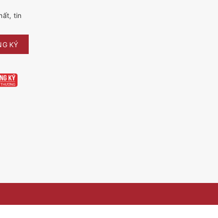
ất, tin
NG KÝ