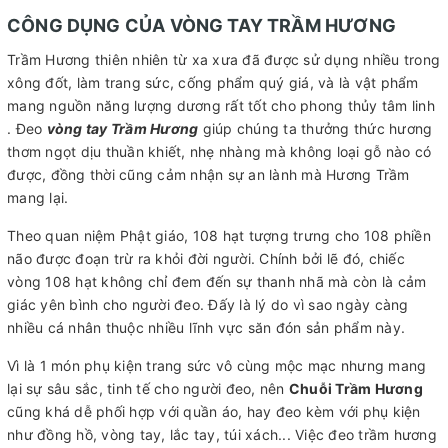
CÔNG DỤNG CỦA VÒNG TAY TRẦM HƯƠNG
Trầm Hương thiên nhiên từ xa xưa đã được sử dụng nhiều trong
xông đốt, làm trang sức, cống phẩm quý giá, và là vật phẩm
mang nguồn năng lượng dương rất tốt cho phong thủy tâm linh
. Đeo
vòng tay Trầm Hương
giúp chúng ta thưởng thức hương
thơm ngọt dịu thuần khiết, nhẹ nhàng mà không loại gỗ nào có
được, đồng thời cũng cảm nhận sự an lành mà Hương Trầm
mang lại.
Theo quan niệm Phật giáo, 108 hạt tượng trưng cho 108 phiền
não được đoạn trừ ra khỏi đời người. Chính bởi lẽ đó, chiếc
vòng 108 hạt không chỉ đem đến sự thanh nhã mà còn là cảm
giác yên bình cho người đeo. Đấy là lý do vì sao ngày càng
nhiều cá nhân thuộc nhiều lĩnh vực săn đón sản phẩm này.
Vì là 1 món phụ kiện trang sức vô cùng mộc mạc nhưng mang
lại sự sâu sắc, tinh tế cho người đeo, nên
Chuỗi Trầm Hương
cũng khá dễ phối hợp với quần áo, hay đeo kèm với phụ kiện
như đồng hồ, vòng tay, lắc tay, túi xách... Việc đeo trầm hương