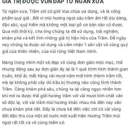
GIÁ TRỊ ĐƯỢC VUN ĐẮP TỪ NGÀN XƯA
Từ ngàn xưa, Trầm chỉ có giới Vua chúa ưa dùng, và là cống
phẩm quý giá . Bởi vì mùi hương ngọt sâu trầm ấm rất dịu dàng,
đặc sắc, quý hiếm mà không một loại gỗ cơ bản nào có được.
Qua mỗi thời kỳ, cha ông chúng ta đã sử dụng, trải nghiệm,
khám phá và kết tinh những giá trị hiện hữu của Trầm. Để ngày
nay chúng ta được sử dụng và cảm nhận 1 sản vật vô cùng quý
giá của thiên nhiên, của núi rừng Việt Nam mình.
Mang trong mình một vẻ đẹp vô cùng đơn giản mộc mạc, thế
nhưng đằng sau sự đơn giản ấy lại là 1 quá trình hình thành gian
truân, khổ ải, mất hàng vài mươi năm mới hình thành trầm tốt,
mà lại không phải cây dó bầu bị thương nào cũng hình thành
Trầm. Càng khám phá sâu, chúng ta lại càng ngạc nhiên hơn
khi mở ra được thế giới hương trầm với vài mươi tính chất vân
sớ độc lạ, với vài trăm mùi hương khác nhau mà đến nay vẫn
chưa khám phá hết. Đấy là chưa kể đến việc chỉ có vài vùng
đất đặc thù của một số nước mới xuất hiện Hương Trầm mùi
ngọt rất tốt và vô cùng hiếm có.