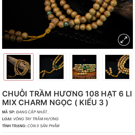
CHUỖI TRẦM HƯƠNG 108 HẠT 6 LI
MIX CHARM NGỌC ( KIỂU 3 )
MÃ SP:
ĐANG CẬP NHẬT...
LOẠI:
VÒNG TAY TRẦM HƯƠNG
TÌNH TRẠNG:
CÒN 0 SẢN PHẨM