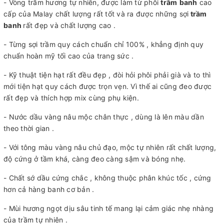
- Vòng trầm hương tự nhiên, được làm từ phôi
trầm
banh
cao
cấp của Malay chất lượng rất tốt và ra được những sợi
trầm
banh
rất đẹp và chất lượng cao .
- Từng sợi trầm quy cách chuẩn chỉ 100% , khẳng định quy
chuẩn hoàn mỹ tối cao của trang sức .
- Kỹ thuật tiện hạt rất đều đẹp , đòi hỏi phôi phải già và to thì
mới tiện hạt quy cách được trọn vẹn. Vì thế ai cũng đeo được
rất đẹp và thích hợp mix cùng phụ kiện.
- Nước dầu vàng nâu mộc chân thực , dùng là lên màu dần
theo thời gian .
- Với tông màu vàng nâu chủ đạo, mộc tự nhiên rất chất lượng,
độ cứng ở tầm khá, càng đeo càng sậm và bóng nhẹ.
- Chất sớ dầu cứng chắc , không thuộc phân khúc tốc , cứng
hơn cả hàng banh cơ bản .
- Mùi hương ngọt dịu sâu tinh tế mang lại cảm giác nhẹ nhàng
của trầm tự nhiên .