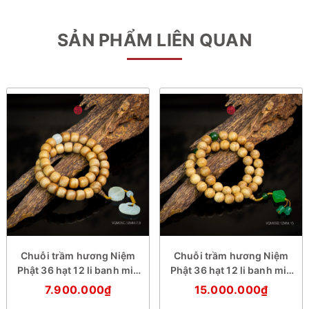
SẢN PHẨM LIÊN QUAN
Chuỗi trầm hương Niệm
Chuỗi trầm hương Niệm
Phật 36 hạt 12 li banh mix
Phật 36 hạt 12 li banh mix
đá trắng
đá xanh
7.900.000₫
15.000.000₫