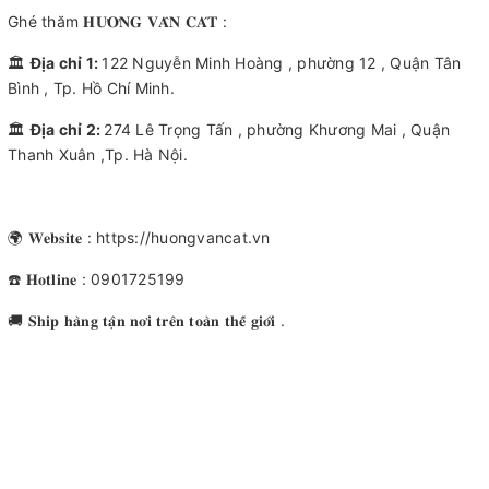
Ghé thăm 𝐇𝐔̛𝐎̛𝐍𝐆 𝐕𝐀̂𝐍 𝐂𝐀́𝐓 :
🏛
Địa chỉ 1:
122 Nguyễn Minh Hoàng , phường 12 , Quận Tân
Bình , Tp. Hồ Chí Minh.
🏛
Địa chỉ 2:
274 Lê Trọng Tấn , phường Khương Mai , Quận
Thanh Xuân ,Tp. Hà Nội.
🌍 𝐖𝐞𝐛𝐬𝐢𝐭𝐞 : https://huongvancat.vn
☎️ 𝐇𝐨𝐭𝐥𝐢𝐧𝐞 : 0901725199
🚚 𝐒𝐡𝐢𝐩 𝐡𝐚̀𝐧𝐠 𝐭𝐚̣̂𝐧 𝐧𝐨̛𝐢 𝐭𝐫𝐞̂𝐧 𝐭𝐨𝐚̀𝐧 𝐭𝐡𝐞̂́ 𝐠𝐢𝐨̛́𝐢 .