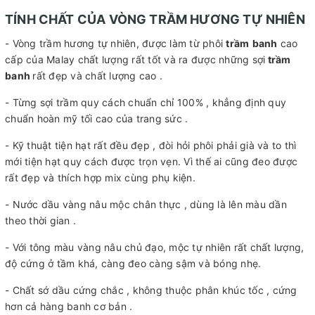
TÍNH CHẤT CỦA VÒNG TRẦM HƯƠNG TỰ NHIÊN
- Vòng trầm hương tự nhiên, được làm từ phôi
trầm
banh
cao
cấp của Malay chất lượng rất tốt và ra được những sợi
trầm
banh
rất đẹp và chất lượng cao .
- Từng sợi trầm quy cách chuẩn chỉ 100% , khẳng định quy
chuẩn hoàn mỹ tối cao của trang sức .
- Kỹ thuật tiện hạt rất đều đẹp , đòi hỏi phôi phải già và to thì
mới tiện hạt quy cách được trọn vẹn. Vì thế ai cũng đeo được
rất đẹp và thích hợp mix cùng phụ kiện.
- Nước dầu vàng nâu mộc chân thực , dùng là lên màu dần
theo thời gian .
- Với tông màu vàng nâu chủ đạo, mộc tự nhiên rất chất lượng,
độ cứng ở tầm khá, càng đeo càng sậm và bóng nhẹ.
- Chất sớ dầu cứng chắc , không thuộc phân khúc tốc , cứng
hơn cả hàng banh cơ bản .