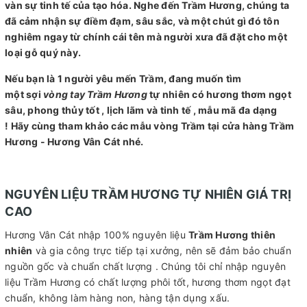
vàn sự tinh tế của tạo hóa. Nghe đến Trầm Hương, chúng ta
đã cảm nhận sự điềm đạm, sâu sắc, và một chút gì đó tôn
nghiêm ngay từ chính cái tên mà người xưa đã đặt cho một
loại gỗ quý này.
Nếu bạn là 1 người yêu mến Trầm, đang muốn tìm
một sợi
vòng tay Trầm Hương
tự nhiên có hương thơm ngọt
sâu, phong thủy tốt , lịch lãm và tinh tế , mẫu mã đa dạng
! Hãy cùng tham khảo các mẫu vòng Trầm tại cửa hàng Trầm
Hương - Hương Vân Cát nhé.
NGUYÊN LIỆU TRẦM HƯƠNG TỰ NHIÊN GIÁ TRỊ
CAO
Hương Vân Cát nhập 100% nguyên liệu
Trầm Hương thiên
nhiên
và gia công trực tiếp tại xưởng, nên sẽ đảm bảo chuẩn
nguồn gốc và chuẩn chất lượng . Chúng tôi chỉ nhập nguyên
liệu Trầm Hương có chất lượng phôi tốt, hương thơm ngọt đạt
chuẩn, không làm hàng non, hàng tận dụng xấu.