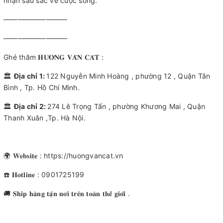
nhận sâu sắc về cuộc sống.
—————————
—————————
Ghé thăm 𝐇𝐔̛𝐎̛𝐍𝐆 𝐕𝐀̂𝐍 𝐂𝐀́𝐓 :
🏛
Địa chỉ 1:
122 Nguyễn Minh Hoàng , phường 12 , Quận Tân
Bình , Tp. Hồ Chí Minh.
🏛
Địa chỉ 2:
274 Lê Trọng Tấn , phường Khương Mai , Quận
Thanh Xuân ,Tp. Hà Nội.
🌍 𝐖𝐞𝐛𝐬𝐢𝐭𝐞 : https://huongvancat.vn
☎️ 𝐇𝐨𝐭𝐥𝐢𝐧𝐞 : 0901725199
🚚 𝐒𝐡𝐢𝐩 𝐡𝐚̀𝐧𝐠 𝐭𝐚̣̂𝐧 𝐧𝐨̛𝐢 𝐭𝐫𝐞̂𝐧 𝐭𝐨𝐚̀𝐧 𝐭𝐡𝐞̂́ 𝐠𝐢𝐨̛́𝐢 .