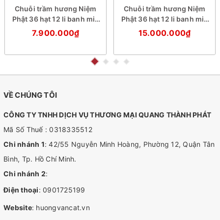
Chuỗi trầm hương Niệm
Chuỗi trầm hương Niệm
Phật 36 hạt 12 li banh mix
Phật 36 hạt 12 li banh mix
đá trắng
đá xanh
7.900.000₫
15.000.000₫
VỀ CHÚNG TÔI
CÔNG TY TNHH DỊCH VỤ THƯƠNG MẠI QUANG THÀNH PHÁT
Mã Số Thuế : 0318335512
Chi nhánh 1
: 42/55 Nguyễn Minh Hoàng, Phường 12, Quận Tân
Bình, Tp. Hồ Chí Minh.
Chi nhánh 2
:
Điện thoại
:
0901725199
Website
:
huongvancat.vn