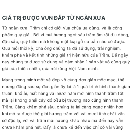
GIÁ TRỊ ĐƯỢC VUN ĐẮP TỪ NGÀN XƯA
Từ ngàn xưa, Trầm chỉ có giới Vua chúa ưa dùng, và là cống
phẩm quý giá . Bởi vì mùi hương ngọt sâu trầm ấm rất dịu dàng,
đặc sắc, quý hiếm mà không một loại gỗ cơ bản nào có được.
Qua mỗi thời kỳ, cha ông chúng ta đã sử dụng, trải nghiệm,
khám phá và kết tinh những giá trị hiện hữu của Trầm. Để ngày
nay chúng ta được sử dụng và cảm nhận 1 sản vật vô cùng quý
giá của thiên nhiên, của núi rừng Việt Nam mình.
Mang trong mình một vẻ đẹp vô cùng đơn giản mộc mạc, thế
nhưng đằng sau sự đơn giản ấy lại là 1 quá trình hình thành gian
truân, khổ ải, mất hàng vài mươi năm mới hình thành trầm tốt,
mà lại không phải cây dó bầu bị thương nào cũng hình thành
Trầm. Càng khám phá sâu, chúng ta lại càng ngạc nhiên hơn
khi mở ra được thế giới hương trầm với vài mươi tính chất vân
sớ độc lạ, với vài trăm mùi hương khác nhau mà đến nay vẫn
chưa khám phá hết. Đấy là chưa kể đến việc chỉ có vài vùng