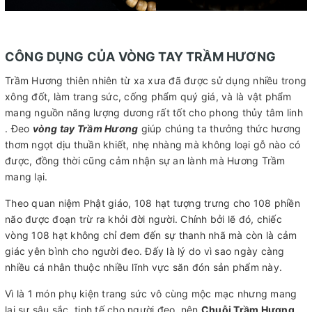
CÔNG DỤNG CỦA VÒNG TAY TRẦM HƯƠNG
Trầm Hương thiên nhiên từ xa xưa đã được sử dụng nhiều trong
xông đốt, làm trang sức, cống phẩm quý giá, và là vật phẩm
mang nguồn năng lượng dương rất tốt cho phong thủy tâm linh
. Đeo
vòng tay Trầm Hương
giúp chúng ta thưởng thức hương
thơm ngọt dịu thuần khiết, nhẹ nhàng mà không loại gỗ nào có
được, đồng thời cũng cảm nhận sự an lành mà Hương Trầm
mang lại.
Theo quan niệm Phật giáo, 108 hạt tượng trưng cho 108 phiền
não được đoạn trừ ra khỏi đời người. Chính bởi lẽ đó, chiếc
vòng 108 hạt không chỉ đem đến sự thanh nhã mà còn là cảm
giác yên bình cho người đeo. Đấy là lý do vì sao ngày càng
nhiều cá nhân thuộc nhiều lĩnh vực săn đón sản phẩm này.
Vì là 1 món phụ kiện trang sức vô cùng mộc mạc nhưng mang
lại sự sâu sắc, tinh tế cho người đeo, nên
Chuỗi Trầm Hương