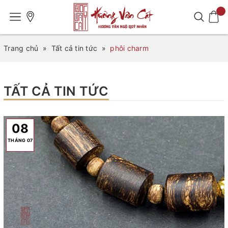
Trang chủ
»
Tất cả tin tức
»
phôi charm
TẤT CẢ TIN TỨC
08
THÁNG 07