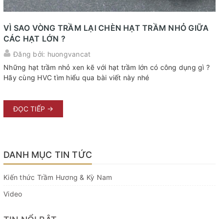
VÌ SAO VÒNG TRẦM LẠI CHÈN HẠT TRẦM NHỎ GIỮA
CÁC HẠT LỚN ?
Đăng bởi: huongvancat
Những hạt trầm nhỏ xen kẽ với hạt trầm lớn có công dụng gì ?
Hãy cùng HVC tìm hiểu qua bài viết này nhé
ĐỌC TIẾP →
DANH MỤC TIN TỨC
Kiến thức Trầm Hương & Kỳ Nam
Video