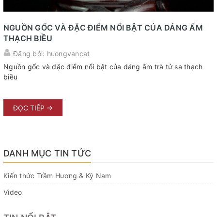
NGUỒN GỐC VÀ ĐẶC ĐIỂM NỔI BẬT CỦA DÁNG ẤM
THẠCH BIỀU
Đăng bởi: huongvancat
Nguồn gốc và đặc điểm nổi bật của dáng ấm trà tử sa thạch
biều
ĐỌC TIẾP →
DANH MỤC TIN TỨC
Kiến thức Trầm Hương & Kỳ Nam
Video