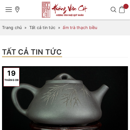
Trang chủ
»
Tất cả tin tức
»
ấm trà thạch biều
TẤT CẢ TIN TỨC
19
THÁNG 09