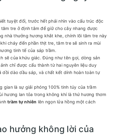
ết tuyệt đối, trước hết phải nhìn vào cấu trúc độc
 tăm tre ở định tâm để giữ cho cây nhang được
ng nhà thưởng hương khắt khe, chính lõi tăm tre này
hi cháy đến phần thịt tre, tăm tre sẽ sinh ra mùi
hương tinh tế của sáp trầm.
h sẽ của khứu giác. Đúng như tên gọi, dòng sản
ảnh chỉ được cấu thành từ hai nguyên liệu duy
dồi dào dầu sáp, và chất kết dính hoàn toàn tự
 gian là sự giải phóng 100% tinh túy của trầm
ùi hương lan tỏa trong không khí là thứ hương thơm
mảnh
trầm tự nhiên
lên ngọn lửa hồng một cách
iao hưởng không lời của