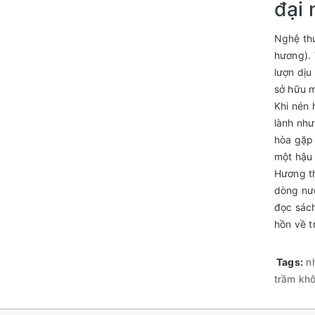
đại
Nghệ thu
hương). 
lượn dịu
sở hữu m
Khi nén 
lành như
hòa gặp 
một hậu 
Hương th
dòng nướ
đọc sách
hồn về t
Tags:
n
trầm kh