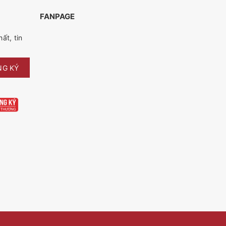
FANPAGE
ất, tin
NG KÝ