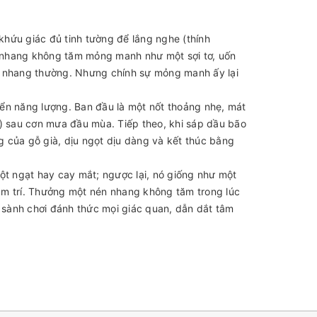
hứu giác đủ tinh tường để lắng nghe (thính
ủa nhang không tăm mỏng manh như một sợi tơ, uốn
ư nhang thường. Nhưng chính sự mỏng manh ấy lại
ển năng lượng. Ban đầu là một nốt thoảng nhẹ, mát
) sau cơn mưa đầu mùa. Tiếp theo, khi sáp dầu bão
 của gỗ già, dịu ngọt dịu dàng và kết thúc bằng
t ngạt hay cay mắt; ngược lại, nó giống như một
âm trí. Thưởng một nén nhang không tăm trong lúc
i sành chơi đánh thức mọi giác quan, dẫn dắt tâm