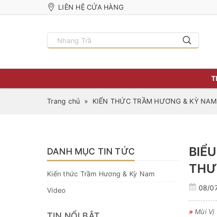
LIÊN HỆ CỬA HÀNG
T
Trang chủ
»
KIẾN THỨC TRẦM HƯƠNG & KỲ NAM
BIỂ
DANH MỤC TIN TỨC
THƯ
Kiến thức Trầm Hương & Kỳ Nam
08/0
Video
»
Mùi Vị
TIN NỔI BẬT