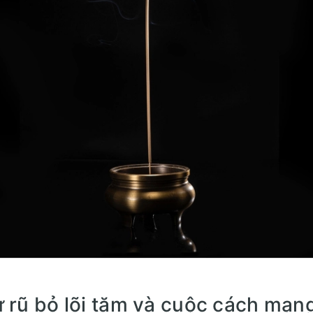
ự rũ bỏ lõi tăm và cuộc cách mạ