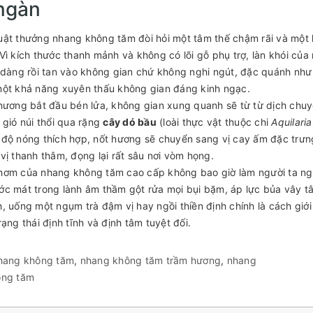
 ngàn
ật thưởng nhang không tăm đòi hỏi một tâm thế chậm rãi và một k
Vì kích thước thanh mảnh và không có lõi gỗ phụ trợ, làn khói c
 dàng rồi tan vào không gian chứ không nghi ngút, đặc quánh nh
ột khả năng xuyên thấu không gian đáng kinh ngạc.
hương bắt đầu bén lửa, không gian xung quanh sẽ từ từ dịch chuy
 gió núi thổi qua rặng
cây dó bầu
(loài thực vật thuộc chi
Aquilaria
độ nóng thích hợp, nốt hương sẽ chuyển sang vị cay ấm đặc trưng
vị thanh thâm, đọng lại rất sâu nơi vòm họng.
ơm của nhang không tăm cao cấp không bao giờ làm người ta ngộ
c mát trong lành âm thầm gột rửa mọi bụi bặm, áp lực bủa vây t
, uống một ngụm trà đậm vị hay ngồi thiền định chính là cách giớ
rạng thái định tĩnh và định tâm tuyệt đối.
hang không tăm
,
nhang không tăm trầm hương
,
nhang
ông tăm