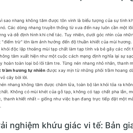
vì sao nhang không tăm được tôn vinh là biểu tượng của sự tinh khi
nó. Các dòng nhang truyền thống từ xưa đến nay luôn cần một lõi
ng và dễ định hình khi chế tác. Tuy nhiên, dưới góc nhìn của nhữ
ột "điểm trừ" lớn làm ảnh hưởng đến độ thuần khiết của mùi hương. k
n khói độc lập thoảng mùi tạp chất làm tạp tính và bẻ gãy các nốt 
ông tăm xuất hiện như một cuộc cách mạng định nghĩa lại sự sạc
 hoàn toàn loại bỏ lõi tăm tre. Từng nén nhang nhỏ nhắn, thanh m
t
trầm hương tự nhiên
được xay mịn từ những phôi trầm hoang dã 
vỏ cây bời lời.
nén nhang không tăm được châm lửa, toàn bộ làn khói tỏa ra không
hất. Không có mùi khét của gỗ tạp, không có tạp chất pha lẫn, m
 thanh khiết nhất – giống như việc bạn đang trực tiếp đặt một 
.
rải nghiệm khứu giác vi tế: Bản g