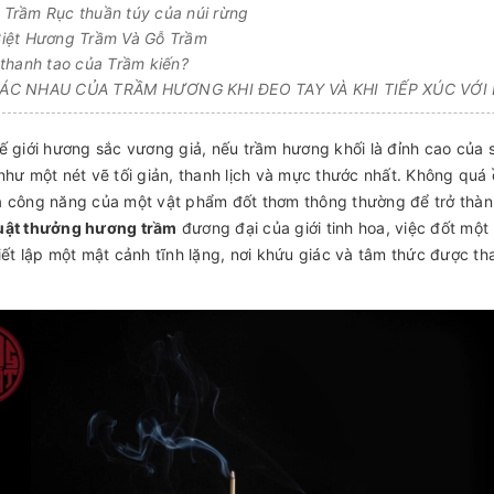
Trầm Rục thuần túy của núi rừng
iệt Hương Trầm Và Gỗ Trầm
thanh tao của Trầm kiến?
C NHAU CỦA TRẦM HƯƠNG KHI ĐEO TAY VÀ KHI TIẾP XÚC VỚI
ế giới hương sắc vương giả, nếu trầm hương khối là đỉnh cao của 
như một nét vẽ tối giản, thanh lịch và mực thước nhất. Không qu
 công năng của một vật phẩm đốt thơm thông thường để trở thành 
uật thưởng hương trầm
đương đại của giới tinh hoa, việc đốt mộ
iết lập một mật cảnh tĩnh lặng, nơi khứu giác và tâm thức được t