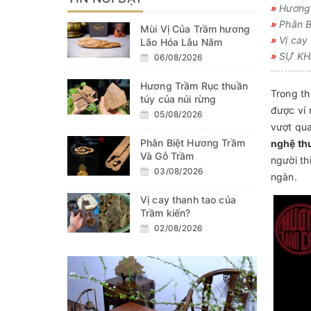
»
Hương 
»
Phân B
Mùi Vị Của Trầm hương
»
Vị cay 
Lão Hóa Lâu Năm
»
SỰ KHÁ
06/08/2026
Hương Trầm Rục thuần
Trong th
túy của núi rừng
được ví 
05/08/2026
vượt qua
Phân Biệt Hương Trầm
nghệ th
Và Gỗ Trầm
người th
03/08/2026
ngàn.
Vị cay thanh tao của
Trầm kiến?
02/08/2026