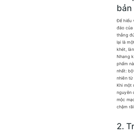
bản
Để hiểu 
đáo của 
thẳng đứ
lại là m
khét, là
Nhang kh
phẩm này
nhất: bộ
nhiên từ 
Khi một 
nguyên c
mộc mạc,
chậm rãi
2. T