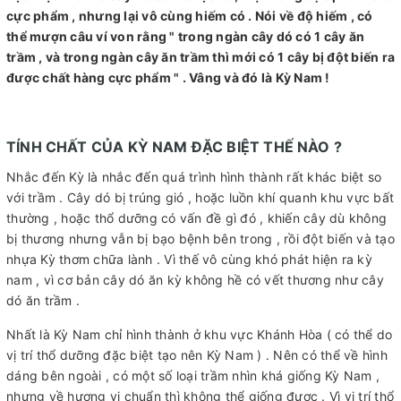
cực phẩm , nhưng lại vô cùng hiếm có . Nói về độ hiếm , có
thể mượn câu ví von rằng " trong ngàn cây dó có 1 cây ăn
trầm , và trong ngàn cây ăn trầm thì mới có 1 cây bị đột biến ra
được chất hàng cực phẩm " . Vâng và đó là Kỳ Nam !
TÍNH CHẤT CỦA KỲ NAM ĐẶC BIỆT THẾ NÀO ?
Nhắc đến Kỳ là nhắc đến quá trình hình thành rất khác biệt so
với trầm . Cây dó bị trúng gió , hoặc luồn khí quanh khu vực bất
thường , hoặc thổ dưỡng có vấn đề gì đó , khiến cây dù không
bị thương nhưng vẫn bị bạo bệnh bên trong , rồi đột biến và tạo
nhựa Kỳ thơm chữa lành . Vì thế vô cùng khó phát hiện ra kỳ
nam , vì cơ bản cây dó ăn kỳ không hề có vết thương như cây
dó ăn trầm .
Nhất là Kỳ Nam chỉ hình thành ở khu vực Khánh Hòa ( có thể do
vị trí thổ dưỡng đặc biệt tạo nên Kỳ Nam ) . Nên có thể về hình
dáng bên ngoài , có một số loại trầm nhìn khá giống Kỳ Nam ,
nhưng về hương vị chuẩn thì không thể giống được . Vì vị trí thổ