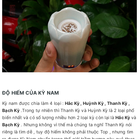
ĐỘ HIẾM CỦA KỲ NAM
Kỳ nam được chia làm 4 loại :
Hắc Kỳ , Huỳnh Kỳ , Thanh Kỳ ,
Bạch Kỳ
.Trong tự nhiên thì Thanh Kỳ và Huỳnh Kỳ là 2 loại phổ
biến nhất và có số lượng nhiều hơn 2 loại kỳ còn lại là
Hắc Kỳ
và
Bạch Kỳ
. Nhưng không vì thế mà chúng ta nghĩ Thanh Kỳ nói
riêng là tìm dễ , tuy độ hiếm không phải thuộc Top , nhưng tìm
ra được Kỳ Nam chuẩn trong thế giới trầm hương này quả thực