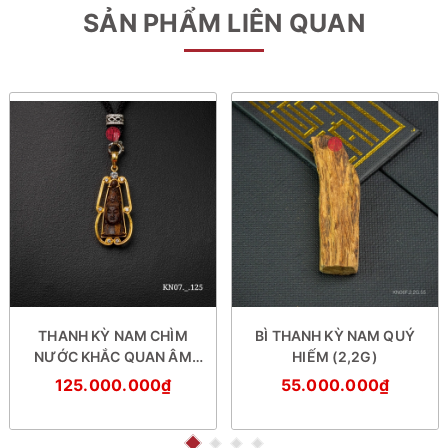
SẢN PHẨM LIÊN QUAN
THANH KỲ NAM CHÌM
BÌ THANH KỲ NAM QUÝ
NƯỚC KHẮC QUAN ÂM
HIẾM (2,2G)
(Hiếm)
125.000.000₫
55.000.000₫