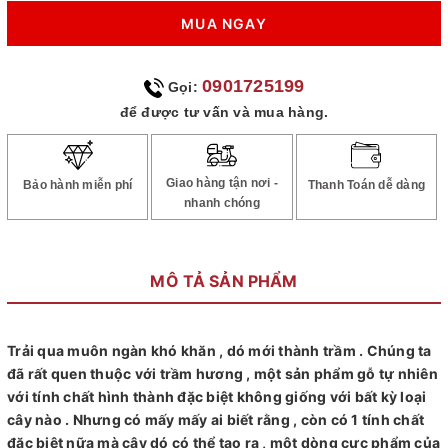
MUA NGAY
0901725199
Gọi:
để được tư vấn và mua hàng.
Giao hàng tận nơi -
Bảo hành miễn phí
Thanh Toán dễ dàng
nhanh chóng
MÔ TẢ SẢN PHẨM
Trải qua muôn ngàn khó khăn , dó mới thành trầm . Chúng ta
đã rất quen thuộc với trầm hương , một sản phẩm gỗ tự nhiên
với tính chất hình thành đặc biệt không giống với bất kỳ loại
cây nào . Nhưng có mấy mấy ai biết rằng , còn có 1 tính chất
đặc biệt nữa mà cây dó có thể tạo ra , một dòng cực phẩm của