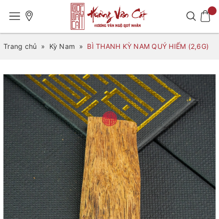
Trang chủ
»
Kỳ Nam
»
BÌ THANH KỲ NAM QUÝ HIẾM (2,6G)