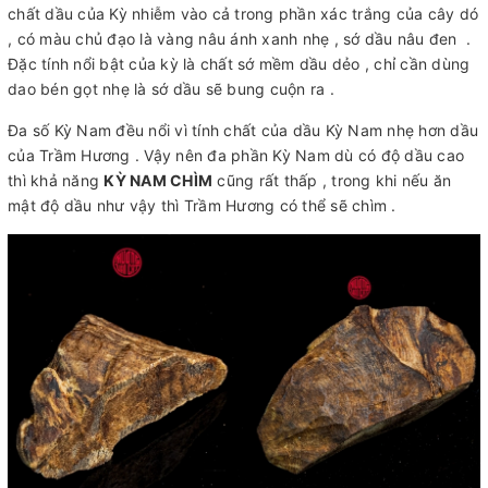
chất dầu của Kỳ nhiễm vào cả trong phần xác trắng của cây dó
, có màu chủ đạo là vàng nâu ánh xanh nhẹ , sớ dầu nâu đen .
Đặc tính nổi bật của kỳ là chất sớ mềm dầu dẻo , chỉ cần dùng
dao bén gọt nhẹ là sớ dầu sẽ bung cuộn ra .
Đa số Kỳ Nam đều nổi vì tính chất của dầu Kỳ Nam nhẹ hơn dầu
của Trầm Hương . Vậy nên đa phần Kỳ Nam dù có độ dầu cao
thì khả năng
KỲ NAM CHÌM
cũng rất thấp , trong khi nếu ăn
mật độ dầu như vậy thì Trầm Hương có thể sẽ chìm .