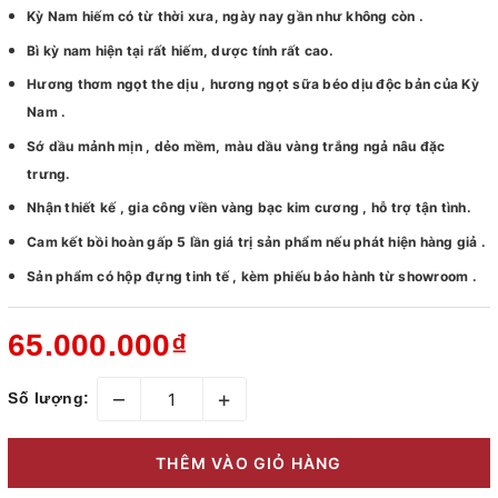
Kỳ Nam hiếm có từ thời xưa, ngày nay gần như không còn .
Bì kỳ nam hiện tại rất hiếm, dược tính rất cao.
Hương thơm ngọt the dịu , hương ngọt sữa béo dịu độc bản của Kỳ
Nam .
Sớ dầu mảnh mịn , dẻo mềm, màu dầu vàng trắng ngả nâu đặc
trưng.
Nhận thiết kế , gia công viền vàng bạc kim cương , hỗ trợ tận tình.
Cam kết bồi hoàn gấp 5 lần giá trị sản phẩm nếu phát hiện hàng giả .
Sản phẩm có hộp đựng tinh tế , kèm phiếu bảo hành từ showroom .
65.000.000₫
–
+
Số lượng:
THÊM VÀO GIỎ HÀNG