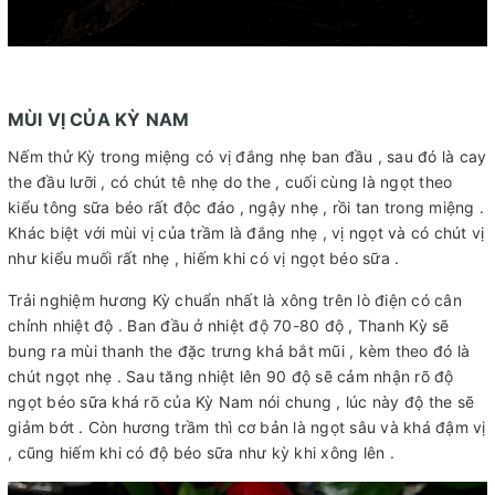
MÙI VỊ CỦA KỲ NAM
Nếm thử Kỳ trong miệng có vị đắng nhẹ ban đầu , sau đó là cay
the đầu lưỡi , có chút tê nhẹ do the , cuối cùng là ngọt theo
kiểu tông sữa béo rất độc đáo , ngậy nhẹ , rồi tan trong miệng .
Khác biệt với mùi vị của trầm là đắng nhẹ , vị ngọt và có chút vị
như kiểu muối rất nhẹ , hiếm khi có vị ngọt béo sữa .
Trải nghiệm hương Kỳ chuẩn nhất là xông trên lò điện có cân
chỉnh nhiệt độ . Ban đầu ở nhiệt độ 70-80 độ , Thanh Kỳ sẽ
bung ra mùi thanh the đặc trưng khá bắt mũi , kèm theo đó là
chút ngọt nhẹ . Sau tăng nhiệt lên 90 độ sẽ cảm nhận rõ độ
ngọt béo sữa khá rõ của Kỳ Nam nói chung , lúc này độ the sẽ
giảm bớt . Còn hương trầm thì cơ bản là ngọt sâu và khá đậm vị
, cũng hiếm khi có độ béo sữa như kỳ khi xông lên .