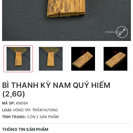
BÌ THANH KỲ NAM QUÝ HIẾM
(2,6G)
MÃ SP:
KN06A
LOẠI:
VÒNG TAY TRẦM HƯƠNG
TÌNH TRẠNG:
CÒN 1 SẢN PHẨM
THÔNG TIN SẢN PHẨM