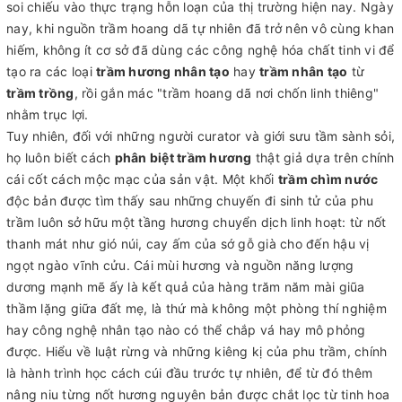
soi chiếu vào thực trạng hỗn loạn của thị trường hiện nay. Ngày
nay, khi nguồn trầm hoang dã tự nhiên đã trở nên vô cùng khan
hiếm, không ít cơ sở đã dùng các công nghệ hóa chất tinh vi để
tạo ra các loại
trầm hương nhân tạo
hay
trầm nhân tạo
từ
trầm trồng
, rồi gắn mác "trầm hoang dã nơi chốn linh thiêng"
nhằm trục lợi.
Tuy nhiên, đối với những người curator và giới sưu tầm sành sỏi,
họ luôn biết cách
phân biệt trầm hương
thật giả dựa trên chính
cái cốt cách mộc mạc của sản vật. Một khối
trầm chìm nước
độc bản được tìm thấy sau những chuyến đi sinh tử của phu
trầm luôn sở hữu một tầng hương chuyển dịch linh hoạt: từ nốt
thanh mát như gió núi, cay ấm của sớ gỗ già cho đến hậu vị
ngọt ngào vĩnh cửu. Cái mùi hương và nguồn năng lượng
dương mạnh mẽ ấy là kết quả của hàng trăm năm mài giũa
thầm lặng giữa đất mẹ, là thứ mà không một phòng thí nghiệm
hay công nghệ nhân tạo nào có thể chắp vá hay mô phỏng
được. Hiểu về luật rừng và những kiêng kị của phu trầm, chính
là hành trình học cách cúi đầu trước tự nhiên, để từ đó thêm
nâng niu từng nốt hương nguyên bản được chắt lọc từ tinh hoa