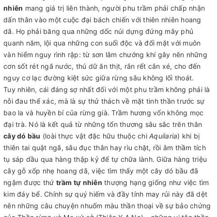
nhiên
mang giá trị liên thành, người phu trầm phải chấp nhận
dấn thân vào một cuộc đại bách chiến với thiên nhiên hoang
dã. Họ phải băng qua những dốc núi dựng đứng mây phủ
quanh năm, lội qua những con suối độc và đối mặt với muôn
vàn hiểm nguy rình rập: từ sơn lâm chướng khí gây nên những
cơn sốt rét ngã nước, thú dữ ăn thịt, rắn rết cắn xé, cho đến
nguy cơ lạc đường kiệt sức giữa rừng sâu không lối thoát.
Tuy nhiên, cái đáng sợ nhất đối với một phu trầm không phải là
nỗi đau thể xác, mà là sự thử thách về mặt tinh thần trước sự
bao la và huyền bí của rừng già. Trầm hương vốn không mọc
đại trà. Nó là kết quả từ những tổn thương sâu sắc trên thân
cây dó bầu
(loài thực vật đặc hữu thuộc chi
Aquilaria
) khi bị
thiên tai quật ngã, sâu đục thân hay rìu chặt, rồi âm thầm tích
tụ sáp dầu qua hàng thập kỷ để tự chữa lành. Giữa hàng triệu
cây gỗ xốp nhẹ hoang dã, việc tìm thấy một cây dó bầu đã
ngậm được thứ
trầm tự nhiên
thượng hạng giống như việc tìm
kim đáy bể. Chính sự quý hiếm và đầy tính may rủi này đã dệt
nên những câu chuyện nhuốm màu thần thoại về sự bảo chứng