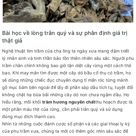
Bài học về lòng trân quý và sự phân định giá trị
thật giả
Nghệ thuật tìm trầm của cha ông ta ngày xưa mang đậm triết
lý nhân sinh và tinh thần bảo tồn thiên nhiên sâu sắc. Người phu
trầm chân chính không bao giờ tận diệt cây rừng một cách thô
bạo. Khi may mắn tìm được một cây dó bầu cổ thụ có trầm, họ
sẽ dùng những chiếc đục chuyên dụng tỉ mẩn róc từng mảnh
gỗ mục bám bên ngoài để lấy đi phần sáp dầu tích tụ, tuyệt đối
không chặt hạ bừa bãi những cây dó non chưa ngậm dầu. Họ
hiểu rằng, mỗi khối
trầm hương nguyên chất
thu hoạch được là
một phần máu thịt của rừng, cần phải trân quý và sử dụng
đúng mục đích thanh cao.
Nhìn từ những cuộc đánh cược số phận và các giai thoại ly kỳ
của phu trầm xưa, chúng ta mới có thêm góc nhìn sâu sắc để