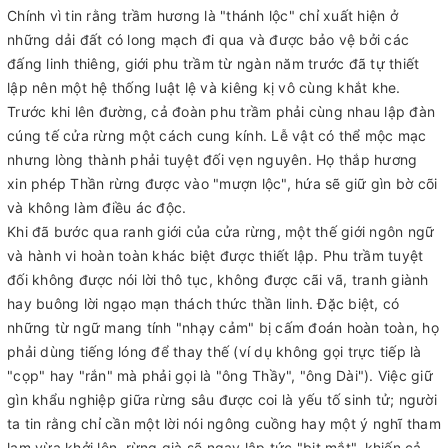
Chính vì tin rằng trầm hương là "thánh lộc" chỉ xuất hiện ở
những dải đất có long mạch đi qua và được bảo vệ bởi các
đấng linh thiêng, giới phu trầm từ ngàn năm trước đã tự thiết
lập nên một hệ thống luật lệ và kiêng kị vô cùng khắt khe.
Trước khi lên đường, cả đoàn phu trầm phải cùng nhau lập đàn
cúng tế cửa rừng một cách cung kính. Lễ vật có thể mộc mạc
nhưng lòng thành phải tuyệt đối vẹn nguyên. Họ thắp hương
xin phép Thần rừng được vào "mượn lộc", hứa sẽ giữ gìn bờ cõi
và không làm điều ác độc.
Khi đã bước qua ranh giới của cửa rừng, một thế giới ngôn ngữ
và hành vi hoàn toàn khác biệt được thiết lập. Phu trầm tuyệt
đối không được nói lời thô tục, không được cãi vã, tranh giành
hay buông lời ngạo mạn thách thức thần linh. Đặc biệt, có
những từ ngữ mang tính "nhạy cảm" bị cấm đoán hoàn toàn, họ
phải dùng tiếng lóng để thay thế (ví dụ không gọi trực tiếp là
"cọp" hay "rắn" mà phải gọi là "ông Thầy", "ông Dài"). Việc giữ
gìn khẩu nghiệp giữa rừng sâu được coi là yếu tố sinh tử; người
ta tin rằng chỉ cần một lời nói ngông cuồng hay một ý nghĩ tham
lam vừa khởi lên, rừng già sẽ ngay lập tức "bịt mắt", khiến cả