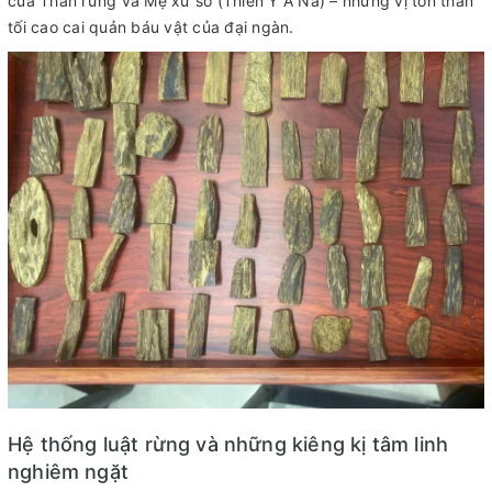
của Thần rừng và Mẹ xứ sở (Thiên Y A Na) – những vị tôn thần
tối cao cai quản báu vật của đại ngàn.
Hệ thống luật rừng và những kiêng kị tâm linh
nghiêm ngặt