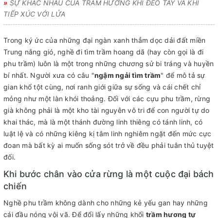
»
SỰ KHÁC NHAU CỦA TRẦM HƯƠNG KHI ĐEO TAY VÀ KHI
TIẾP XÚC VỚI LỬA
Trong ký ức của những đại ngàn xanh thẳm dọc dải đất miền
Trung nắng gió, nghề đi tìm trầm hoang dã (hay còn gọi là đi
phu trầm) luôn là một trong những chương sử bi tráng và huyền
bí nhất. Người xưa có câu "
ngậm ngải tìm trầm
" để mô tả sự
gian khổ tột cùng, nơi ranh giới giữa sự sống và cái chết chỉ
mỏng như một làn khói thoảng. Đối với các cựu phu trầm, rừng
già không phải là một kho tài nguyên vô tri để con người tự do
khai thác, mà là một thánh đường linh thiêng có tánh linh, có
luật lệ và có những kiêng kị tâm linh nghiêm ngặt đến mức cực
đoan mà bất kỳ ai muốn sống sót trở về đều phải tuân thủ tuyệt
đối.
Khi bước chân vào cửa rừng là một cuộc đại bách
chiến
Nghề phu trầm không dành cho những kẻ yếu gan hay những
cái đầu nóng vội vã. Để đổi lấy những khối
trầm hương tự