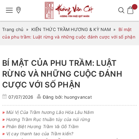
Trang chủ
»
KIẾN THỨC TRẦM HƯƠNG & KỲ NAM
»
Bí mật
của phu trầm: Luật rừng và những cuộc đánh cược với số phận
BÍ MẬT CỦA PHU TRẦM: LUẬT
RỪNG VÀ NHỮNG CUỘC ĐÁNH
CƯỢC VỚI SỐ PHẬN
07/07/2026
Đăng bởi: huongvancat
»
Mùi Vị Của Trầm hương Lão Hóa Lâu Năm
»
Hương Trầm Rục thuần túy của núi rừng
»
Phân Biệt Hương Trầm Và Gỗ Trầm
»
Vị cay thanh tao của Trầm kiến?