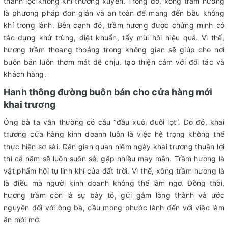
thanh lọc không khí thường xuyên. Trong đó, xông trầm hương
là phương pháp đơn giản và an toàn để mang đến bầu không
khí trong lành. Bên cạnh đó, trầm hương được chứng minh có
tác dụng khử trùng, diệt khuẩn, tẩy mùi hôi hiệu quả. Vì thế,
hương trầm thoang thoảng trong không gian sẽ giúp cho nơi
buôn bán luôn thơm mát dễ chịu, tạo thiện cảm với đối tác và
khách hàng.
Hanh thông đường buôn bán cho cửa hàng mới
khai trương
Ông bà ta vẫn thường có câu “đầu xuôi đuôi lọt”. Do đó, khai
trương cửa hàng kinh doanh luôn là việc hệ trọng không thể
thực hiện sơ sài. Dân gian quan niệm ngày khai trương thuận lợi
thì cả năm sẽ luôn suôn sẻ, gặp nhiều may mắn. Trầm hương là
vật phẩm hội tụ linh khí của đất trời. Vì thế, xông trầm hương là
là điều mà người kinh doanh không thể làm ngơ. Đồng thời,
hương trầm còn là sự bày tỏ, gửi gắm lòng thành và ước
nguyện đối với ông bà, cầu mong phước lành đến với việc làm
ăn mới mở.