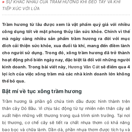
»
SỰ KHÁC NHAU CỦA TRẦM HƯƠNG KHI ĐEO TAY VÀ KHI
TIẾP XÚC VỚI LỬA
Trầm hương từ lâu được xem là vật phẩm quý giá với nhiều
công dụng tốt về mặt phong thủy lẫn sức khỏe. Chính vì thế
mà ngày càng nhiều sản phẩm trầm hương ra đời với mục
đích cải thiện sức khỏe, xua đuổi tà khí, mang đến điềm lành
cho người sử dụng. Trong đó, xông trầm hương đã trở thành
hoạt động phổ biến ngày nay, đặc biệt là đối với những người
kinh doanh. Trong bài viết này,
Hương Vân Cát
sẽ điểm qua 4
lợi ích của việc xông trầm mà các nhà kinh doanh lớn không
thể bỏ qua.
Bật mí về tục xông trầm hương
Trầm hương là phần gỗ chứa tinh dầu được hình thành trên
thân cây Dó Bầu. Vì chịu tác động từ tự nhiên nên thân cây sẽ
xuất hiện những vết thương trong quá trình sinh trưởng. Tại nơi
bị thương, cơ chế cây sẽ tiết ra chất nhựa thơm có khả năng
bao bọc và chữa lành. Dần dà, phần nhựa thơm được tích tụ và