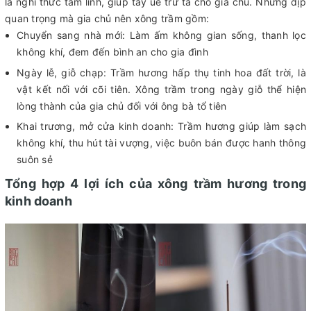
là nghi thức tâm linh, giúp tẩy uế trừ tà cho gia chủ. Những dịp
quan trọng mà gia chủ nên xông trầm gồm:
Chuyển sang nhà mới: Làm ấm không gian sống, thanh lọc
không khí, đem đến bình an cho gia đình
Ngày lễ, giỗ chạp: Trầm hương hấp thụ tinh hoa đất trời, là
vật kết nối với cõi tiên. Xông trầm trong ngày giỗ thể hiện
lòng thành của gia chủ đối với ông bà tổ tiên
Khai trương, mở cửa kinh doanh: Trầm hương giúp làm sạch
không khí, thu hút tài vượng, việc buôn bán được hanh thông
suôn sẻ
Tổng hợp 4 lợi ích của xông trầm hương trong
kinh doanh